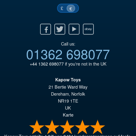
£
€
Facebook
Twitter
Youtube
Ebay
Call us:
01362 698077
+44 1362 698077
if you're not in the UK
Kapow Toys
21 Bertie Ward Way
Dereham
,
Norfolk
NR19 1TE
UK
Karte