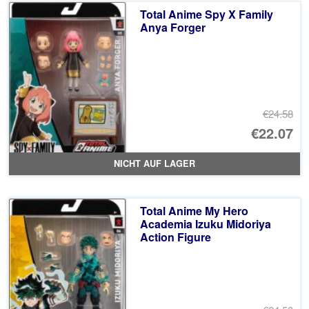
Total Anime Spy X Family
Anya Forger
€24.58
Ur
€22.07
Pr
Ak
NICHT AUF LAGER
wa
Pr
€2
ist
Total Anime My Hero
€2
Academia Izuku Midoriya
Action Figure