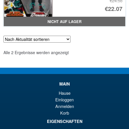
€24.58
Ur
€22.07
Pr
Ak
NICHT AUF LAGER
wa
Pr
€2
ist
€2
Nach
Alle 2 Ergebnisse werden angezeigt
Aktualität
sortiert
MAIN
Hause
Einloggen
Anmelden
Korb
EIGENSCHAFTEN