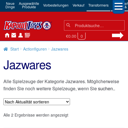
Neue
Ausgewählte
3rd Par
Vorbestellungen
Verkauf
Transformers
Dinge
Produkte
Robots & 
Suchen
Suche
nach:
€0.00
0
Start
Actionfiguren
Jazwares
Jazwares
Alle Spielzeuge der Kategorie Jazwares. Möglicherweise
finden Sie noch weitere Spielzeuge, wenn Sie
suchen..
Nach
Alle 2 Ergebnisse werden angezeigt
Aktualität
sortiert