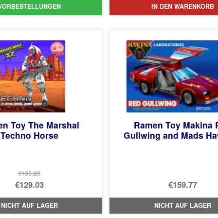
VORBESTELLUNGEN
IN DEN WARENKORB
war:
Preis
€122.93
ist:
€116.74.
n Toy The Marshal
Ramen Toy Makina 
Techno Horse
Gullwing and Mads H
€135.23
Ursprünglicher
€129.03
€159.77
Preis
Aktueller
NICHT AUF LAGER
NICHT AUF LAGER
war:
Preis