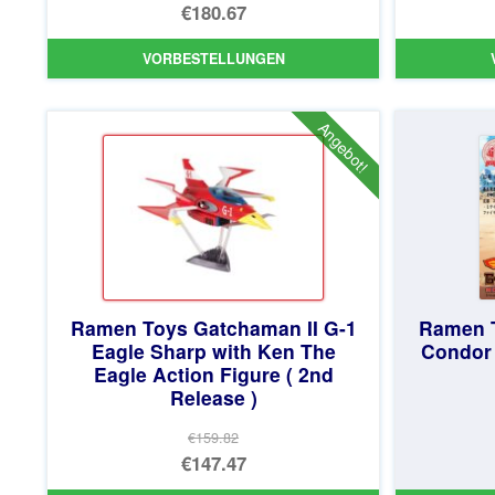
€180.67
VORBESTELLUNGEN
Angebot!
Ramen Toys Gatchaman II G-1
Ramen T
Eagle Sharp with Ken The
Condor 
Eagle Action Figure ( 2nd
Release )
€159.82
Ursprünglicher
€147.47
Preis
Aktueller