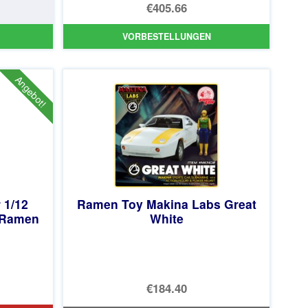
Ursprünglicher
€405.66
Preis
Aktueller
VORBESTELLUNGEN
war:
Preis
€430.29
ist:
Angebot!
€405.66.
 1/12
Ramen Toy Makina Labs Great
y Ramen
White
licher
€184.40