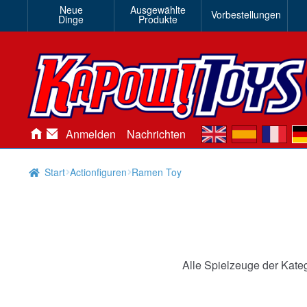
Neue
Ausgewählte
Vorbestellungen
Dinge
Produkte
en
es
fr
de
Anmelden
Nachrichten
Start
Actionfiguren
Ramen Toy
Alle Spielzeuge der Kate