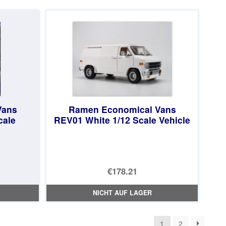
Vans
Ramen Economical Vans
cale
REV01 White 1/12 Scale Vehicle
€178.21
NICHT AUF LAGER
1
2