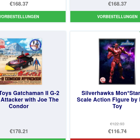
€168.37
€168.37
VORBESTELLUNGEN
VORBESTELLUNGEN
oys Gatchaman II G-2
Silverhawks Mon*Star
Attacker with Joe The
Scale Action Figure b
Condor
Toy
€122.93
Ursprüng
€178.21
€116.74
Preis
Aktueller