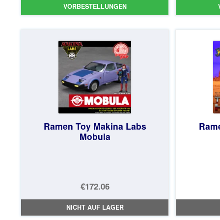
VORBESTELLUNGEN
war:
Preis
€159.82
ist:
€147.47.
Ramen Toy Makina Labs
Rame
Mobula
€172.06
NICHT AUF LAGER