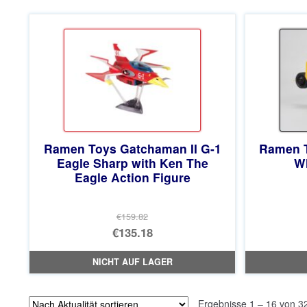
Ramen Toys Gatchaman II G-1
Ramen T
Eagle Sharp with Ken The
Wh
Eagle Action Figure
€159.82
Ursprünglicher
€135.18
Preis
Aktueller
NICHT AUF LAGER
war:
Preis
€159.82
ist:
Ergebnisse 1 – 16 von 3
€135.18.