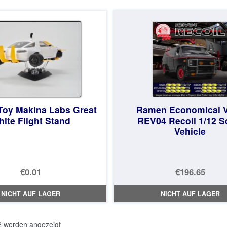
€135.23
ist:
€129.03.
oy Makina Labs Great
Ramen Economical 
ite Flight Stand
REV04 Recoil 1/12 S
Vehicle
€0.01
€196.65
NICHT AUF LAGER
NICHT AUF LAGER
Nach
2 werden angezeigt