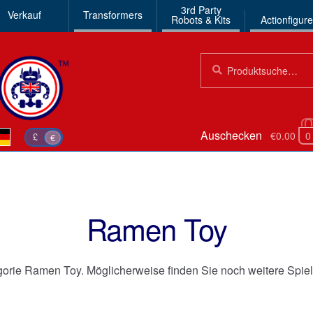
3rd Party
Verkauf
Transformers
Robots & Kits
Actionfigur
Suchen
Suche
nach:
Auschecken
€0.00
0
£
€
Ramen Toy
gorie Ramen Toy. Möglicherweise finden Sie noch weitere Spi