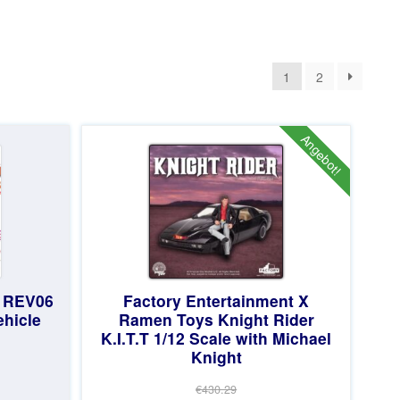
1
2
Angebot!
 REV06
Factory Entertainment X
ehicle
Ramen Toys Knight Rider
K.I.T.T 1/12 Scale with Michael
Knight
€430.29