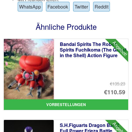
WhatsApp
Facebook
Twitter
Reddit
Ähnliche Produkte
Angebot!
Bandai Spirits The Robot
Spirits Fuchikoma (The Ghost
in the Shell) Action Figure
€135.23
Ur
€110.59
Pr
Ak
VORBESTELLUNGEN
wa
Pr
€1
ist
Angebot!
S.H.Figuarts Dragon Ball Z
€1
Full Power Frieza Battle