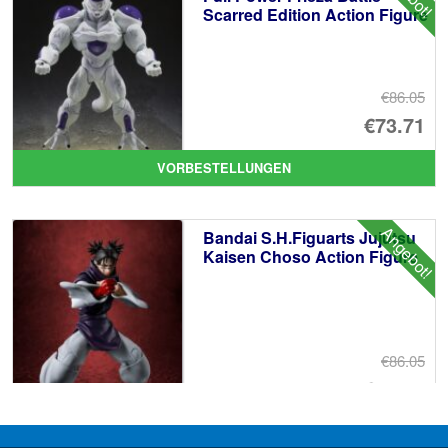
Scarred Edition Action Figure
€86.05
Ur
€73.71
Pr
Ak
VORBESTELLUNGEN
wa
Pr
€8
ist
Angebot!
Bandai S.H.Figuarts Jujutsu
€7
Kaisen Choso Action Figure
€86.05
Ur
€67.56
Pr
Ak
VORBESTELLUNGEN