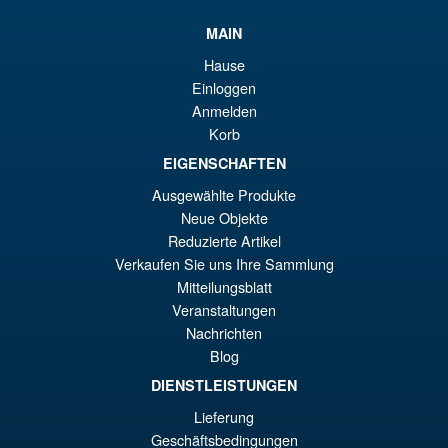
wa
Pr
€8
ist
MAIN
Angebot!
S.H. Figuarts Dragon Ball Z
€6
Hause
Super Saiyan Son Goku (
Einloggen
Legendary ) Reissue
Anmelden
Korb
EIGENSCHAFTEN
€61.46
Ur
€54.03
Ausgewählte Produkte
Neue Objekte
Pr
Ak
Reduzierte Artikel
VORBESTELLUNGEN
wa
Pr
Verkaufen Sie uns Ihre Sammlung
Mitteilungsblatt
€6
ist
Angebot!
Bandai Spirits S.H.Figuarts
Veranstaltungen
€5
Dragon Ball Super: Broly -
Nachrichten
Super- Action Figure
Blog
DIENSTLEISTUNGEN
Lieferung
€73.75
Geschäftsbedingungen