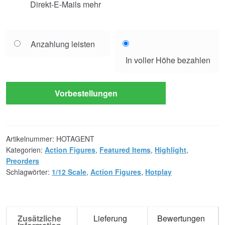
Direkt-E-Mails mehr
Choose
Anzahlung leisten
your
In voller Höhe bezahlen
payment
option
Vorbestellungen
Artikelnummer:
HOTAGENT
Kategorien:
Action Figures
,
Featured Items
,
Highlight
,
Preorders
Schlagwörter:
1/12 Scale
,
Action Figures
,
Hotplay
Zusätzliche
Lieferung
Bewertungen