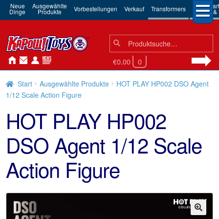
Neue
Ausgewählte
3rd Par
Vorbestellungen
Verkauf
Transformers
Dinge
Produkte
Robots & 
Suchen
Suche
nach:
€0.00
0
Start
Ausgewählte Produkte
HOT PLAY HP002 DSO Agent
1/12 Scale Action Figure
HOT PLAY HP002
DSO Agent 1/12 Scale
Action Figure