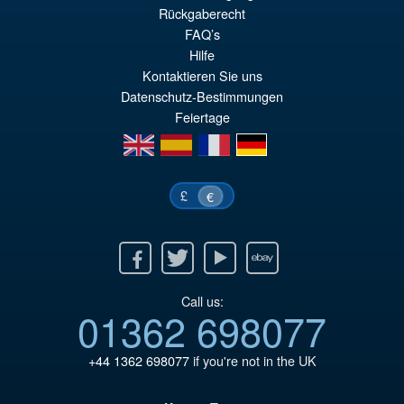
Ur
€61.41
Rückgaberecht
Pr
Ak
FAQ’s
VORBESTELLUNGEN
Hilfe
wa
Pr
Kontaktieren Sie uns
€7
ist
Datenschutz-Bestimmungen
€6
Feiertage
en
es
fr
de
£
€
Facebook
Twitter
Youtube
Ebay
Call us:
01362 698077
+44 1362 698077
if you're not in the UK