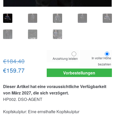
Choose
In voller Höhe
Anzahlung leisten
Ursprünglicher
your
€184.40
bezahlen
payment
Preis
Aktueller
€159.77
option
Vorbestellungen
war:
Preis
Dieser Artikel hat eine voraussichtliche Verfügbarkeit
€184.40
ist:
von März 2027, die sich verzögert.
€159.77.
HP002. DSO-AGENT
Kopfskulptur: Eine ernsthafte Kopfskulptur