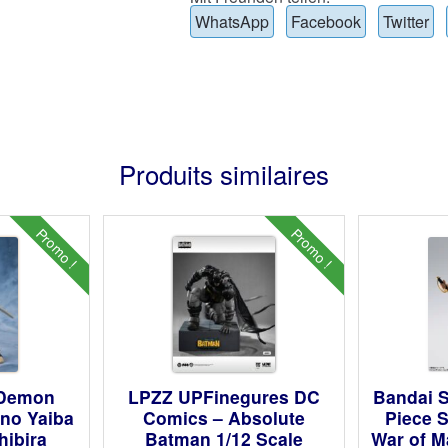
WhatsApp
Facebook
Twitter
Produits similaires
Promo !
Promo !
 Demon
LPZZ UPFinegures DC
Bandai S
 no Yaiba
Comics – Absolute
Piece 
hibira
Batman 1/12 Scale
War of M