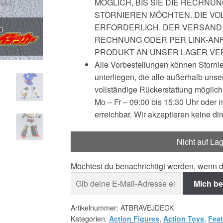
MÖGLICH, BIS SIE DIE RECHNU
STORNIEREN MÖCHTEN. DIE VOL
ERFORDERLICH. DER VERSAND 
RECHNUNG ODER PER LINK-ANF
PRODUKT AN UNSER LAGER VE
Alle Vorbestellungen können Storni
unterliegen, die alle außerhalb unser
vollständige Rückerstattung möglich
Mo – Fr – 09:00 bis 15:30 Uhr oder 
erreichbar. Wir akzeptieren keine di
Nicht auf La
Möchtest du benachrichtigt werden, wenn d
Mich be
Artikelnummer:
ATBRAVEJDECK
Kategorien:
Action Figures
,
Action Toys
,
Feat