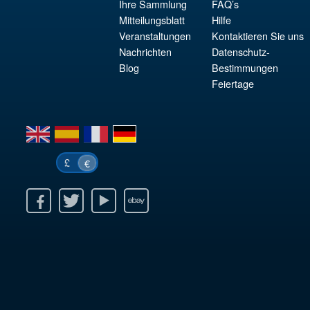
Ihre Sammlung
FAQ’s
Mitteilungsblatt
Hilfe
Veranstaltungen
Kontaktieren Sie uns
Nachrichten
Datenschutz-
Blog
Bestimmungen
Feiertage
en
es
fr
de
£
€
k
itter
Youtube
Ebay