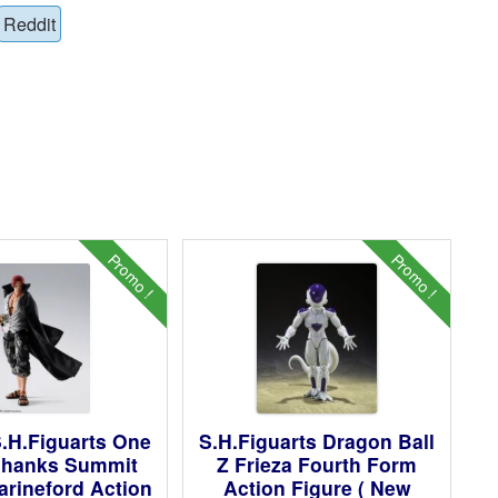
Reddit
Promo !
Promo !
.H.Figuarts One
S.H.Figuarts Dragon Ball
Shanks Summit
Z Frieza Fourth Form
arineford Action
Action Figure ( New