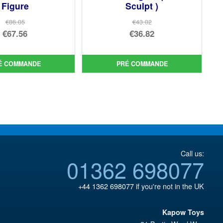
Figure
Sculpt )
€86.05
€43.02
Le
Le
€67.56
€36.82
prix
Le
prix
Le
initial
prix
initial
prix
É COMMANDE
PRÉ COMMANDE
était :
actuel
était :
actuel
€86.05.
est :
€43.02.
est :
€67.56.
€36.82.
Call us:
01362 698077
+44 1362 698077
if you're not in the UK
Kapow Toys