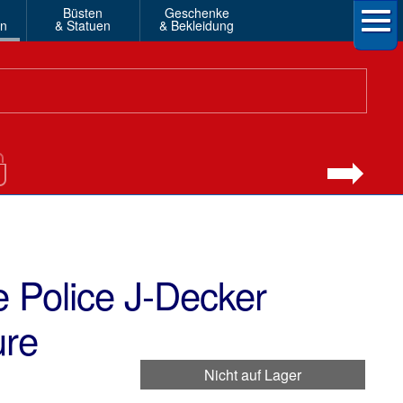
Büsten
Geschenke
en
& Statuen
& Bekleidung
e Police J-Decker
ure
Nicht auf Lager