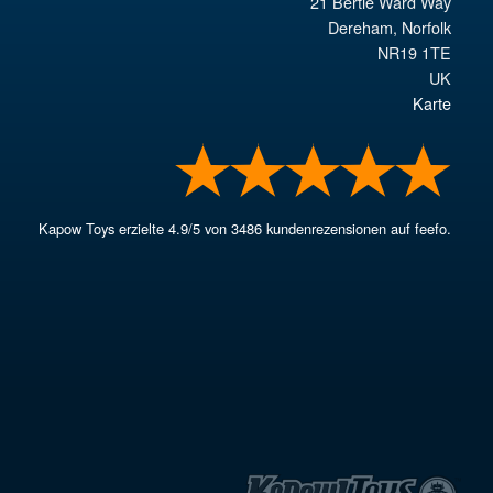
21 Bertie Ward Way
Dereham
,
Norfolk
NR19 1TE
UK
Karte
Kapow Toys
erzielte
4.9
/
5
von
3486
kundenrezensionen auf feefo.