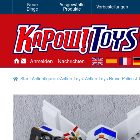
Neue
Ausgewählte
Vorbestellungen
Dinge
Produkte
en
es
fr
de
Anmelden
Nachrichten
Start
Actionfiguren
Action Toys
Action Toys Brave Police J