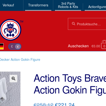
3rd Party
Verkauf
Transformers
Robots & Kits
Actionfigur
Suchen
Suche
nach:
Auschecken
€0.00
0
£
€
-Decker Action Gokin Figure
Action Toys Brav
Action Gokin Fig
🔍
Ursprünglicher
Aktueller
€258.12
€221.24