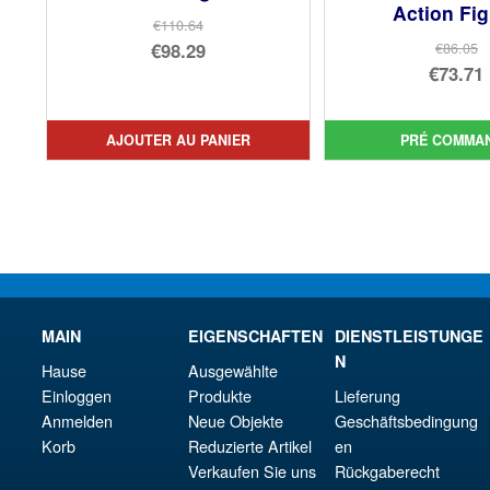
Action Fi
€110.64
Le
€98.29
€86.05
Le
€73.71
prix
Le
prix
Le
initial
prix
init
prix
était :
actuel
AJOUTER AU PANIER
PRÉ COMMA
étai
act
€110.64.
est :
€86.
est 
€98.29.
€73.
MAIN
EIGENSCHAFTEN
DIENSTLEISTUNGE
N
Hause
Ausgewählte
Einloggen
Produkte
Lieferung
Anmelden
Neue Objekte
Geschäftsbedingung
Korb
Reduzierte Artikel
en
Verkaufen Sie uns
Rückgaberecht