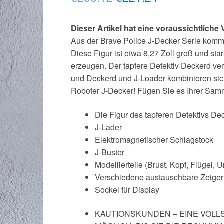
Preis
Preis
Dieser Artikel hat eine voraussichtliche
war:
ist:
Aus der Brave Police J-Decker Serie kommt
€258.12
€221.24.
Diese Figur ist etwa 8,27 Zoll groß und sta
erzeugen. Der tapfere Detektiv Deckerd ve
und Deckerd und J-Loader kombinieren sich
Roboter J-Decker! Fügen Sie es Ihrer Sam
Die Figur des tapferen Detektivs De
J-Lader
Elektromagnetischer Schlagstock
J-Buster
Modellierteile (Brust, Kopf, Flügel,
Verschiedene austauschbare Zeiger
Sockel für Display
KAUTIONSKUNDEN – EINE VOLL