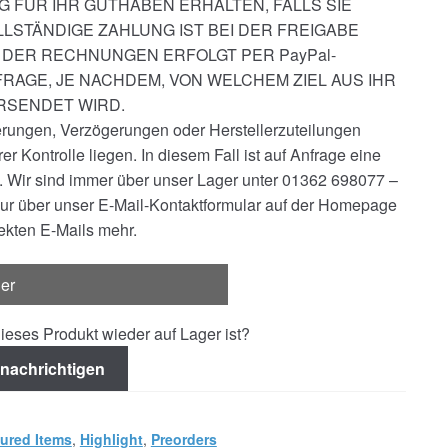
NG FÜR IHR GUTHABEN ERHALTEN, FALLS SIE
LSTÄNDIGE ZAHLUNG IST BEI DER FREIGABE
DER RECHNUNGEN ERFOLGT PER PayPal-
RAGE, JE NACHDEM, VON WELCHEM ZIEL AUS IHR
RSENDET WIRD.
erungen, Verzögerungen oder Herstellerzuteilungen
er Kontrolle liegen. In diesem Fall ist auf Anfrage eine
. Wir sind immer über unser Lager unter 01362 698077 –
nur über unser E-Mail-Kontaktformular auf der Homepage
rekten E-Mails mehr.
ger
ieses Produkt wieder auf Lager ist?
nachrichtigen
ured Items
,
Highlight
,
Preorders