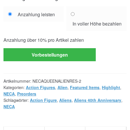
Choose
Anzahlung leisten
your
In voller Höhe bezahlen
payment
option
Anzahlung über
10%
pro Artikel zahlen
Vorbestellungen
Artikelnummer:
NECAQUEENALIENRES-2
Kategorien:
Action Figures
,
Alien
,
Featured Items
,
Highlight
,
NECA
,
Preorders
Schlagwörter:
Action Figure
,
Aliens
,
Aliens 40th Anniversary
,
NECA