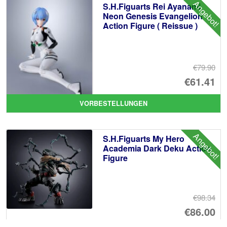
Angebot!
S.H.Figuarts Rei Ayanami
€9
Neon Genesis Evangelion
Action Figure ( Reissue )
€79.90
Ur
€61.41
Pr
Ak
VORBESTELLUNGEN
wa
Pr
€7
ist
Angebot!
S.H.Figuarts My Hero
€6
Academia Dark Deku Action
Figure
€98.34
Ur
€86.00