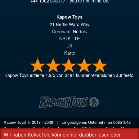
+44 1362 698077
if you're not in the UK
Kapow Toys
21 Bertie Ward Way
Dereham
,
Norfolk
NR19 1TE
UK
Karte
Kapow Toys
erzielte
4.9
/
5
von
3484
kundenrezensionen auf feefo.
Kapow Toys! © 2013 - 2026 | Eingetragenes Unternehmen
06851542
Kapow Toys Limited | Eingetragener Sitz DC Business Centre, 10
Wir haben Kekse!
sie können hier darüber lesen
oder
Charles Wood Rd, Rash's Green, Dereham, Norfolk NR19 1SX | VAT