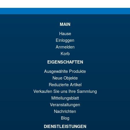
Pr
Ak
VORBESTELLUNGEN
wa
Pr
€9
ist
Angebot!
Moderoid RoboCop Model Kit
MAIN
€8
Hause
Einloggen
Anmelden
Korb
€67.61
EIGENSCHAFTEN
Ur
€56.49
Ausgewählte Produkte
Pr
Ak
Neue Objekte
VORBESTELLUNGEN
wa
Pr
Reduzierte Artikel
Verkaufen Sie uns Ihre Sammlung
€6
ist
Angebot!
Mitteilungsblatt
S.H. Figuarts Dragon Ball Z
€5
Bardock the Father of Goku
Veranstaltungen
Action Figure
Nachrichten
Blog
DIENSTLEISTUNGEN