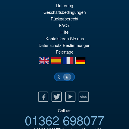
€86.05
Lieferung
Ur
€73.71
Geschäftsbedingungen
Pr
Ak
Rückgaberecht
VORBESTELLUNGEN
FAQ’s
wa
Pr
Hilfe
€8
ist
Kontaktieren Sie uns
Datenschutz-Bestimmungen
€7
Feiertage
en
es
fr
de
£
€
Facebook
Twitter
Youtube
Ebay
Call us:
01362 698077