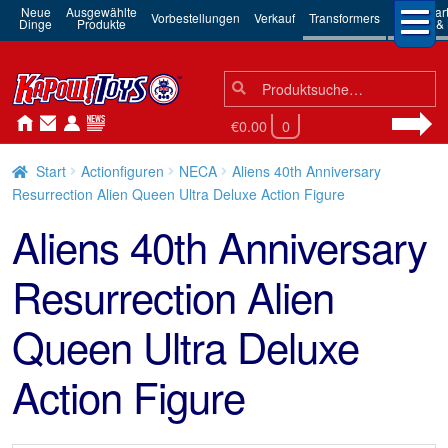
Neue
Ausgewählte
3rd Par
Vorbestellungen
Verkauf
Transformers
Dinge
Produkte
Robots & 
Suchen
Suche
nach:
€0.00
0
Start
Actionfiguren
NECA
Aliens 40th Anniversary
Resurrection Alien Queen Ultra Deluxe Action Figure
Aliens 40th Anniversary
Resurrection Alien
Queen Ultra Deluxe
Action Figure