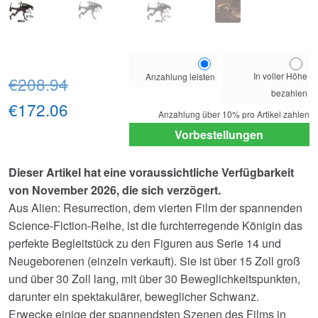
Choose
In voller Höhe
Anzahlung leisten
Ursprünglicher
your
€208.94
bezahlen
payment
Preis
Aktueller
€172.06
option
Anzahlung über
10%
pro Artikel zahlen
war:
Preis
Vorbestellungen
€208.94
ist:
Dieser Artikel hat eine voraussichtliche Verfügbarkeit
€172.06.
von November 2026, die sich verzögert.
Aus Alien: Resurrection, dem vierten Film der spannenden
Science-Fiction-Reihe, ist die furchterregende Königin das
perfekte Begleitstück zu den Figuren aus Serie 14 und
Neugeborenen (einzeln verkauft). Sie ist über 15 Zoll groß
und über 30 Zoll lang, mit über 30 Beweglichkeitspunkten,
darunter ein spektakulärer, beweglicher Schwanz.
Erwecke einige der spannendsten Szenen des Films in