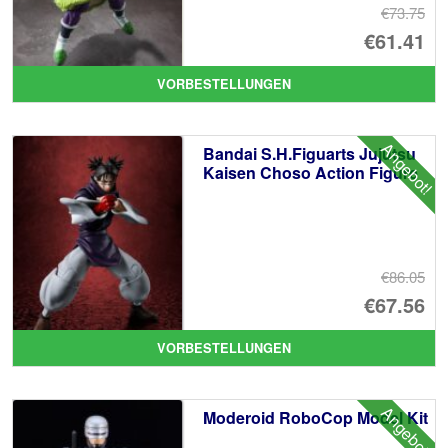
€73.75
Ur
€61.41
Pr
Ak
VORBESTELLUNGEN
wa
Pr
€7
ist
Angebot!
Bandai S.H.Figuarts Jujutsu
€6
Kaisen Choso Action Figure
€86.05
Ur
€67.56
Pr
Ak
VORBESTELLUNGEN
wa
Pr
€8
ist
Angebot!
Moderoid RoboCop Model Kit
€6