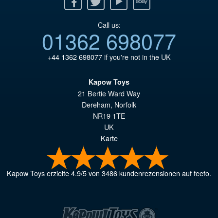
Call us:
01362 698077
+44 1362 698077
if you're not in the UK
Kapow Toys
21 Bertie Ward Way
Dereham
,
Norfolk
NR19 1TE
UK
Karte
Kapow Toys
erzielte
4.9
/
5
von
3486
kundenrezensionen auf feefo.