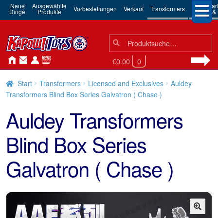
Neue
Ausgewählte
3rd Par
Vorbestellungen
Verkauf
Transformers
Dinge
Produkte
Robots & 
Suchen
Suche
nach:
€0.00
0
Start
Transformers
Licensed and Exclusives
Auldey
Transformers Blind Box Series Galvatron ( Chase )
Auldey Transformers
Blind Box Series
Galvatron ( Chase )