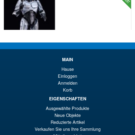
€67.61
Ur
€56.49
Pr
Ak
VORBESTELLUNGEN
MAIN
wa
Pr
Hause
€6
ist
Einloggen
Angebot!
LPZZ UPFinegures DC
€5
Anmelden
Comics – Absolute Batman
Korb
1/12 Scale Action Figure
EIGENSCHAFTEN
Ausgewählte Produkte
€165.96
Neue Objekte
Ur
€153.62
Reduzierte Artikel
Verkaufen Sie uns Ihre Sammlung
Pr
Ak