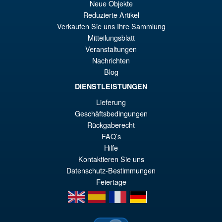
AÑADIR AL CARRITO
Neue Objekte
or
pr
Reduzierte Artikel
er
ac
Verkaufen Sie uns Ihre Sammlung
Star Wars The Mandalorian
¡Oferta!
Mitteilungsblatt
€7
es
S.H.Figuarts Heavy
Veranstaltungen
Mandalorian Action Figure
€3
Nachrichten
Blog
DIENSTLEISTUNGEN
€135.18
Lieferung
El
€79.85
Geschäftsbedingungen
pr
El
Rückgaberecht
AÑADIR AL CARRITO
or
pr
FAQ’s
Hilfe
er
ac
Kontaktieren Sie uns
€1
es
Datenschutz-Bestimmungen
Feiertage
€7
en
es
fr
de