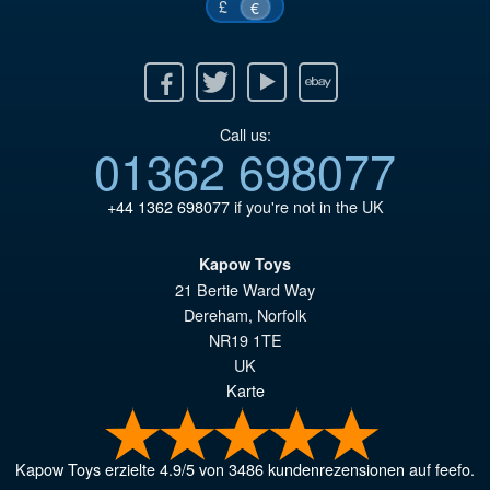
£
€
Facebook
Twitter
Youtube
Ebay
Call us:
01362 698077
+44 1362 698077
if you're not in the UK
Kapow Toys
21 Bertie Ward Way
Dereham
,
Norfolk
NR19 1TE
UK
Karte
Kapow Toys
erzielte
4.9
/
5
von
3486
kundenrezensionen auf feefo.