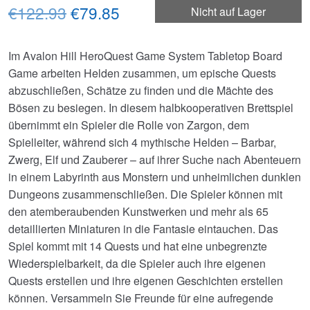
Ursprünglicher
Aktueller
€122.93
€79.85
Nicht auf Lager
Preis
Preis
Im Avalon Hill HeroQuest Game System Tabletop Board
war:
ist:
Game arbeiten Helden zusammen, um epische Quests
€122.93
€79.85.
abzuschließen, Schätze zu finden und die Mächte des
Bösen zu besiegen. In diesem halbkooperativen Brettspiel
übernimmt ein Spieler die Rolle von Zargon, dem
Spielleiter, während sich 4 mythische Helden – Barbar,
Zwerg, Elf und Zauberer – auf ihrer Suche nach Abenteuern
in einem Labyrinth aus Monstern und unheimlichen dunklen
Dungeons zusammenschließen. Die Spieler können mit
den atemberaubenden Kunstwerken und mehr als 65
detaillierten Miniaturen in die Fantasie eintauchen. Das
Spiel kommt mit 14 Quests und hat eine unbegrenzte
Wiederspielbarkeit, da die Spieler auch ihre eigenen
Quests erstellen und ihre eigenen Geschichten erstellen
können. Versammeln Sie Freunde für eine aufregende