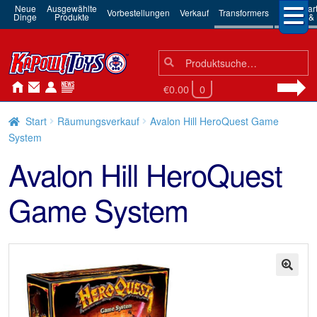
Neue
Ausgewählte
3rd Par
Vorbestellungen
Verkauf
Transformers
Dinge
Produkte
Robots & 
Suchen
Suche
nach:
€0.00
0
Start
Räumungsverkauf
Avalon Hill HeroQuest Game
System
Avalon Hill HeroQuest
Game System
🔍