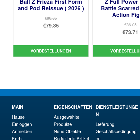
Ball Z Frieza First Form
Z Full Power 
and Pod Reissue ( 2026 )
Battle Scarred
Action Fi
€86.05
Ursprünglicher
€79.85
€86.05
Urs
€73.71
Preis
Aktueller
Pre
Akt
war:
Preis
war
Pre
€86.05
ist:
VORBESTELLUNGEN
VORBESTELLU
€86
ist:
€79.85.
€73.
MAIN
EIGENSCHAFTEN
DIENSTLEISTUNGE
N
Hause
Ausgewählte
Einloggen
Produkte
Lieferung
Anmelden
Neue Objekte
Geschäftsbedingung
Korb
Reduzierte Artikel
en