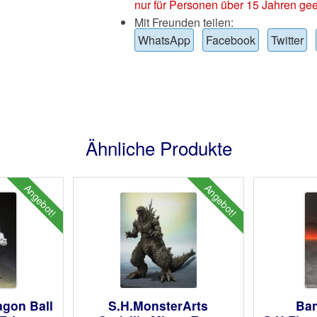
nur für Personen über 15 Jahren gee
Mit Freunden teilen:
WhatsApp
Facebook
Twitter
Ähnliche Produkte
Angebot!
Angebot!
agon Ball
S.H.MonsterArts
Ban