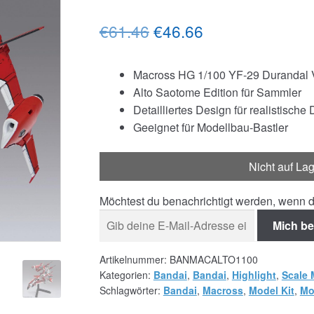
Ursprünglicher
Aktueller
€61.46
€46.66
Preis
Preis
Macross HG 1/100 YF-29 Durandal V
war:
ist:
Alto Saotome Edition für Sammler
€61.46
€46.66.
Detailliertes Design für realistische
Geeignet für Modellbau-Bastler
Nicht auf La
Möchtest du benachrichtigt werden, wenn d
Mich be
Artikelnummer:
BANMACALTO1100
Kategorien:
Bandai
,
Bandai
,
Highlight
,
Scale 
Schlagwörter:
Bandai
,
Macross
,
Model Kit
,
Mo