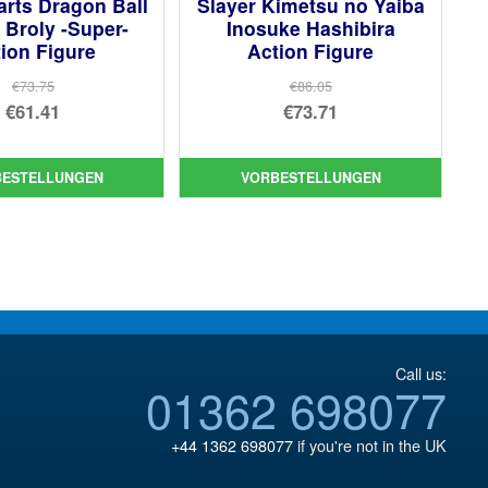
arts Dragon Ball
Slayer Kimetsu no Yaiba
 Broly -Super-
Inosuke Hashibira
ion Figure
Action Figure
€73.75
€86.05
Ursprünglicher
Ursprünglicher
€61.41
€73.71
Preis
Aktueller
Preis
Aktueller
war:
Preis
war:
Preis
BESTELLUNGEN
VORBESTELLUNGEN
€73.75
ist:
€86.05
ist:
€61.41.
€73.71.
Call us:
01362 698077
+44 1362 698077
if you're not in the UK