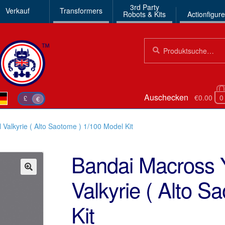
3rd Party
Verkauf
Transformers
Robots & Kits
Actionfigur
Suchen
Suche
nach:
Auschecken
€0.00
0
£
€
Valkyrie ( Alto Saotome ) 1/100 Model Kit
Bandai Macross 
Valkyrie ( Alto S
🔍
Kit