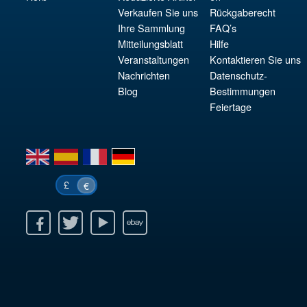
Verkaufen Sie uns
Rückgaberecht
Ihre Sammlung
FAQ’s
Mitteilungsblatt
Hilfe
Veranstaltungen
Kontaktieren Sie uns
Nachrichten
Datenschutz-
Blog
Bestimmungen
Feiertage
en
es
fr
de
£
€
k
itter
Youtube
Ebay