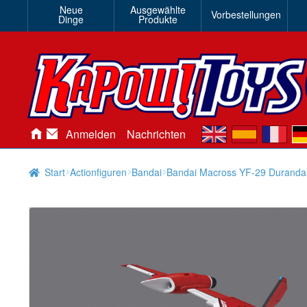
Neue
Ausgewählte
Vorbestellungen
Dinge
Produkte
en
es
fr
de
Anmelden
Nachrichten
Start
Actionfiguren
Bandai
Bandai Macross YF-29 Durandal 