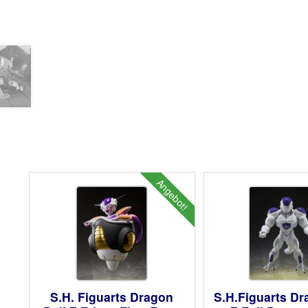
Angebot!
S.H. Figuarts Dragon
S.H.Figuarts Dr