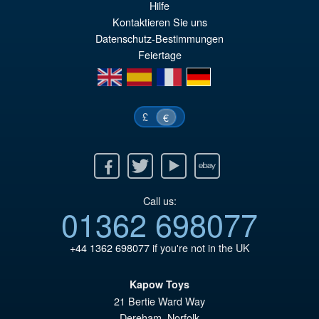
pr
El
Hilfe
PRE ORDENA
Kontaktieren Sie uns
or
pr
Datenschutz-Bestimmungen
er
ac
Feiertage
€1
es
en
es
fr
de
€1
£
€
Facebook
Twitter
Youtube
Ebay
Call us:
01362 698077
+44 1362 698077
if you're not in the UK
Kapow Toys
21 Bertie Ward Way
Dereham
,
Norfolk