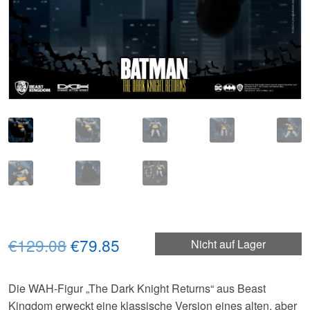
Ursprünglicher
Aktueller
€129.08
€79.85
Nicht auf Lager
Preis
Preis
Die WAH-Figur „The Dark Knight Returns“ aus Beast
war:
ist:
Kingdom erweckt eine klassische Version eines alten, aber