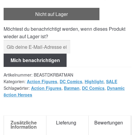
Nicht auf Lager
Möchtest du benachrichtigt werden, wenn dieses Produkt
wieder auf Lager ist?
Mich benachrichtigen
Artikelnummer:
BEASTDKRBATMAN
Kategorien:
Action Figures
,
DC Comics
,
Highlight
,
SALE
Schlagwörter:
Action Figures
,
Batman
,
DC Comics
,
Dynamic
8ction Heroes
Zusätzliche
Lieferung
Bewertungen
Information