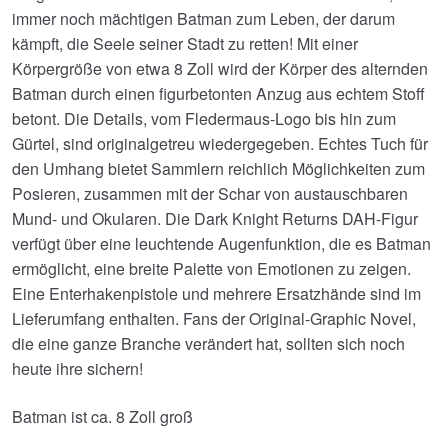
€129.08
€79.85.
immer noch mächtigen Batman zum Leben, der darum
kämpft, die Seele seiner Stadt zu retten! Mit einer
Körpergröße von etwa 8 Zoll wird der Körper des alternden
Batman durch einen figurbetonten Anzug aus echtem Stoff
betont. Die Details, vom Fledermaus-Logo bis hin zum
Gürtel, sind originalgetreu wiedergegeben. Echtes Tuch für
den Umhang bietet Sammlern reichlich Möglichkeiten zum
Posieren, zusammen mit der Schar von austauschbaren
Mund- und Okularen. Die Dark Knight Returns DAH-Figur
verfügt über eine leuchtende Augenfunktion, die es Batman
ermöglicht, eine breite Palette von Emotionen zu zeigen.
Eine Enterhakenpistole und mehrere Ersatzhände sind im
Lieferumfang enthalten. Fans der Original-Graphic Novel,
die eine ganze Branche verändert hat, sollten sich noch
heute ihre sichern!
Batman ist ca. 8 Zoll groß