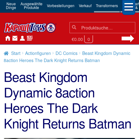
Neue
Ausgewählte
3rd Par
Vorbestellungen
Verkauf
Transformers
Dinge
Produkte
Robots & 
Suchen
Suche
nach:
€0.00
0
Start
Actionfiguren
DC Comics
Beast Kingdom Dynamic
8action Heroes The Dark Knight Returns Batman
Beast Kingdom
Dynamic 8action
Heroes The Dark
Knight Returns Batman