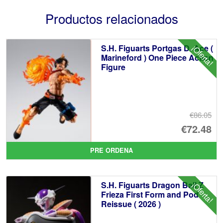
Productos relacionados
S.H. Figuarts Portgas D. Ace (
¡Oferta!
Marineford ) One Piece Action
Figure
€86.05
El
€72.48
pr
El
PRE ORDENA
or
pr
er
ac
S.H. Figuarts Dragon Ball Z
¡Oferta!
€8
es
Frieza First Form and Pod
Reissue ( 2026 )
€7