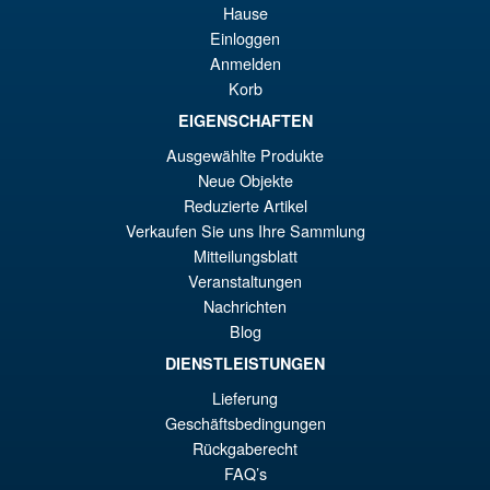
er
ac
Hause
Bandai Spirits S.H.Figuarts
¡Oferta!
Einloggen
€8
es
Dragon Ball Super: Broly -
Anmelden
Super- Action Figure
€7
Korb
EIGENSCHAFTEN
Ausgewählte Produkte
€73.75
Neue Objekte
El
€61.41
Reduzierte Artikel
pr
El
Verkaufen Sie uns Ihre Sammlung
PRE ORDENA
or
pr
Mitteilungsblatt
Veranstaltungen
er
ac
Nachrichten
S.H.MonsterArts Godzilla
¡Oferta!
€7
es
Minus Zero (2026) Godzilla
Blog
Action Figure
€6
DIENSTLEISTUNGEN
Lieferung
Geschäftsbedingungen
€129.08
Rückgaberecht
El
€110.59
FAQ’s