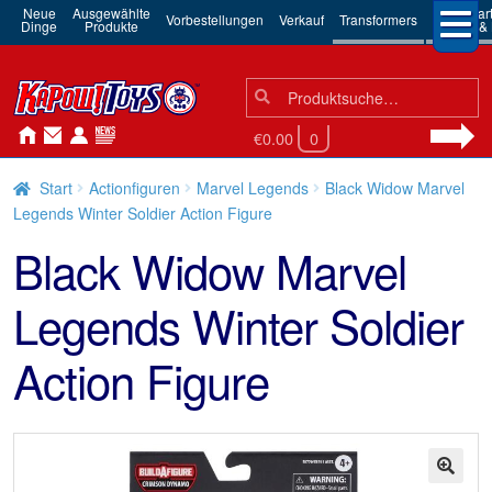
Neue
Ausgewählte
3rd Par
Vorbestellungen
Verkauf
Transformers
Dinge
Produkte
Robots & 
Suchen
Suche
nach:
€0.00
0
Start
Actionfiguren
Marvel Legends
Black Widow Marvel
Legends Winter Soldier Action Figure
Black Widow Marvel
Legends Winter Soldier
Action Figure