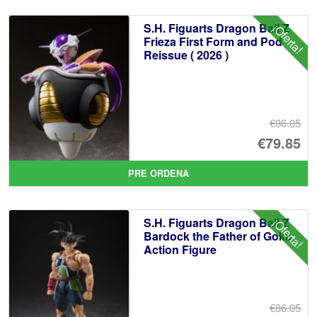
S.H. Figuarts Dragon Ball Z
¡Oferta!
Frieza First Form and Pod
Reissue ( 2026 )
€86.05
El
€79.85
pr
El
PRE ORDENA
or
pr
er
ac
S.H. Figuarts Dragon Ball Z
¡Oferta!
€8
es
Bardock the Father of Goku
Action Figure
€7
€86.05