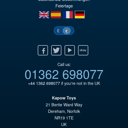
€1
es
Feiertage
en
es
fr
de
€1
£
€
Facebook
Twitter
Youtube
Ebay
Call us:
01362 698077
+44 1362 698077
if you're not in the UK
Kapow Toys
21 Bertie Ward Way
Dereham
,
Norfolk
NR19 1TE
UK