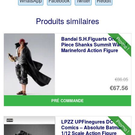
WhatsApp
Facebook
Twitter
Reddit
Produits similaires
Promo !
Bandai S.H.Figuarts One
Piece Shanks Summit War of
Marineford Action Figure
€86.05
Le
€67.56
pr
Le
PRÉ COMMANDE
ini
pr
éta
ac
Promo !
LPZZ UPFinegures DC
€8
es
Comics – Absolute Batman
1/12 Scale Action Figure