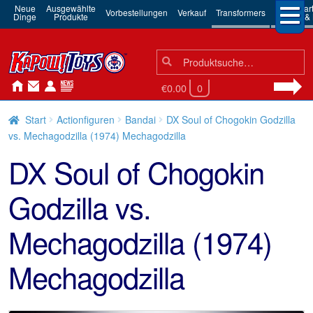
Neue
Ausgewählte
3rd Par
Vorbestellungen
Verkauf
Transformers
Dinge
Produkte
Robots & 
Suchen
Suche
nach:
€0.00
0
Start
Actionfiguren
Bandai
DX Soul of Chogokin Godzilla
vs. Mechagodzilla (1974) Mechagodzilla
DX Soul of Chogokin
Godzilla vs.
Mechagodzilla (1974)
Mechagodzilla