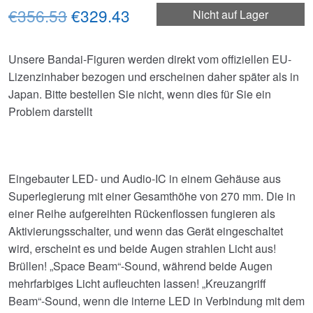
Ursprünglicher
Aktueller
€356.53
€329.43
Nicht auf Lager
Preis
Preis
Unsere Bandai-Figuren werden direkt vom offiziellen EU-
war:
ist:
Lizenzinhaber bezogen und erscheinen daher später als in
€356.53
€329.43.
Japan. Bitte bestellen Sie nicht, wenn dies für Sie ein
Problem darstellt
Eingebauter LED- und Audio-IC in einem Gehäuse aus
Superlegierung mit einer Gesamthöhe von 270 mm. Die in
einer Reihe aufgereihten Rückenflossen fungieren als
Aktivierungsschalter, und wenn das Gerät eingeschaltet
wird, erscheint es und beide Augen strahlen Licht aus!
Brüllen! „Space Beam“-Sound, während beide Augen
mehrfarbiges Licht aufleuchten lassen! „Kreuzangriff
Beam“-Sound, wenn die interne LED in Verbindung mit dem