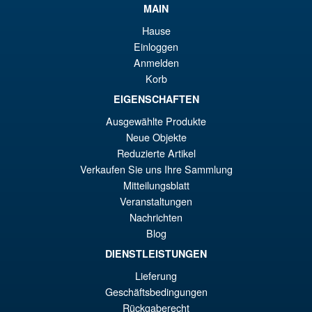
MAIN
éta
ac
Promo !
S.H.Figuarts Rei Ayanami
Hause
€8
es
Neon Genesis Evangelion
Einloggen
Action Figure ( Reissue )
€7
Anmelden
Korb
EIGENSCHAFTEN
€79.90
Ausgewählte Produkte
Le
€61.41
Neue Objekte
pr
Le
Reduzierte Artikel
PRÉ COMMANDE
Verkaufen Sie uns Ihre Sammlung
ini
pr
Mitteilungsblatt
éta
ac
Veranstaltungen
Promo !
S.H.Figuarts Dragon Ball Z
€7
es
Nachrichten
Frieza Fourth Form Action
Blog
Figure ( New Sculpt )
€6
DIENSTLEISTUNGEN
Lieferung
€43.02
Geschäftsbedingungen
Le
€36.82
Rückgaberecht