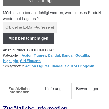
Nicht auf Lager
Möchtest du benachrichtigt werden, wenn dieses Produkt
wieder auf Lager ist?
Mich benachrichtigen
Artikelnummer:
CHOGOMECHAZILL
Kategorien:
Action Figures
,
Bandai
,
Bandai
,
Godzilla
,
Highlight
,
S.H.Figuarts
Schlagwörter:
Action Figures
,
Bandai
,
Soul of Chogokin
Zusätzliche
Lieferung
Bewertungen
Information
Zusätzliche Information