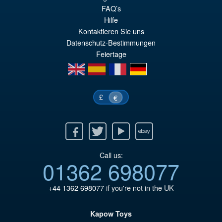
FAQ’s
pr
Le
Hilfe
PRÉ COMMANDE
ini
pr
Kontaktieren Sie uns
Datenschutz-Bestimmungen
éta
ac
Feiertage
€4
es
en
es
fr
de
€3
£
€
Facebook
Twitter
Youtube
Ebay
Call us:
01362 698077
+44 1362 698077
if you're not in the UK
Kapow Toys