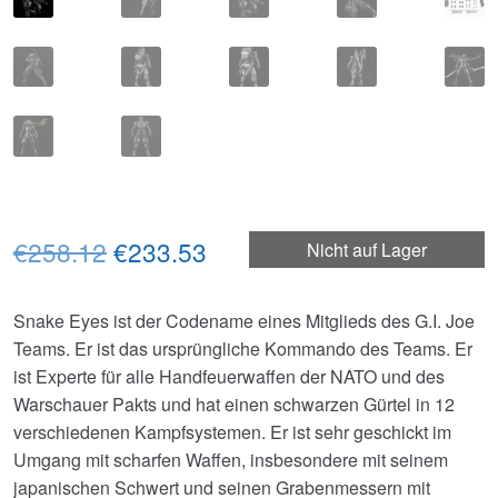
Ursprünglicher
Aktueller
€258.12
€233.53
Nicht auf Lager
Preis
Preis
Snake Eyes ist der Codename eines Mitglieds des G.I. Joe
war:
ist:
Teams. Er ist das ursprüngliche Kommando des Teams. Er
€258.12
€233.53.
ist Experte für alle Handfeuerwaffen der NATO und des
Warschauer Pakts und hat einen schwarzen Gürtel in 12
verschiedenen Kampfsystemen. Er ist sehr geschickt im
Umgang mit scharfen Waffen, insbesondere mit seinem
japanischen Schwert und seinen Grabenmessern mit