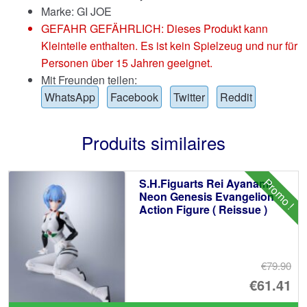
Marke:
GI JOE
GEFAHR GEFÄHRLICH: Dieses Produkt kann
Kleinteile enthalten. Es ist kein Spielzeug und nur für
Personen über 15 Jahren geeignet.
Mit Freunden teilen:
WhatsApp
Facebook
Twitter
Reddit
Produits similaires
Promo !
S.H.Figuarts Rei Ayanami
Neon Genesis Evangelion
Action Figure ( Reissue )
€79.90
Le
€61.41
pr
Le