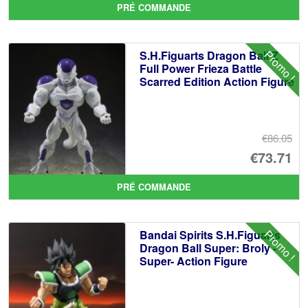
PRÉ COMMANDE
ini
pr
éta
ac
Promo !
S.H.Figuarts Dragon Ball Z
€7
es
Full Power Frieza Battle
Scarred Edition Action Figure
€6
€86.05
Le
€73.71
pr
Le
PRÉ COMMANDE
ini
pr
éta
ac
Promo !
Bandai Spirits S.H.Figuarts
€8
es
Dragon Ball Super: Broly -
Super- Action Figure
€7