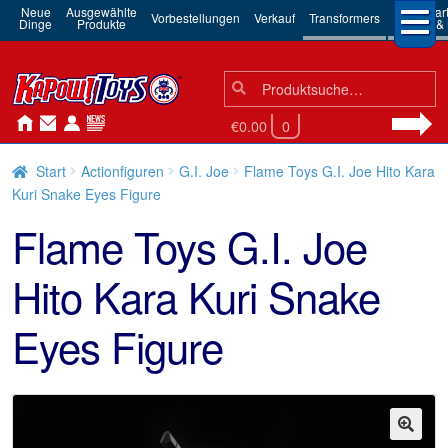
Neue
Ausgewählte
3rd Par
Vorbestellungen
Verkauf
Transformers
Dinge
Produkte
Robots & 
Suchen
Suche
nach:
€0.00
0
Start
Actionfiguren
G.I. Joe
Flame Toys G.I. Joe Hito Kara
Kuri Snake Eyes Figure
Flame Toys G.I. Joe
Hito Kara Kuri Snake
Eyes Figure