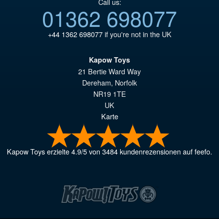
Call us:
01362 698077
+44 1362 698077
if you're not in the UK
Kapow Toys
21 Bertie Ward Way
Dereham
,
Norfolk
NR19 1TE
UK
Karte
Kapow Toys
erzielte
4.9
/
5
von
3484
kundenrezensionen auf feefo.