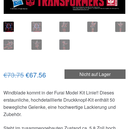
Ursprünglicher
Aktueller
€73.75
€67.56
Nicht auf Lager
Preis
Preis
Windblade kommt in der Furai Model Kit Linie!! Dieses
war:
ist:
erstaunliche, hochdetaillierte Druckknopf-Kit enthält 50
€73.75
€67.56.
bewegliche Gelenke, eine hochwertige Lackierung und
Zubehör.
Steht im zusammengebauten Zustand ca. 5,8 Zoll hoch.