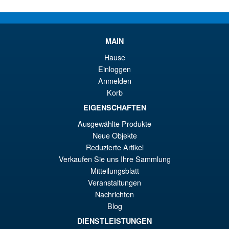
pr
El
PRE ORDENA
or
pr
er
ac
MAIN
S.H.Figuarts Dragon Ball Z
¡Oferta!
€7
es
Frieza Fourth Form Action
Hause
Figure ( New Sculpt )
€6
Einloggen
Anmelden
Korb
€43.02
EIGENSCHAFTEN
El
€36.82
Ausgewählte Produkte
pr
El
Neue Objekte
PRE ORDENA
or
pr
Reduzierte Artikel
Verkaufen Sie uns Ihre Sammlung
er
ac
Mitteilungsblatt
Moderoid RoboCop Model Kit
¡Oferta!
€4
es
Veranstaltungen
Nachrichten
€3
Blog
DIENSTLEISTUNGEN