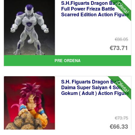
S.H.Figuarts Dragon Ball Z
¡Oferta!
€1
es
Full Power Frieza Battle
Scarred Edition Action Figure
€1
€86.05
El
€73.71
pr
El
PRE ORDENA
or
pr
er
ac
S.H. Figuarts Dragon Ball
¡Oferta!
€8
es
Daima Super Saiyan 4 Son
Gokum ( Adult ) Action Figure
€7
€73.75
El
€66.33