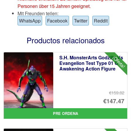
Personen über 15 Jahren geeignet.
Mit Freunden teilen:
WhatsApp
Facebook
Twitter
Reddit
Productos relacionados
S.H. MonsterArts Godzilla Vs
¡Oferta!
Evangelion Test Type 01 G
Awakening Action Figure
€159.82
El
€147.47
pr
El
PRE ORDENA
or
pr
er
ac