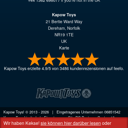
Kapow Toys
21 Bertie Ward Way
Dereham
,
Norfolk
NR19 1TE
UK
Karte
Kapow Toys
erzielte
4.9
/
5
von
3486
kundenrezensionen auf feefo.
Kapow Toys! © 2013 - 2026 | Eingetragenes Unternehmen
06851542
Kapow Toys Limited | Eingetragener Sitz DC Business Centre, 10
Wir haben Kekse!
sie können hier darüber lesen
oder
Charles Wood Rd, Rash's Green, Dereham, Norfolk NR19 1SX | VAT