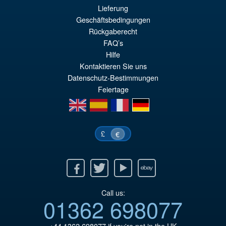
€67.61
Lieferung
El
€56.49
Geschäftsbedingungen
Rückgaberecht
pr
El
PRE ORDENA
FAQ’s
or
pr
Hilfe
er
ac
Kontaktieren Sie uns
Datenschutz-Bestimmungen
€6
es
Feiertage
€5
en
es
fr
de
£
€
Facebook
Twitter
Youtube
Ebay
Call us:
01362 698077
+44 1362 698077
if you're not in the UK