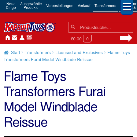
Neue
Ausgewählte
3rd Par
Vorbestellungen
Verkauf
Transformers
Dinge
Produkte
Robots & 
Suchen
Suche
nach:
€0.00
0
Start
Transformers
Licensed and Exclusives
Flame Toys
Transformers Furai Model Windblade Reissue
Flame Toys
Transformers Furai
Model Windblade
Reissue