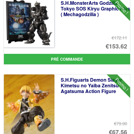
Promo !
S.H.MonsterArts Godzilla
Tokyo SOS Kiryu Graphic Plus
( Mechagodzilla )
€172.11
Le
€153.62
pr
Le
PRÉ COMMANDE
ini
pr
éta
ac
Promo !
S.H.Figuarts Demon Slayer
€1
es
Kimetsu no Yaiba Zenitsu
Agatsuma Action Figure
€1
€79.90
Le
€67.56