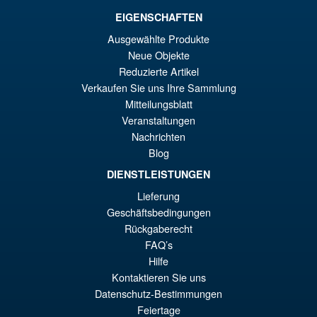
EIGENSCHAFTEN
€129.08
Ausgewählte Produkte
Le
€110.59
Neue Objekte
Reduzierte Artikel
pr
Le
PRÉ COMMANDE
Verkaufen Sie uns Ihre Sammlung
ini
pr
Mitteilungsblatt
éta
ac
Veranstaltungen
Promo !
S.H. Figuarts Dragon Ball Z
Nachrichten
€1
es
Super Saiyan Son Goku (
Blog
Legendary ) Reissue
€1
DIENSTLEISTUNGEN
Lieferung
Geschäftsbedingungen
€61.46
Rückgaberecht
Le
€54.03
FAQ’s
pr
Le
Hilfe
PRÉ COMMANDE
Kontaktieren Sie uns
ini
pr
Datenschutz-Bestimmungen
éta
ac
Feiertage