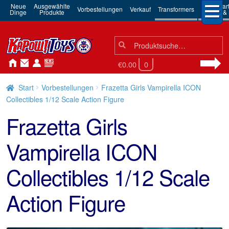
Neue
Ausgewählte
3rd Par
Vorbestellungen
Verkauf
Transformers
Dinge
Produkte
Robots & 
Suchen
Suche
nach:
€0.00
0
Start
Vorbestellungen
Frazetta Girls Vampirella ICON
Collectibles 1/12 Scale Action Figure
Frazetta Girls
Vampirella ICON
Collectibles 1/12 Scale
Action Figure