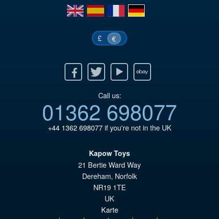
€6
es
en
es
fr
de
€5
£
€
Facebook
Twitter
Youtube
Ebay
Call us:
01362 698077
+44 1362 698077
if you're not in the UK
Kapow Toys
21 Bertie Ward Way
Dereham
,
Norfolk
NR19 1TE
UK
Karte