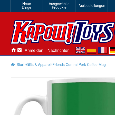
Neue
Ausgewählte
Vorbestellungen
Dinge
Produkte
en
es
fr
de
Anmelden
Nachrichten
Start
Gifts & Apparel
Friends Central Perk Coffee Mug