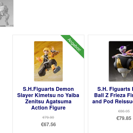
Angebot!
S.H.Figuarts Demon
S.H. Figuarts
Slayer Kimetsu no Yaiba
Ball Z Frieza F
Zenitsu Agatsuma
and Pod Reissue
Action Figure
€86.05
Urs
€79.85
€79.90
Ursprünglicher
€67.56
Pre
Akt
Preis
Aktueller