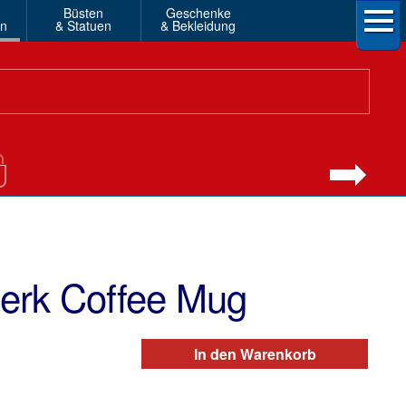
Büsten
Geschenke
en
& Statuen
& Bekleidung
Perk Coffee Mug
In den Warenkorb