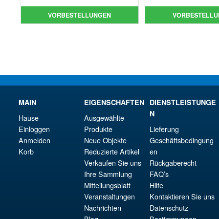
war
Pre
war:
Preis
€86
ist:
VORBESTELLUNGEN
VORBESTELLU
€79.90
ist:
€79.
€67.56.
MAIN
EIGENSCHAFTEN
DIENSTLEISTUNGE
N
Hause
Ausgewählte
Einloggen
Produkte
Lieferung
Anmelden
Neue Objekte
Geschäftsbedingung
Korb
Reduzierte Artikel
en
Verkaufen Sie uns
Rückgaberecht
Ihre Sammlung
FAQ’s
Mitteilungsblatt
Hilfe
Veranstaltungen
Kontaktieren Sie uns
Nachrichten
Datenschutz-
Blog
Bestimmungen