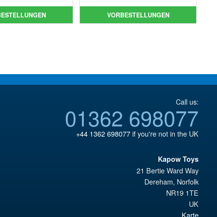
war:
Preis
war:
Preis
€79.90
ist:
BESTELLUNGEN
VORBESTELLUNGEN
€73.75
ist:
€67.56.
€61.41.
Call us:
01362 698077
+44 1362 698077
if you're not in the UK
Kapow Toys
21 Bertie Ward Way
Dereham
,
Norfolk
NR19 1TE
UK
Karte