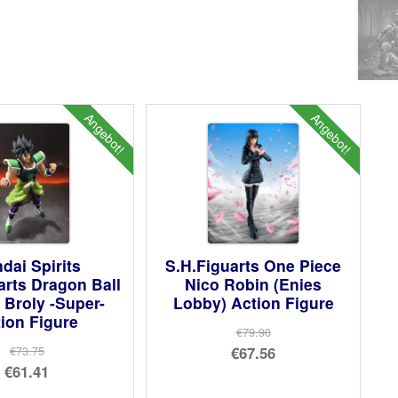
Angebot!
Angebot!
dai Spirits
S.H.Figuarts One Piece
arts Dragon Ball
Nico Robin (Enies
 Broly -Super-
Lobby) Action Figure
ion Figure
€79.90
Ursprünglicher
€67.56
€73.75
Ursprünglicher
€61.41
Preis
Aktueller
Preis
Aktueller