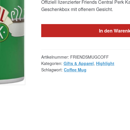
Offiziell lizenzierter Friends Central Perk
war:
ist:
Geschenkbox mit offenem Gesicht.
€11.05
€8.54.
In den Waren
Artikelnummer:
FRIENDSMUGCOFF
Kategorien:
Gifts & Apparel
,
Highlight
Schlagwort:
Coffee Mug