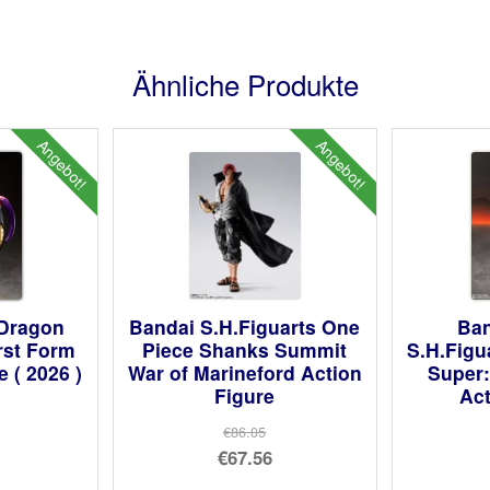
Ähnliche Produkte
Angebot!
Angebot!
 Dragon
Bandai S.H.Figuarts One
Ban
irst Form
Piece Shanks Summit
S.H.Figu
 ( 2026 )
War of Marineford Action
Super:
Figure
Act
prünglicher
€86.05
Ursprünglicher
€67.56
is
ueller
Preis
Aktueller