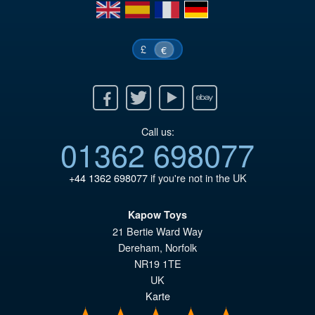
en
es
fr
de
£
€
Facebook
Twitter
Youtube
Ebay
Call us:
01362 698077
+44 1362 698077
if you're not in the UK
Kapow Toys
21 Bertie Ward Way
Dereham
,
Norfolk
NR19 1TE
UK
Karte