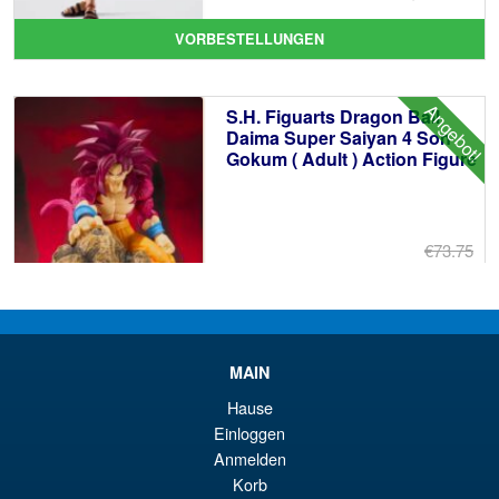
Pr
Ak
VORBESTELLUNGEN
wa
Pr
€8
ist
Angebot!
S.H. Figuarts Dragon Ball
€6
Daima Super Saiyan 4 Son
Gokum ( Adult ) Action Figure
€73.75
Ur
€66.33
Pr
Ak
VORBESTELLUNGEN
wa
Pr
MAIN
€7
ist
Angebot!
S.H. Figuarts Dragon Ball Z
Hause
€6
Super Saiyan Son Goku (
Einloggen
Legendary ) Reissue
Anmelden
Korb