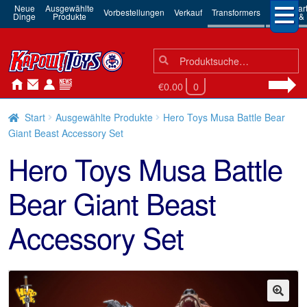
Neue
Ausgewählte
3rd Par
Vorbestellungen
Verkauf
Transformers
Dinge
Produkte
Robots & 
Suchen
Suche
nach:
€0.00
0
Start
Ausgewählte Produkte
Hero Toys Musa Battle Bear
Giant Beast Accessory Set
Hero Toys Musa Battle
Bear Giant Beast
Accessory Set