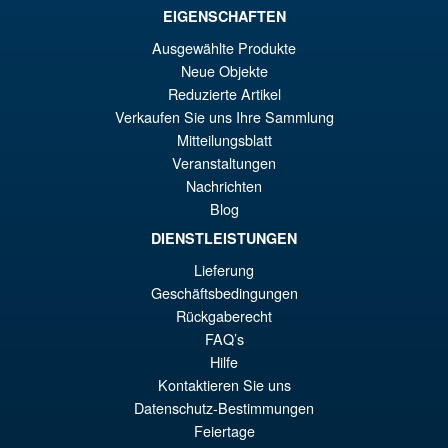
EIGENSCHAFTEN
€61.46
Ausgewählte Produkte
Ur
€54.03
Neue Objekte
Pr
Ak
Reduzierte Artikel
VORBESTELLUNGEN
Verkaufen Sie uns Ihre Sammlung
wa
Pr
Mitteilungsblatt
€6
ist
Veranstaltungen
Angebot!
S.H.MonsterArts Godzilla 2003
€5
Nachrichten
Tokyo SOS Action Figure
Blog
DIENSTLEISTUNGEN
Lieferung
€110.64
Geschäftsbedingungen
Ur
€92.15
Rückgaberecht
FAQ’s
Pr
Ak
Hilfe
VORBESTELLUNGEN
wa
Pr
Kontaktieren Sie uns
Datenschutz-Bestimmungen
€1
ist
Feiertage
€9