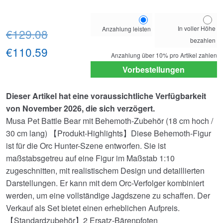
Choose
In voller Höhe
Anzahlung leisten
Ursprünglicher
your
€129.08
bezahlen
payment
Preis
Aktueller
€110.59
option
Anzahlung über
10%
pro Artikel zahlen
war:
Preis
Vorbestellungen
€129.08
ist:
Dieser Artikel hat eine voraussichtliche Verfügbarkeit
€110.59.
von November 2026, die sich verzögert.
Musa Pet Battle Bear mit Behemoth-Zubehör (18 cm hoch /
30 cm lang) 【Produkt-Highlights】Diese Behemoth-Figur
ist für die Orc Hunter-Szene entworfen. Sie ist
maßstabsgetreu auf eine Figur im Maßstab 1:10
zugeschnitten, mit realistischem Design und detaillierten
Darstellungen. Er kann mit dem Orc-Verfolger kombiniert
werden, um eine vollständige Jagdszene zu schaffen. Der
Verkauf als Set bietet einen erheblichen Aufpreis.
【Standardzubehör】2 Ersatz-Bärenpfoten