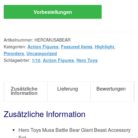
Vorbestellungen
Artikelnummer:
HEROMUSABEAR
Kategorien:
Action Figures
,
Featured Items
,
Highlight
,
Preorders
,
Uncategorized
Schlagwörter:
1/10
,
Action Figures
,
Hero Toys
Zusätzliche
Lieferung
Bewertungen
Information
Zusätzliche Information
Hero Toys Musa Battle Bear Giant Beast Accessory
Set