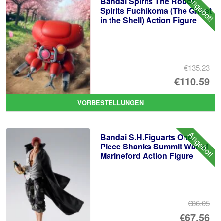
Angebot!
Bandai Spirits The Robot
Spirits Fuchikoma (The Ghost
in the Shell) Action Figure
€135.23
Ur
€110.59
Pr
Ak
VORBESTELLUNGEN
wa
Pr
€1
ist
Angebot!
Bandai S.H.Figuarts One
€1
Piece Shanks Summit War of
Marineford Action Figure
€86.05
Ur
€67.56