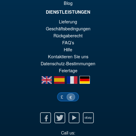
Blog
AÑADIR AL CARRITO
or
pr
DIENSTLEISTUNGEN
er
ac
Lieferung
Kotobukiya NOW BEAST
€1
es
Geschäftsbedingungen
ARTFX+ STATUE
Rückgaberecht
€1
FAQ’s
Hilfe
Kontaktieren Sie uns
Datenschutz-Bestimmungen
€55.31
Feiertage
en
es
fr
de
AÑADIR AL CARRITO
£
€
Facebook
Twitter
Youtube
Ebay
Call us: