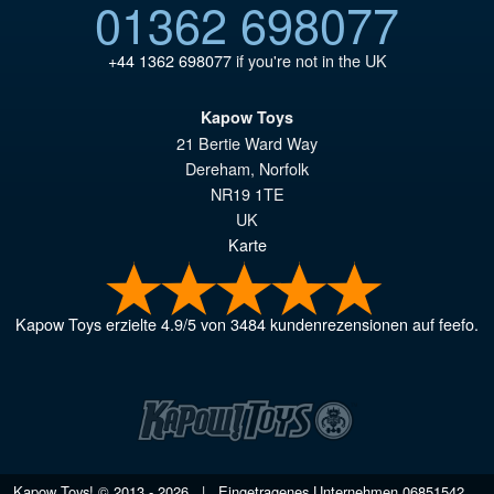
01362 698077
+44 1362 698077
if you're not in the UK
Kapow Toys
21 Bertie Ward Way
Dereham
,
Norfolk
NR19 1TE
UK
Karte
Kapow Toys
erzielte
4.9
/
5
von
3484
kundenrezensionen auf feefo.
Kapow Toys! © 2013 - 2026 | Eingetragenes Unternehmen
06851542