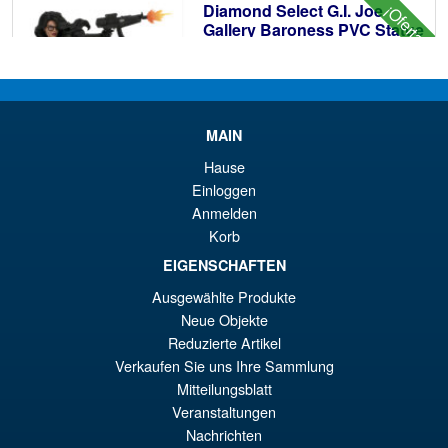
Diamond Select G.I. Joe
¡Oferta!
€7
es
Gallery Baroness PVC Statue
€6
€86.05
MAIN
El
€73.71
Hause
pr
El
Einloggen
AÑADIR AL CARRITO
Anmelden
or
pr
Korb
er
ac
EIGENSCHAFTEN
G.I. JOE Bishoujo Baroness
¡Oferta!
€8
es
25th Anniversary 1/7 Scale
Ausgewählte Produkte
Statue
€7
Neue Objekte
Reduzierte Artikel
Verkaufen Sie uns Ihre Sammlung
€159.82
Mitteilungsblatt
El
Veranstaltungen
€147.50
Nachrichten
pr
El