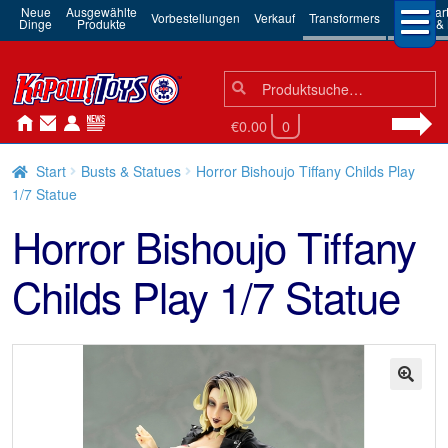
Neue
Ausgewählte
3rd Par
Vorbestellungen
Verkauf
Transformers
Dinge
Produkte
Robots & 
Suchen
Suche
nach:
€0.00
0
Start
Busts & Statues
Horror Bishoujo Tiffany Childs Play
1/7 Statue
Horror Bishoujo Tiffany
Childs Play 1/7 Statue
🔍