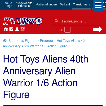
Neue
Ausgewählte
3rd Par
Vorbestellungen
Verkauf
Transformers
Dinge
Produkte
Robots & 
Suchen
Suche
nach:
€0.00
0
Start
1:6 Figuren
Preorder
Hot Toys Aliens 40th
Anniversary Alien Warrior 1/6 Action Figure
Hot Toys Aliens 40th
Anniversary Alien
Warrior 1/6 Action
Figure