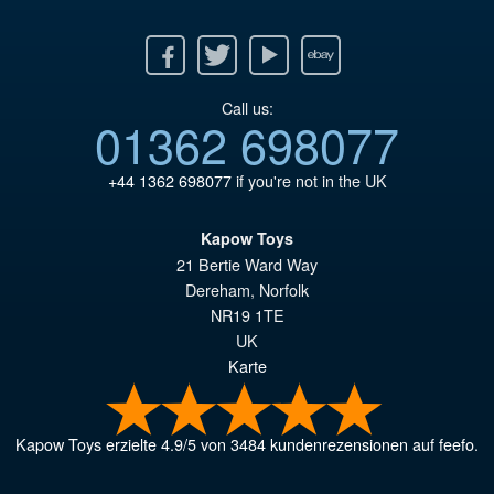
Facebook
Twitter
Youtube
Ebay
Call us:
01362 698077
+44 1362 698077
if you're not in the UK
Kapow Toys
21 Bertie Ward Way
Dereham
,
Norfolk
NR19 1TE
UK
Karte
Kapow Toys
erzielte
4.9
/
5
von
3484
kundenrezensionen auf feefo.