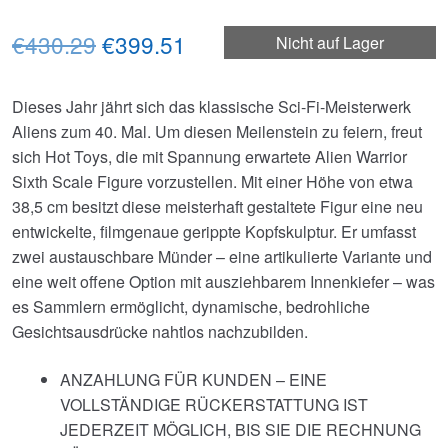
Ursprünglicher
Aktueller
€430.29
€399.51
Nicht auf Lager
Preis
Preis
Dieses Jahr jährt sich das klassische Sci-Fi-Meisterwerk
war:
ist:
Aliens zum 40. Mal. Um diesen Meilenstein zu feiern, freut
€430.29
€399.51.
sich Hot Toys, die mit Spannung erwartete Alien Warrior
Sixth Scale Figure vorzustellen. Mit einer Höhe von etwa
38,5 cm besitzt diese meisterhaft gestaltete Figur eine neu
entwickelte, filmgenaue gerippte Kopfskulptur. Er umfasst
zwei austauschbare Münder – eine artikulierte Variante und
eine weit offene Option mit ausziehbarem Innenkiefer – was
es Sammlern ermöglicht, dynamische, bedrohliche
Gesichtsausdrücke nahtlos nachzubilden.
ANZAHLUNG FÜR KUNDEN – EINE
VOLLSTÄNDIGE RÜCKERSTATTUNG IST
JEDERZEIT MÖGLICH, BIS SIE DIE RECHNUNG