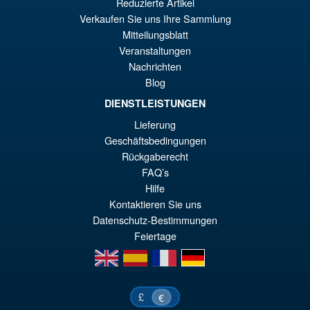
Pr
Ak
Reduzierte Artikel
VORBESTELLUNGEN
Verkaufen Sie uns Ihre Sammlung
wa
Pr
Mitteilungsblatt
€7
ist
Veranstaltungen
Angebot!
S.H. MonsterArts Godzilla Vs
€6
Nachrichten
Evangelion Test Type 01 G
Blog
Awakening Action Figure
DIENSTLEISTUNGEN
Lieferung
€159.82
Geschäftsbedingungen
Ur
€147.47
Rückgaberecht
FAQ’s
Pr
Ak
Hilfe
VORBESTELLUNGEN
wa
Pr
Kontaktieren Sie uns
Datenschutz-Bestimmungen
€1
ist
Feiertage
€1
en
es
fr
de
£
€