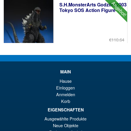
Angebot!
S.H.MonsterArts Godzilla 2003
€6
Tokyo SOS Action Figure
€110.64
Ur
€92.15
Pr
Ak
VORBESTELLUNGEN
wa
Pr
MAIN
€1
ist
Angebot!
S.H. Figuarts Dragon Ball
Hause
€9
Daima Super Saiyan 4 Son
Einloggen
Gokum ( Adult ) Action Figure
Anmelden
Korb
EIGENSCHAFTEN
€73.75
Ausgewählte Produkte
Ur
€66.33
Neue Objekte