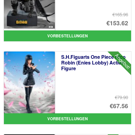
€165.96
Ur
€153.62
Pr
Ak
VORBESTELLUNGEN
wa
Pr
€1
ist
Angebot!
S.H.Figuarts One Piece Nico
€1
Robin (Enies Lobby) Action
Figure
€79.90
Ur
€67.56
Pr
Ak
VORBESTELLUNGEN
wa
Pr
€7
ist