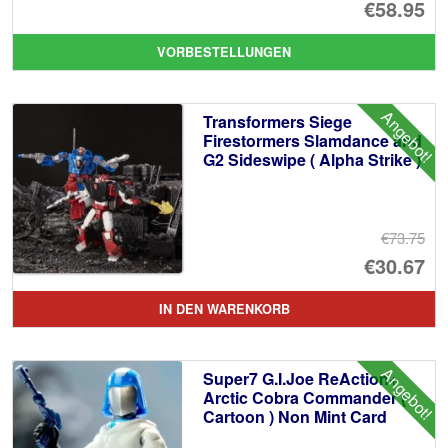
Ur
€58.95
Pr
Ak
VORBESTELLUNGEN
wa
Pr
€6
ist
Angebot!
Transformers Siege
€5
Firestormers Slamdance and
G2 Sideswipe ( Alpha Strike )
€73.75
Ur
€30.67
Pr
Ak
IN DEN WARENKORB
wa
Pr
€7
ist
Angebot!
Super7 G.I.Joe ReAction+
€3
Arctic Cobra Commander (
Cartoon ) Non Mint Card