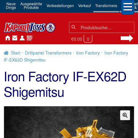
Neue
Ausgewählte
3rd Par
Vorbestellungen
Verkauf
Transformers
Dinge
Produkte
Robots & 
Suchen
Suche
nach:
€0.00
0
Start
Drittpartei Transformers
Iron Factory
Iron Factory
IF-EX62D Shigemitsu
Iron Factory IF-EX62D
Shigemitsu
🔍