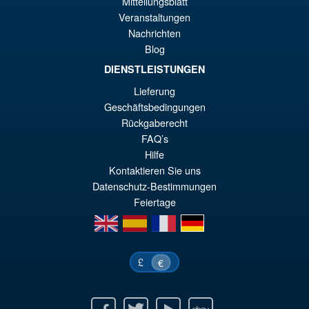
Angebot!
Mitteilungsblatt
€2
Turtles Savanti Romero (
Veranstaltungen
Mirage Comics )
Nachrichten
Blog
DIENSTLEISTUNGEN
€55.31
Lieferung
Ur
€36.82
Geschäftsbedingungen
Pr
Ak
Rückgaberecht
IN DEN WARENKORB
wa
Pr
FAQ’s
Hilfe
€5
ist
Kontaktieren Sie uns
€3
Datenschutz-Bestimmungen
Feiertage
en
es
fr
de
£
€
Facebook
Twitter
Youtube
Ebay