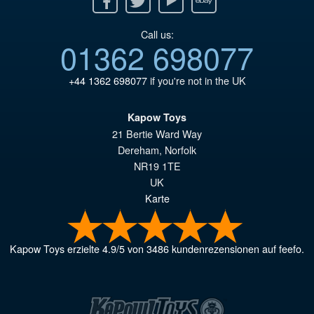
Call us:
01362 698077
+44 1362 698077
if you're not in the UK
Kapow Toys
21 Bertie Ward Way
Dereham
,
Norfolk
NR19 1TE
UK
Karte
Kapow Toys
erzielte
4.9
/
5
von
3486
kundenrezensionen auf feefo.