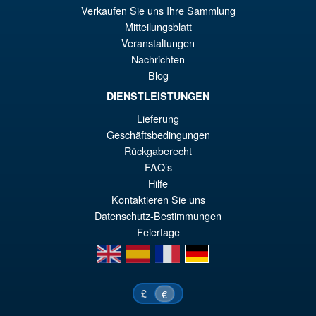
pr
El
Verkaufen Sie uns Ihre Sammlung
PRE ORDENA
or
pr
Mitteilungsblatt
Veranstaltungen
er
ac
Nachrichten
S.H.MonsterArts Godzilla 2003
¡Oferta!
€7
es
Tokyo SOS Action Figure
Blog
€6
DIENSTLEISTUNGEN
Lieferung
Geschäftsbedingungen
€110.64
Rückgaberecht
El
€92.15
FAQ’s
pr
El
Hilfe
PRE ORDENA
Kontaktieren Sie uns
or
pr
Datenschutz-Bestimmungen
er
ac
Feiertage
€1
es
en
es
fr
de
€9
£
€