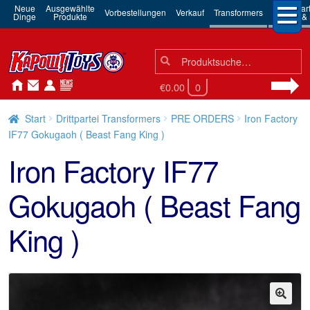
Neue
Ausgewählte
3rd Par
Vorbestellungen
Verkauf
Transformers
Dinge
Produkte
Robots & 
Suchen
Suche
nach:
€0.00
0
Start
Drittpartei Transformers
PRE ORDERS
Iron Factory
IF77 Gokugaoh ( Beast Fang King )
Iron Factory IF77
Gokugaoh ( Beast Fang
King )