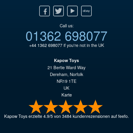
Facebook
Twitter
Youtube
Ebay
Call us:
01362 698077
+44 1362 698077
if you're not in the UK
Kapow Toys
21 Bertie Ward Way
Dereham
,
Norfolk
NR19 1TE
UK
Karte
Kapow Toys
erzielte
4.9
/
5
von
3484
kundenrezensionen auf feefo.