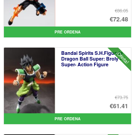
€86.05
El
€72.48
pr
El
PRE ORDENA
or
pr
er
ac
Bandai Spirits S.H.Figuarts
¡Oferta!
€8
es
Dragon Ball Super: Broly -
Super- Action Figure
€7
€73.75
El
€61.41
pr
El
PRE ORDENA
or
pr
er
ac