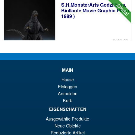
S.H.MonsterArts Godzilla vs.
¡Oferta!
€7
es
Biollante Movie Graphic Plus (
1989 )
€6
€122.93
El
€98.29
pr
El
AÑADIR AL CARRITO
or
pr
MAIN
er
ac
Hause
S.H.Figuarts Rei Ayanami
¡Oferta!
€1
es
Einloggen
Neon Genesis Evangelion
Anmelden
Action Figure ( Reissue )
€9
Korb
EIGENSCHAFTEN
€79.90
Ausgewählte Produkte
El
€61.41
Neue Objekte
Reduzierte Artikel