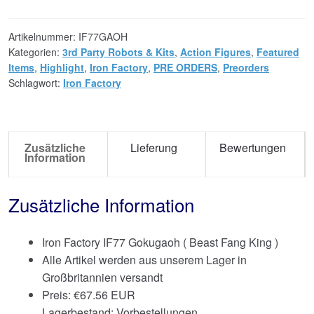
Artikelnummer:
IF77GAOH
Kategorien:
3rd Party Robots & Kits
,
Action Figures
,
Featured
Items
,
Highlight
,
Iron Factory
,
PRE ORDERS
,
Preorders
Schlagwort:
Iron Factory
Zusätzliche
Lieferung
Bewertungen
Information
Zusätzliche Information
Iron Factory IF77 Gokugaoh ( Beast Fang King )
Alle Artikel werden aus unserem Lager in
Großbritannien versandt
Preis:
€
67.56 EUR
Lagerbestand: Vorbestellungen