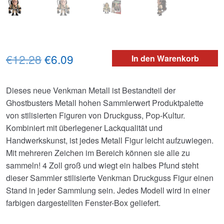
Ursprünglicher
Aktueller
€12.28
€6.09
In den Warenkorb
Preis
Preis
Dieses neue Venkman Metall ist Bestandteil der
war:
ist:
Ghostbusters Metall hohen Sammlerwert Produktpalette
€12.28
€6.09.
von stilisierten Figuren von Druckguss, Pop-Kultur.
Kombiniert mit überlegener Lackqualität und
Handwerkskunst, ist jedes Metall Figur leicht aufzuwiegen.
Mit mehreren Zeichen im Bereich können sie alle zu
sammeln! 4 Zoll groß und wiegt ein halbes Pfund steht
dieser Sammler stilisierte Venkman Druckguss Figur einen
Stand in jeder Sammlung sein. Jedes Modell wird in einer
farbigen dargestellten Fenster-Box geliefert.