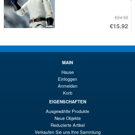
€24.58
Ur
€15.92
Pr
Ak
IN DEN WARENKORB
wa
Pr
€2
ist
Angebot!
Flame Toys Transformers Bug
MAIN
€1
Bite Furai Model Kit
Hause
Einloggen
Anmelden
Korb
€61.41
Ur
EIGENSCHAFTEN
€49.12
Ausgewählte Produkte
Pr
Ak
IN DEN WARENKORB
Neue Objekte
wa
Pr
Reduzierte Artikel
€6
ist
Verkaufen Sie uns Ihre Sammlung