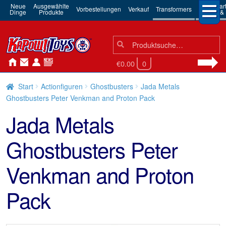
Neue
Ausgewählte
3rd Par
Vorbestellungen
Verkauf
Transformers
Dinge
Produkte
Robots & 
Suchen
Suche
nach:
€0.00
0
Start
Actionfiguren
Ghostbusters
Jada Metals
Ghostbusters Peter Venkman and Proton Pack
Jada Metals
Ghostbusters Peter
Venkman and Proton
Pack