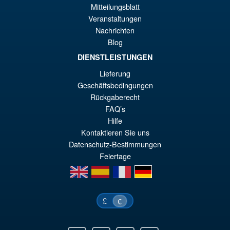
Angebot!
Masters of the Universe
Mitteilungsblatt
€4
Cartoon Collection Mantenna
Veranstaltungen
Nachrichten
Blog
DIENSTLEISTUNGEN
€24.53
Lieferung
Ur
€13.46
Geschäftsbedingungen
Pr
Ak
Rückgaberecht
IN DEN WARENKORB
wa
Pr
FAQ’s
Hilfe
€2
ist
Kontaktieren Sie uns
€1
Datenschutz-Bestimmungen
Feiertage
en
es
fr
de
£
€