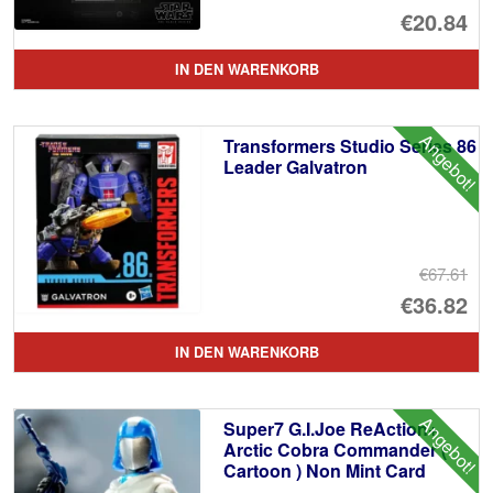
Ur
€20.84
Pr
Ak
IN DEN WARENKORB
wa
Pr
€3
ist
Angebot!
Transformers Studio Series 86
€2
Leader Galvatron
€67.61
Ur
€36.82
Pr
Ak
IN DEN WARENKORB
wa
Pr
€6
ist
Angebot!
Super7 G.I.Joe ReAction+
€3
Arctic Cobra Commander (
Cartoon ) Non Mint Card