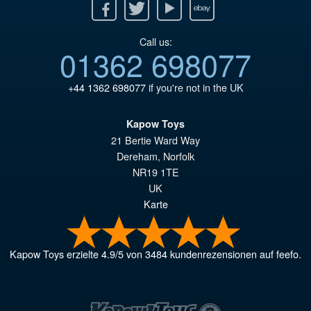
Facebook
Twitter
Youtube
Ebay
Call us:
01362 698077
+44 1362 698077
if you're not in the UK
Kapow Toys
21 Bertie Ward Way
Dereham
,
Norfolk
NR19 1TE
UK
Karte
Kapow Toys
erzielte
4.9
/
5
von
3484
kundenrezensionen auf feefo.