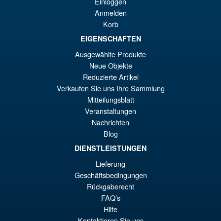
Einloggen
Anmelden
Korb
€86.05
EIGENSCHAFTEN
Ur
€73.71
Ausgewählte Produkte
Pr
Ak
Neue Objekte
VORBESTELLUNGEN
wa
Pr
Reduzierte Artikel
Verkaufen Sie uns Ihre Sammlung
€8
ist
Mitteilungsblatt
Angebot!
S.H.Figuarts Demon Slayer
€7
Veranstaltungen
Kimetsu no Yaiba Zenitsu
Agatsuma Action Figure
Nachrichten
Blog
DIENSTLEISTUNGEN
€79.90
Lieferung
Ur
€67.56
Geschäftsbedingungen
Rückgaberecht
Pr
Ak
VORBESTELLUNGEN
FAQ’s
wa
Pr
Hilfe
€7
ist
Kontaktieren Sie uns