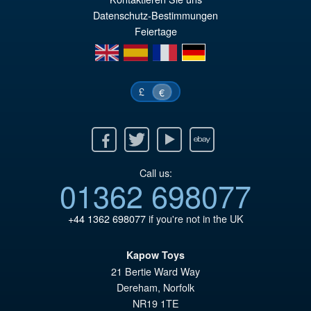
Datenschutz-Bestimmungen
€6
Feiertage
en
es
fr
de
£
€
Facebook
Twitter
Youtube
Ebay
Call us:
01362 698077
+44 1362 698077
if you're not in the UK
Kapow Toys
21 Bertie Ward Way
Dereham
,
Norfolk
NR19 1TE