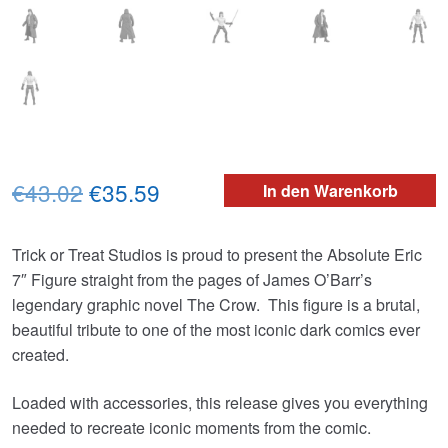
Ursprünglicher
Aktueller
€43.02
€35.59
In den Warenkorb
Preis
Preis
Trick or Treat Studios is proud to present the Absolute Eric
war:
ist:
7″ Figure straight from the pages of James O’Barr’s
€43.02
€35.59.
legendary graphic novel The Crow. This figure is a brutal,
beautiful tribute to one of the most iconic dark comics ever
created.
Loaded with accessories, this release gives you everything
needed to recreate iconic moments from the comic.