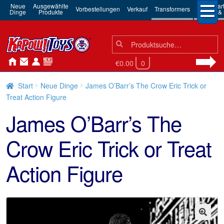
Neue
Ausgewählte
3rd Par
Vorbestellungen
Verkauf
Transformers
Dinge
Produkte
Robots & 
Suchen
Suche
nach:
€0.00
0
Start
Neue Dinge
James O’Barr’s The Crow Eric Trick or
Treat Action Figure
James O’Barr’s The
Crow Eric Trick or Treat
Action Figure