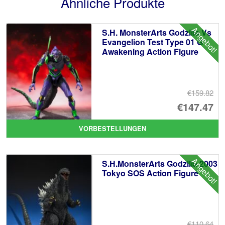
Ähnliche Produkte
Angebot!
S.H. MonsterArts Godzilla Vs
Evangelion Test Type 01 G
Awakening Action Figure
€159.82
Ur
€147.47
Pr
Ak
VORBESTELLUNGEN
wa
Pr
€1
ist
Angebot!
S.H.MonsterArts Godzilla 2003
€1
Tokyo SOS Action Figure
€110.64