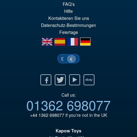
pr
Le
FAQ’s
PRÉ COMMANDE
Hilfe
ini
pr
Kontaktieren Sie uns
éta
ac
Datenschutz-Bestimmungen
€8
es
Feiertage
en
es
fr
de
€7
£
€
Facebook
Twitter
Youtube
Ebay
Call us:
01362 698077
+44 1362 698077
if you're not in the UK
Kapow Toys