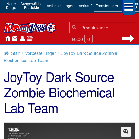
Neue
Ausgewählte
3rd Par
Vorbestellungen
Verkauf
Transformers
Dinge
Produkte
Robots & 
Suchen
Suche
nach:
€0.00
0
Start
Vorbestellungen
JoyToy Dark Source Zombie
Biochemical Lab Team
JoyToy Dark Source
Zombie Biochemical
Lab Team