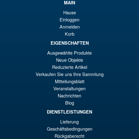
éta
ac
MAIN
Promo !
LPZZ UPFinegures DC
€1
es
Hause
Comics – Absolute Batman
Einloggen
1/12 Scale Action Figure
€9
Anmelden
Korb
EIGENSCHAFTEN
€165.96
Le
€153.62
Ausgewählte Produkte
Neue Objekte
pr
Le
PRÉ COMMANDE
Reduzierte Artikel
ini
pr
Verkaufen Sie uns Ihre Sammlung
éta
ac
Mitteilungsblatt
Promo !
S.H.Figuarts Dragon Ball Z
Veranstaltungen
€1
es
Full Power Frieza Battle
Nachrichten
Scarred Edition Action Figure
€1
Blog
DIENSTLEISTUNGEN
Lieferung
€86.05
Geschäftsbedingungen
Le
€73.71
Rückgaberecht