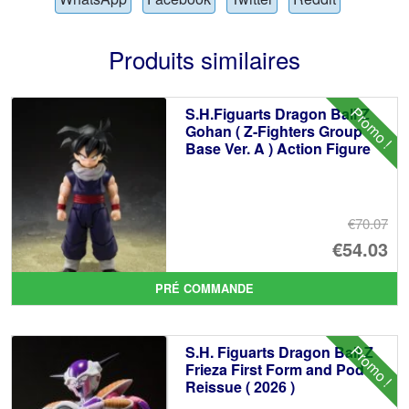
Produits similaires
Promo !
S.H.Figuarts Dragon Ball Z
Gohan ( Z-Fighters Group
Base Ver. A ) Action Figure
€70.07
Le
€54.03
pr
Le
PRÉ COMMANDE
ini
pr
éta
ac
Promo !
S.H. Figuarts Dragon Ball Z
€7
es
Frieza First Form and Pod
Reissue ( 2026 )
€5