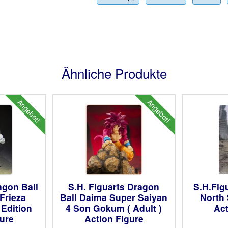
Ähnliche Produkte
Angebot!
Angebot!
agon Ball
S.H. Figuarts Dragon
S.H.Figu
Frieza
Ball Daima Super Saiyan
North 
 Edition
4 Son Gokum ( Adult )
Act
gure
Action Figure