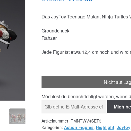
Preis
Preis
Das JoyToy Teenage Mutant Ninja Turtles W
war:
ist:
€139.97
€129.03.
Groundchuck
Rahzar
Jede Figur ist etwa 12,4 cm hoch und wird 
Nicht auf La
Möchtest du benachrichtigt werden, wenn d
Mich be
Artikelnummer:
TMNTWV4SET3
Kategorien:
Action Figures
,
Highlight
,
Joytoy