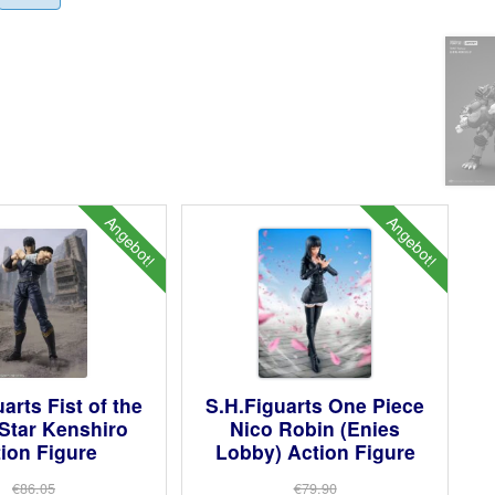
Angebot!
Angebot!
arts Fist of the
S.H.Figuarts One Piece
Star Kenshiro
Nico Robin (Enies
ion Figure
Lobby) Action Figure
€86.05
€79.90