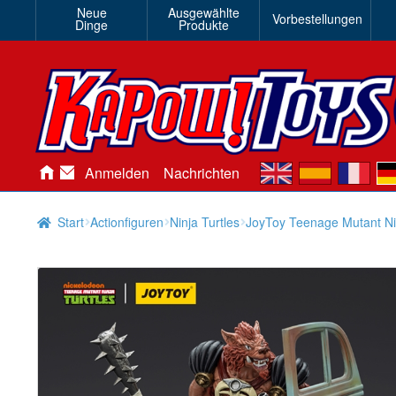
Neue
Ausgewählte
Vorbestellungen
Dinge
Produkte
en
es
fr
de
Anmelden
Nachrichten
Start
Actionfiguren
Ninja Turtles
JoyToy Teenage Mutant Nin