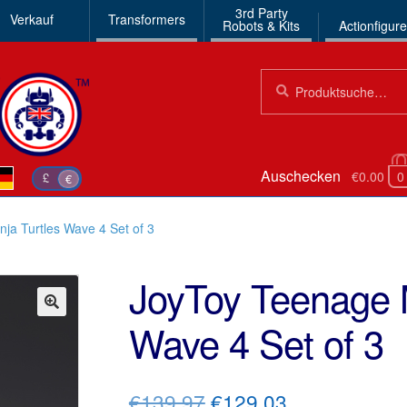
3rd Party
Verkauf
Transformers
Robots & Kits
Actionfigur
Suchen
Suche
nach:
Auschecken
€0.00
0
£
€
ja Turtles Wave 4 Set of 3
JoyToy Teenage M
Wave 4 Set of 3
🔍
Ursprünglicher
Aktueller
€139.97
€129.03