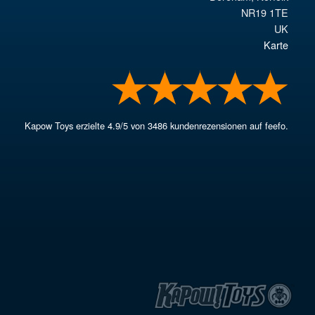
NR19 1TE
UK
Karte
Kapow Toys
erzielte
4.9
/
5
von
3486
kundenrezensionen auf feefo.