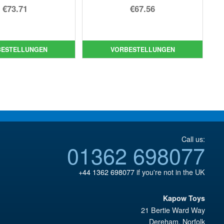
Ursprünglicher
Ursprünglicher
€73.71
€67.56
Preis
Aktueller
Preis
Aktueller
war:
Preis
war:
Preis
€86.05
ist:
€79.90
ist:
BESTELLUNGEN
VORBESTELLUNGEN
€73.71.
€67.56.
Call us:
01362 698077
+44 1362 698077
if you're not in the UK
Kapow Toys
21 Bertie Ward Way
Dereham
,
Norfolk