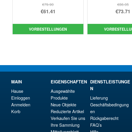
€79.90
€86.05
Ursprünglicher
Urs
€61.41
€73.71
Preis
Aktueller
Pre
Akt
war:
Preis
war
Pre
VORBESTELLUNGEN
VORBESTELLU
€79.90
ist:
€86
ist:
€61.41.
€73.
MAIN
EIGENSCHAFTEN
DIENSTLEISTUNGE
N
Hause
Ausgewählte
Einloggen
Produkte
Lieferung
Anmelden
Neue Objekte
Geschäftsbedingung
Korb
Reduzierte Artikel
en
Verkaufen Sie uns
Rückgaberecht
Ihre Sammlung
FAQ’s
Mitteilungsblatt
Hilfe