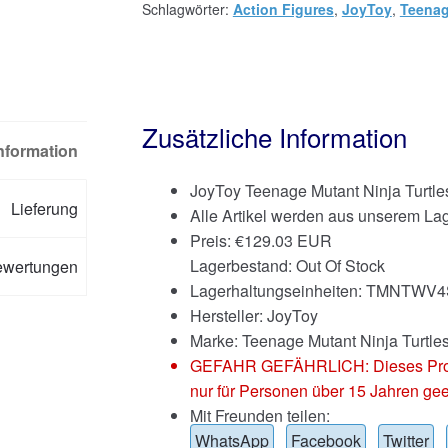
Schlagwörter:
Action Figures
,
JoyToy
,
Teenag
Zusätzliche Information
Information
JoyToy Teenage Mutant Ninja Turtle
Lieferung
Alle Artikel werden aus unserem Lag
Preis:
€
129.03 EUR
Lagerbestand: Out Of Stock
ewertungen
Lagerhaltungseinheiten: TMNTWV
Hersteller: JoyToy
Marke:
Teenage Mutant Ninja Turtle
GEFAHR GEFÄHRLICH: Dieses Produkt
nur für Personen über 15 Jahren gee
Mit Freunden teilen:
WhatsApp
Facebook
Twitter