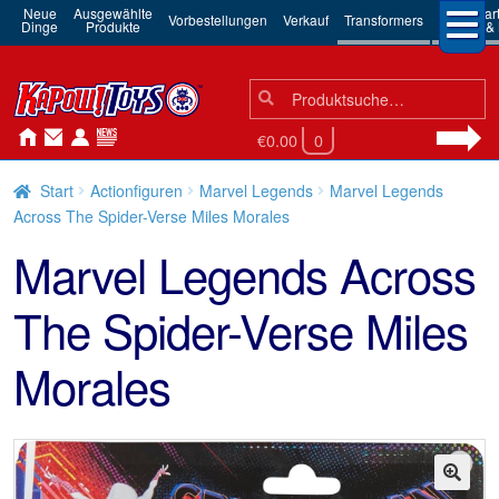
Neue
Ausgewählte
3rd Par
Vorbestellungen
Verkauf
Transformers
Dinge
Produkte
Robots & 
Suchen
Suche
nach:
€0.00
0
Start
Actionfiguren
Marvel Legends
Marvel Legends
Across The Spider-Verse Miles Morales
Marvel Legends Across
The Spider-Verse Miles
Morales