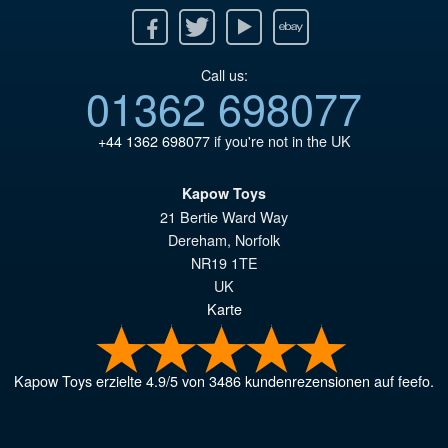
Facebook
Twitter
Youtube
Ebay
Call us:
01362 698077
+44 1362 698077
if you're not in the UK
Kapow Toys
21 Bertie Ward Way
Dereham
,
Norfolk
NR19 1TE
UK
Karte
Kapow Toys
erzielte
4.9
/
5
von
3486
kundenrezensionen auf feefo.