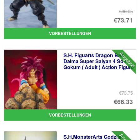
€86.05
Ur
€73.71
Pr
Ak
VORBESTELLUNGEN
wa
Pr
€8
ist
Angebot!
S.H. Figuarts Dragon Ball
€7
Daima Super Saiyan 4 Son
Gokum ( Adult ) Action Figure
€73.75
Ur
€66.33
Pr
Ak
VORBESTELLUNGEN
wa
Pr
€7
ist
S.H.MonsterArts Godzilla