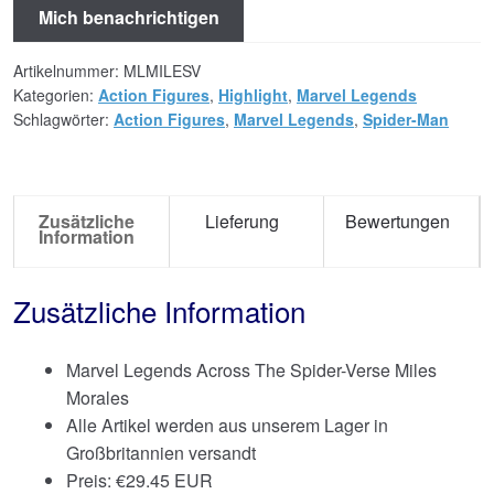
Mich benachrichtigen
Artikelnummer:
MLMILESV
Kategorien:
Action Figures
,
Highlight
,
Marvel Legends
Schlagwörter:
Action Figures
,
Marvel Legends
,
Spider-Man
Zusätzliche
Lieferung
Bewertungen
Information
Zusätzliche Information
Marvel Legends Across The Spider-Verse Miles
Morales
Alle Artikel werden aus unserem Lager in
Großbritannien versandt
Preis:
€
29.45 EUR