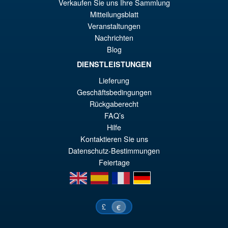
Verkaufen Sie uns Ihre Sammlung
wa
Pr
Mitteilungsblatt
€1
ist
Veranstaltungen
Angebot!
S.H. Figuarts Dragon Ball Z
€1
Nachrichten
Super Saiyan Son Goku (
Blog
Legendary ) Reissue
DIENSTLEISTUNGEN
Lieferung
€61.46
Geschäftsbedingungen
Ur
€54.03
Rückgaberecht
FAQ’s
Pr
Ak
VORBESTELLUNGEN
Hilfe
wa
Pr
Kontaktieren Sie uns
€6
ist
Datenschutz-Bestimmungen
Feiertage
€5
en
es
fr
de
£
€