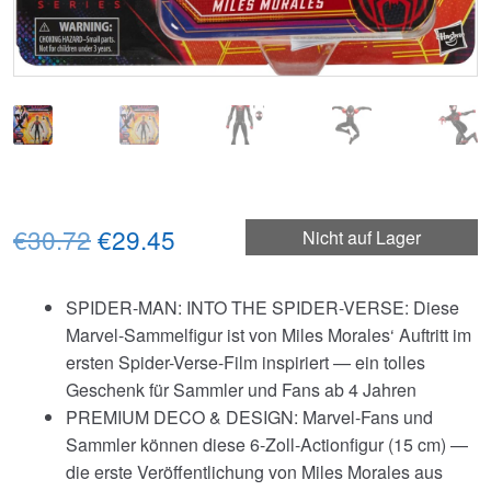
Ursprünglicher
Aktueller
€30.72
€29.45
Nicht auf Lager
Preis
Preis
SPIDER-MAN: INTO THE SPIDER-VERSE: Diese
war:
ist:
Marvel-Sammelfigur ist von Miles Morales‘ Auftritt im
€30.72
€29.45.
ersten Spider-Verse-Film inspiriert — ein tolles
Geschenk für Sammler und Fans ab 4 Jahren
PREMIUM DECO & DESIGN: Marvel-Fans und
Sammler können diese 6-Zoll-Actionfigur (15 cm) —
die erste Veröffentlichung von Miles Morales aus