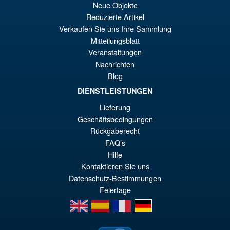
VORBESTELLUNGEN
Neue Objekte
wa
Pr
Reduzierte Artikel
€6
ist
Verkaufen Sie uns Ihre Sammlung
Angebot!
Marvel Legends X-Men Team
Mitteilungsblatt
€5
Suit 3 Pack Storm, Forge and
Veranstaltungen
Jubilee
Nachrichten
Blog
DIENSTLEISTUNGEN
€98.34
Lieferung
Ur
€42.97
Geschäftsbedingungen
Pr
Ak
Rückgaberecht
IN DEN WARENKORB
wa
Pr
FAQ’s
Hilfe
€9
ist
Kontaktieren Sie uns
€4
Datenschutz-Bestimmungen
Feiertage
en
es
fr
de