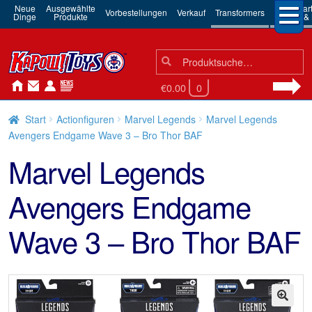
Neue
Ausgewählte
3rd Par
Vorbestellungen
Verkauf
Transformers
Dinge
Produkte
Robots & 
Suchen
Suche
nach:
€0.00
0
Start
Actionfiguren
Marvel Legends
Marvel Legends
Avengers Endgame Wave 3 – Bro Thor BAF
Marvel Legends
Avengers Endgame
Wave 3 – Bro Thor BAF