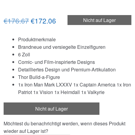
Ursprünglicher
Aktueller
€176.67
€172.06
Nicht auf Lager
Preis
Preis
Produktmerkmale
war:
ist:
Brandneue und versiegelte Einzelfiguren
€176.67
€172.06.
6 Zoll
Comic- und Film-inspirierte Designs
Detailliertes Design und Premium-Artikulation
Thor Build-a-Figure
1x Iron Man Mark LXXXV 1x Captain America 1x Iron
Patriot 1x Vision 1x Heimdall 1x Valkyrie
Nicht auf Lager
Möchtest du benachrichtigt werden, wenn dieses Produkt
wieder auf Lager ist?