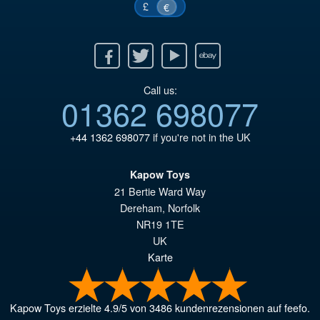
£
€
Facebook
Twitter
Youtube
Ebay
Call us:
01362 698077
+44 1362 698077
if you're not in the UK
Kapow Toys
21 Bertie Ward Way
Dereham
,
Norfolk
NR19 1TE
UK
Karte
Kapow Toys
erzielte
4.9
/
5
von
3486
kundenrezensionen auf feefo.