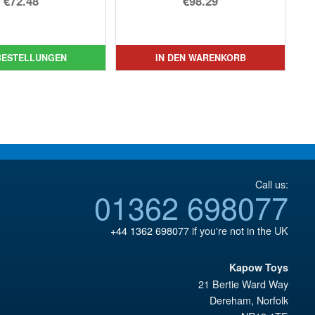
€72.48
€98.29
Preis
Aktueller
Preis
Aktueller
war:
Preis
war:
Preis
€86.05
ist:
€110.64
ist:
BESTELLUNGEN
IN DEN WARENKORB
€72.48.
€98.29.
Call us:
01362 698077
+44 1362 698077
if you're not in the UK
Kapow Toys
21 Bertie Ward Way
Dereham
,
Norfolk