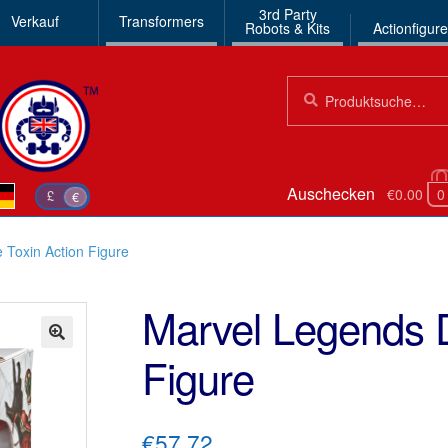
3rd Party
Verkauf
Transformers
Robots & Kits
Actionfigur
Suchen
Suche
nach:
Auschecken
€0.00
0
£
€
 Toxin Action Figure
Marvel Legends D
Figure
🔍
€57.72