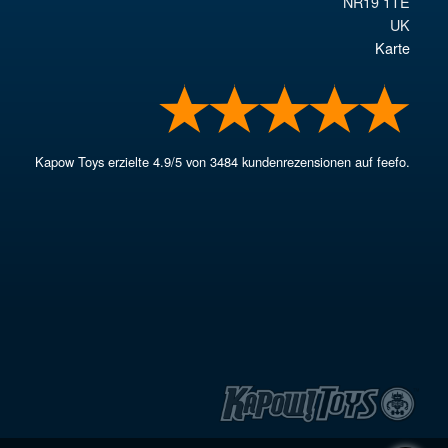
NR19 1TE
UK
Karte
Kapow Toys
erzielte
4.9
/
5
von
3484
kundenrezensionen auf feefo.