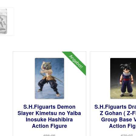
Angebot!
S.H.Figuarts Demon
S.H.Figuarts Dr
Slayer Kimetsu no Yaiba
Z Gohan ( Z-F
Inosuke Hashibira
Group Base V
Action Figure
Action Fi
€86.05
€70.07