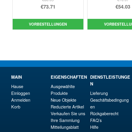
Ursprünglicher
Urs
€73.71
€54.03
Preis
Aktueller
Pre
Akt
war:
Preis
war
Pre
VORBESTELLUNGEN
VORBESTELLU
€86.05
ist:
€70
ist:
€73.71.
€54.
MAIN
EIGENSCHAFTEN
DIENSTLEISTUNGE
N
Hause
Ausgewählte
Einloggen
Produkte
Lieferung
Anmelden
Neue Objekte
Geschäftsbedingung
Korb
Reduzierte Artikel
en
Verkaufen Sie uns
Rückgaberecht
Ihre Sammlung
FAQ’s
Mitteilungsblatt
Hilfe