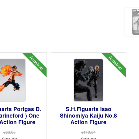
Angebot!
Angebot!
uarts Portgas D.
S.H.Figuarts Isao
arineford ) One
Shinomiya Kaiju No.8
Action Figure
Action Figure
€86.05
€110.64
Ursprünglicher
Ursprünglicher