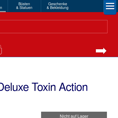
Büsten
Geschenke
en
& Statuen
& Bekleidung
eluxe Toxin Action
Nicht auf Lager