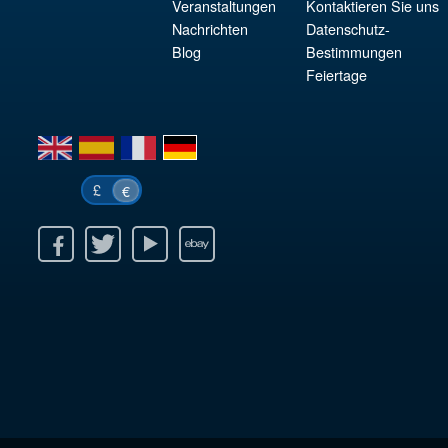
Veranstaltungen
Kontaktieren Sie uns
Nachrichten
Datenschutz-
Blog
Bestimmungen
Feiertage
en
es
fr
de
£
€
k
itter
Youtube
Ebay