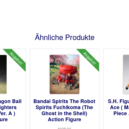
Ähnliche Produkte
Angebot!
Angebot!
agon Ball
Bandai Spirits The Robot
S.H. Fig
ighters
Spirits Fuchikoma (The
Ace ( M
er. A )
Ghost in the Shell)
Piece 
gure
Action Figure
€135.23