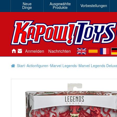
Neue
Ausgewählte
Vorbestellungen
Dinge
Produkte
en
es
fr
de
Anmelden
Nachrichten
Start
Actionfiguren
Marvel Legends
Marvel Legends Deluxe