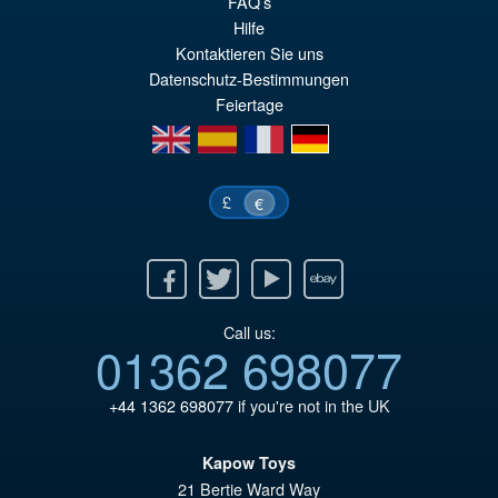
ini
pr
FAQ’s
Hilfe
éta
ac
Kontaktieren Sie uns
€3
es
Datenschutz-Bestimmungen
Feiertage
€2
en
es
fr
de
£
€
Facebook
Twitter
Youtube
Ebay
Call us:
01362 698077
+44 1362 698077
if you're not in the UK
Kapow Toys
21 Bertie Ward Way