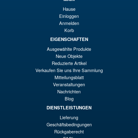
Promo !
€9
es
Born Again – Jessica Jones
and Daredevil 2 Pack
Hause
€4
Einloggen
Anmelden
Korb
€61.46
Le
EIGENSCHAFTEN
€58.95
Ausgewählte Produkte
pr
Le
PRÉ COMMANDE
Neue Objekte
ini
pr
Reduzierte Artikel
éta
ac
Verkaufen Sie uns Ihre Sammlung
Promo !
Marvel Legends X-Men 97
Mitteilungsblatt
€6
es
Wave 3 Logan
Veranstaltungen
€5
Nachrichten
Blog
DIENSTLEISTUNGEN
€30.72
Lieferung
Le
€28.22
Geschäftsbedingungen
pr
Le
Rückgaberecht
AJOUTER AU PANIER