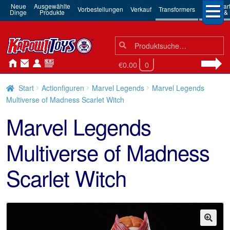
Neue
Ausgewählte
3rd Par
Vorbestellungen
Verkauf
Transformers
Dinge
Produkte
Robots & 
Suchen
Suche
nach:
€0.00
0
Start
Actionfiguren
Marvel Legends
Marvel Legends
Multiverse of Madness Scarlet Witch
Marvel Legends
Multiverse of Madness
Scarlet Witch