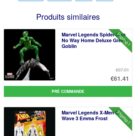
Produits similaires
Promo !
Marvel Legends Spider-Man
No Way Home Deluxe Green
Goblin
€67.61
Le
€61.41
pr
Le
PRÉ COMMANDE
ini
pr
éta
ac
Promo !
Marvel Legends X-Men 97
€6
es
Wave 3 Emma Frost
€6