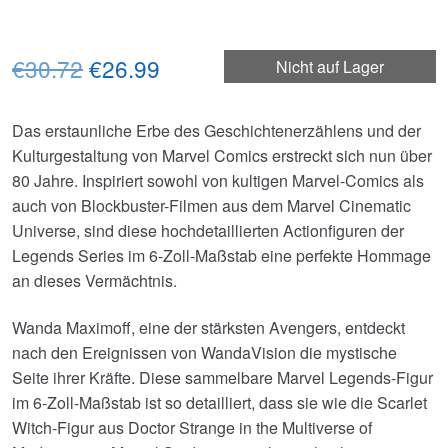
Ursprünglicher
Aktueller
€30.72
€26.99
Nicht auf Lager
Preis
Preis
Das erstaunliche Erbe des Geschichtenerzählens und der
war:
ist:
Kulturgestaltung von Marvel Comics erstreckt sich nun über
€30.72
€26.99.
80 Jahre. Inspiriert sowohl von kultigen Marvel-Comics als
auch von Blockbuster-Filmen aus dem Marvel Cinematic
Universe, sind diese hochdetaillierten Actionfiguren der
Legends Series im 6-Zoll-Maßstab eine perfekte Hommage
an dieses Vermächtnis.
Wanda Maximoff, eine der stärksten Avengers, entdeckt
nach den Ereignissen von WandaVision die mystische
Seite ihrer Kräfte. Diese sammelbare Marvel Legends-Figur
im 6-Zoll-Maßstab ist so detailliert, dass sie wie die Scarlet
Witch-Figur aus Doctor Strange in the Multiverse of