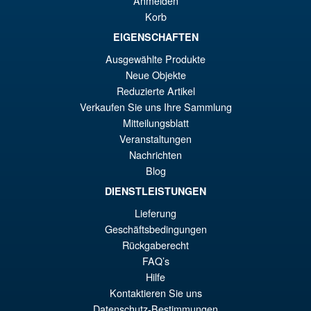
Anmelden
Korb
EIGENSCHAFTEN
€86.05
Ausgewählte Produkte
Ur
€73.71
Neue Objekte
Pr
Ak
Reduzierte Artikel
VORBESTELLUNGEN
Verkaufen Sie uns Ihre Sammlung
wa
Pr
Mitteilungsblatt
€8
ist
Veranstaltungen
Angebot!
S.H.Figuarts Demon Slayer
€7
Nachrichten
Kimetsu no Yaiba Zenitsu
Blog
Agatsuma Action Figure
DIENSTLEISTUNGEN
Lieferung
€79.90
Geschäftsbedingungen
Ur
€67.56
Rückgaberecht
FAQ’s
Pr
Ak
Hilfe
VORBESTELLUNGEN
wa
Pr
Kontaktieren Sie uns
Datenschutz-Bestimmungen