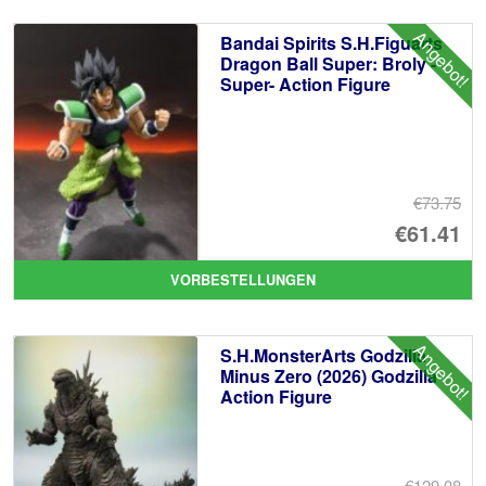
Angebot!
Bandai Spirits S.H.Figuarts
Dragon Ball Super: Broly -
Super- Action Figure
€73.75
Ur
€61.41
Pr
Ak
VORBESTELLUNGEN
wa
Pr
€7
ist
Angebot!
S.H.MonsterArts Godzilla
€6
Minus Zero (2026) Godzilla
Action Figure
€129.08