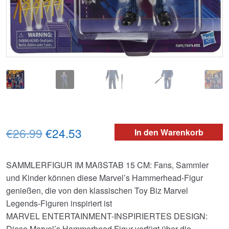
Ursprünglicher
Aktueller
€26.99
€24.53
In den Warenkorb
Preis
Preis
SAMMLERFIGUR IM MAßSTAB 15 CM: Fans, Sammler
war:
ist:
und Kinder können diese Marvel’s Hammerhead-Figur
€26.99
€24.53.
genießen, die von den klassischen Toy Biz Marvel
Legends-Figuren inspiriert ist
MARVEL ENTERTAINMENT-INSPIRIERTES DESIGN:
Diese Marvel’s Hammerhead Figur verfügt über die