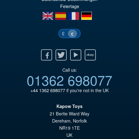
€7
ist
Feiertage
€6
en
es
fr
de
£
€
Facebook
Twitter
Youtube
Ebay
Call us:
01362 698077
+44 1362 698077
if you're not in the UK
Kapow Toys
21 Bertie Ward Way
Dereham
,
Norfolk
NR19 1TE
UK