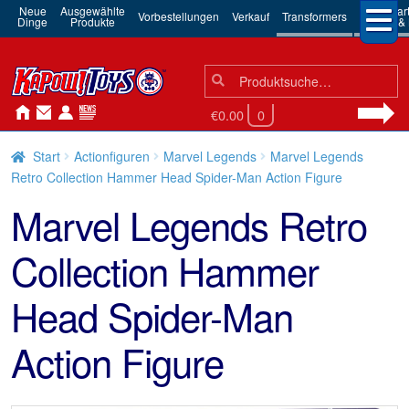
Neue
Ausgewählte
3rd Par
Vorbestellungen
Verkauf
Transformers
Dinge
Produkte
Robots & 
Suchen
Suche
nach:
€0.00
0
Start
Actionfiguren
Marvel Legends
Marvel Legends
Retro Collection Hammer Head Spider-Man Action Figure
Marvel Legends Retro
Collection Hammer
Head Spider-Man
Action Figure