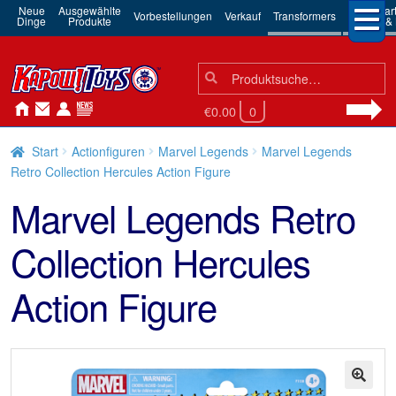
Neue
Ausgewählte
3rd Par
Vorbestellungen
Verkauf
Transformers
Dinge
Produkte
Robots & 
Suchen
Suche
nach:
€0.00
0
Start
Actionfiguren
Marvel Legends
Marvel Legends
Retro Collection Hercules Action Figure
Marvel Legends Retro
Collection Hercules
Action Figure