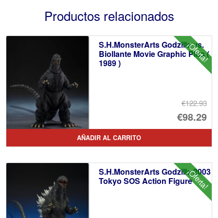
Productos relacionados
S.H.MonsterArts Godzilla vs.
¡Oferta!
Biollante Movie Graphic Plus (
1989 )
€122.93
El
€98.29
pr
El
AÑADIR AL CARRITO
or
pr
er
ac
S.H.MonsterArts Godzilla 2003
¡Oferta!
€1
es
Tokyo SOS Action Figure
€9