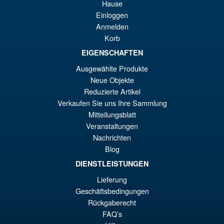
Hause
Legendary ) Reissue
€6
Einloggen
Anmelden
Korb
€61.46
EIGENSCHAFTEN
El
€54.03
Ausgewählte Produkte
pr
El
Neue Objekte
PRE ORDENA
or
pr
Reduzierte Artikel
Verkaufen Sie uns Ihre Sammlung
er
ac
Mitteilungsblatt
S.H.Figuarts My Hero
¡Oferta!
€6
es
Veranstaltungen
Academia Dark Deku Action
Figure
Nachrichten
€5
Blog
DIENSTLEISTUNGEN
€98.34
Lieferung
El
€86.00
Geschäftsbedingungen
Rückgaberecht
pr
El
PRE ORDENA
FAQ’s
or
pr