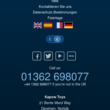
Hilfe
er
ac
Kontaktieren Sie uns
Datenschutz-Bestimmungen
€9
es
Feiertage
€8
en
es
fr
de
£
€
Facebook
Twitter
Youtube
Ebay
Call us:
01362 698077
+44 1362 698077
if you're not in the UK
Kapow Toys
21 Bertie Ward Way
Dereham
,
Norfolk