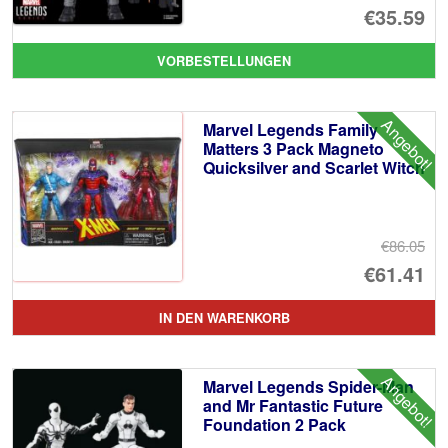
Ur
€35.59
Pr
Ak
VORBESTELLUNGEN
wa
Pr
€3
ist
Angebot!
Marvel Legends Family
€3
Matters 3 Pack Magneto
Quicksilver and Scarlet Witch
€86.05
Ur
€61.41
Pr
Ak
IN DEN WARENKORB
wa
Pr
€8
ist
Angebot!
Marvel Legends Spider-Man
€6
and Mr Fantastic Future
Foundation 2 Pack