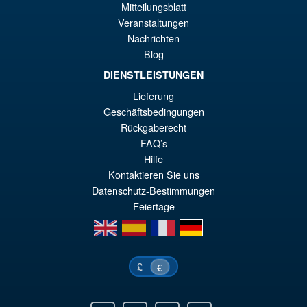
Angebot!
Marvel Legends Deadpool and
Mitteilungsblatt
€4
Wolverine Headpool and
Veranstaltungen
Logan Action Figure
Nachrichten
Blog
DIENSTLEISTUNGEN
€30.72
Lieferung
Ur
€22.07
Geschäftsbedingungen
Pr
Ak
Rückgaberecht
IN DEN WARENKORB
wa
Pr
FAQ’s
Hilfe
€3
ist
Kontaktieren Sie uns
€2
Datenschutz-Bestimmungen
Feiertage
en
es
fr
de
£
€