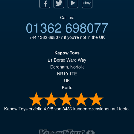
Facebook
Twitter
Youtube
Ebay
Call us:
01362 698077
+44 1362 698077
if you're not in the UK
Kapow Toys
21 Bertie Ward Way
Dereham
,
Norfolk
NR19 1TE
UK
Karte
Kapow Toys
erzielte
4.9
/
5
von
3486
kundenrezensionen auf feefo.