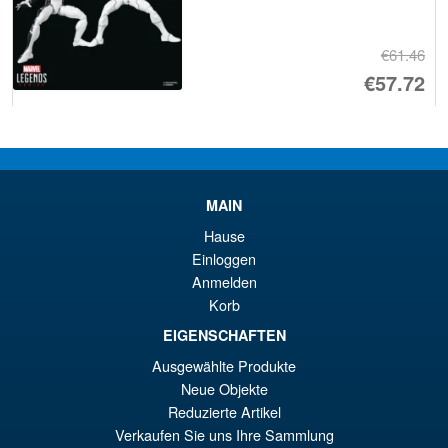
€61.46
Ur
€57.72
Pr
Ak
VORBESTELLUNGEN
wa
Pr
€6
ist
Angebot!
Marvel Legends The
MAIN
€5
Incredible Hulk Professor Hulk
Deluxe Action Figure
Hause
Einloggen
Anmelden
Korb
€47.94
Ur
EIGENSCHAFTEN
€44.20
Ausgewählte Produkte
Pr
Ak
VORBESTELLUNGEN
Neue Objekte
wa
Pr
Reduzierte Artikel
€4
ist
Verkaufen Sie uns Ihre Sammlung