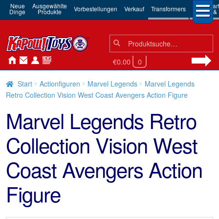
Neue
Ausgewählte
3rd Par
Vorbestellungen
Verkauf
Transformers
Dinge
Produkte
Robots & 
Suchen
Suche
nach:
€0.00
0
Start
Actionfiguren
Marvel Legends
Marvel Legends
Retro Collection Vision West Coast Avengers Action Figure
Marvel Legends Retro
Collection Vision West
Coast Avengers Action
Figure