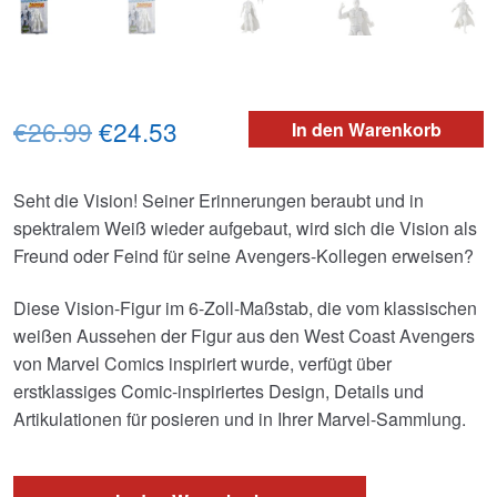
Ursprünglicher
Aktueller
€26.99
€24.53
In den Warenkorb
Preis
Preis
Seht die Vision! Seiner Erinnerungen beraubt und in
war:
ist:
spektralem Weiß wieder aufgebaut, wird sich die Vision als
€26.99
€24.53.
Freund oder Feind für seine Avengers-Kollegen erweisen?
Diese Vision-Figur im 6-Zoll-Maßstab, die vom klassischen
weißen Aussehen der Figur aus den West Coast Avengers
von Marvel Comics inspiriert wurde, verfügt über
erstklassiges Comic-inspiriertes Design, Details und
Artikulationen für posieren und in Ihrer Marvel-Sammlung.