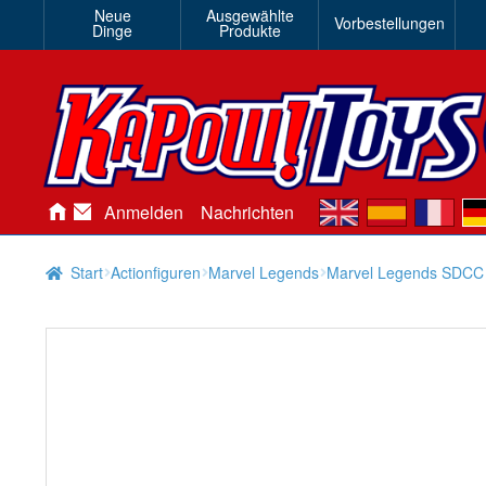
Neue
Ausgewählte
Vorbestellungen
Dinge
Produkte
en
es
fr
de
Anmelden
Nachrichten
Start
Actionfiguren
Marvel Legends
Marvel Legends SDCC R