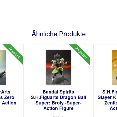
Ähnliche Produkte
Angebot!
Angebot!
rArts
Bandai Spirits
S.H.F
us Zero
S.H.Figuarts Dragon Ball
Slayer K
a Action
Super: Broly -Super-
Zeni
Action Figure
Act
€73.75