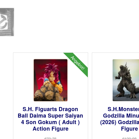
Angebot!
S.H. Figuarts Dragon
S.H.Monste
Ball Daima Super Saiyan
Godzilla Min
4 Son Gokum ( Adult )
(2026) Godzill
Action Figure
Figure
€73.75
€129.08