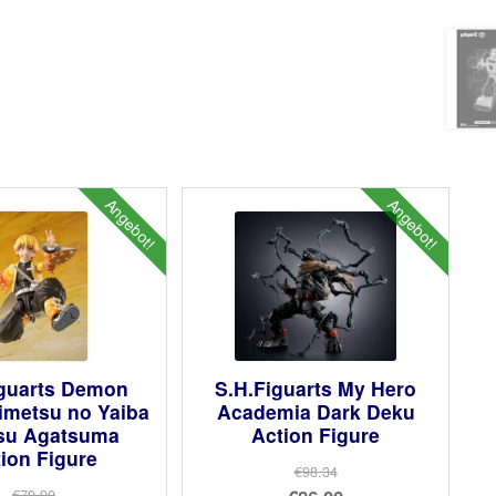
Angebot!
Angebot!
iguarts Demon
S.H.Figuarts My Hero
imetsu no Yaiba
Academia Dark Deku
tsu Agatsuma
Action Figure
ion Figure
€98.34
Ursprünglicher
€79.90