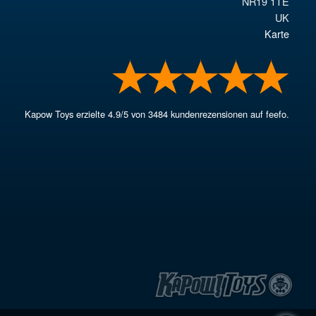
NR19 1TE
UK
Karte
Kapow Toys
erzielte
4.9
/
5
von
3484
kundenrezensionen auf feefo.