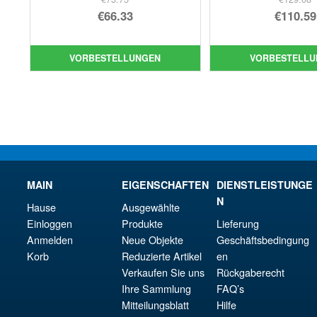
Ursprünglicher
Urs
€66.33
€110.59
Preis
Aktueller
Pre
Akt
war:
Preis
war
Pre
VORBESTELLUNGEN
VORBESTELLU
€73.75
ist:
€12
ist:
€66.33.
€11
MAIN
EIGENSCHAFTEN
DIENSTLEISTUNGE
N
Hause
Ausgewählte
Einloggen
Produkte
Lieferung
Anmelden
Neue Objekte
Geschäftsbedingung
Korb
Reduzierte Artikel
en
Verkaufen Sie uns
Rückgaberecht
Ihre Sammlung
FAQ’s
Mitteilungsblatt
Hilfe