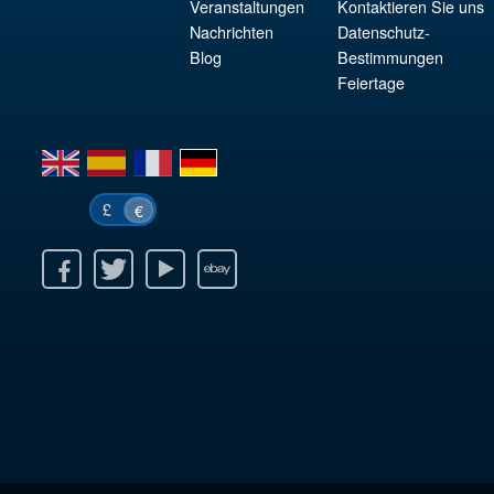
Veranstaltungen
Kontaktieren Sie uns
Nachrichten
Datenschutz-
Blog
Bestimmungen
Feiertage
en
es
fr
de
£
€
k
itter
Youtube
Ebay