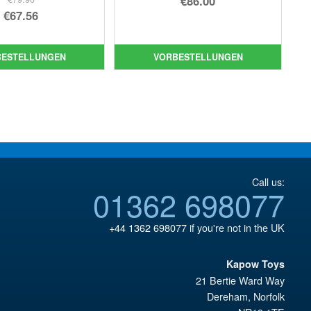
€86.00
Ursprünglicher
€67.56
Preis
Aktueller
Preis
Aktueller
war:
Preis
war:
Preis
€98.34
ist:
BESTELLUNGEN
VORBESTELLUNGEN
€79.90
ist:
€86.00.
€67.56.
Call us:
01362 698077
+44 1362 698077
if you're not in the UK
Kapow Toys
21 Bertie Ward Way
Dereham
,
Norfolk