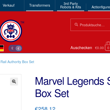
3rd Party
Verkauf
Transformers
Robots & Kits
Actionfigur
Suchen
Suche
nach:
Auschecken
€0.00
0
£
€
ail Authority Box Set
Marvel Legends 
Box Set
🔍
€258.12