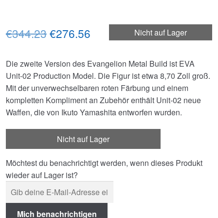
Ursprünglicher
Aktueller
€344.23
€276.56
Nicht auf Lager
Preis
Preis
Die zweite Version des Evangelion Metal Build ist EVA
war:
ist:
Unit-02 Production Model. Die Figur ist etwa 8,70 Zoll groß.
€344.23
€276.56.
Mit der unverwechselbaren roten Färbung und einem
kompletten Kompliment an Zubehör enthält Unit-02 neue
Waffen, die von Ikuto Yamashita entworfen wurden.
Nicht auf Lager
Möchtest du benachrichtigt werden, wenn dieses Produkt
wieder auf Lager ist?
Mich benachrichtigen