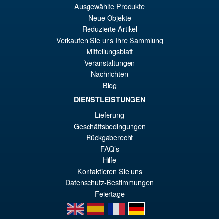
Ausgewählte Produkte
Le
€110.59
Neue Objekte
pr
Le
Reduzierte Artikel
PRÉ COMMANDE
ini
pr
Verkaufen Sie uns Ihre Sammlung
Mitteilungsblatt
éta
ac
Veranstaltungen
Promo !
S.H. MonsterArts Godzilla Vs
€1
es
Nachrichten
Evangelion Test Type 01 G
Awakening Action Figure
Blog
€1
DIENSTLEISTUNGEN
Lieferung
€159.82
Geschäftsbedingungen
Le
€147.47
Rückgaberecht
FAQ’s
pr
Le
PRÉ COMMANDE
Hilfe
ini
pr
Kontaktieren Sie uns
éta
ac
Datenschutz-Bestimmungen
Feiertage
€1
es
en
es
fr
de
€1