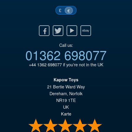
£
€
Facebook
Twitter
Youtube
Ebay
Call us:
01362 698077
+44 1362 698077
if you're not in the UK
Kapow Toys
21 Bertie Ward Way
Dereham
,
Norfolk
NR19 1TE
UK
Karte