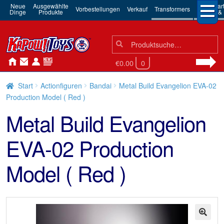
Neue
Ausgewählte
3rd Par
Vorbestellungen
Verkauf
Transformers
Dinge
Produkte
Robots & 
Suchen
Suche
nach:
€0.00
0
Start
Actionfiguren
Bandai
Metal Build Evangelion EVA-02
Production Model ( Red )
Metal Build Evangelion
EVA-02 Production
Model ( Red )