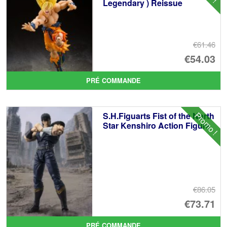
Legendary ) Reissue
€61.46
Le
€54.03
pr
Le
PRÉ COMMANDE
ini
pr
éta
ac
Promo !
S.H.Figuarts Fist of the North
€6
es
Star Kenshiro Action Figure
€5
€86.05
Le
€73.71
pr
Le
PRÉ COMMANDE