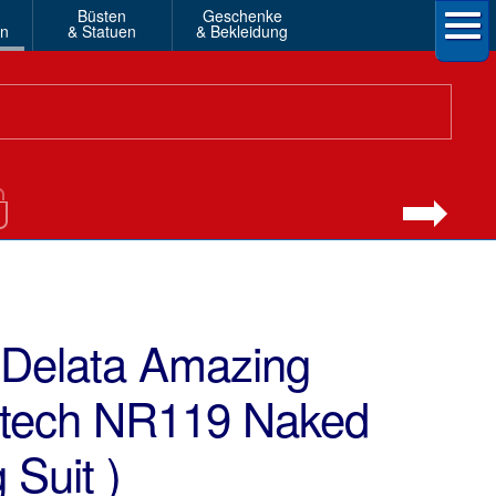
Büsten
Geschenke
en
& Statuen
& Bekleidung
 Delata Amazing
ltech NR119 Naked
 Suit )