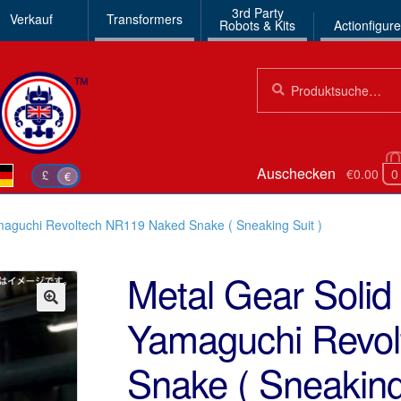
3rd Party
Verkauf
Transformers
Robots & Kits
Actionfigur
Suchen
Suche
nach:
Auschecken
€0.00
0
£
€
maguchi Revoltech NR119 Naked Snake ( Sneaking Suit )
Metal Gear Solid
Yamaguchi Revo
🔍
Snake ( Sneaking