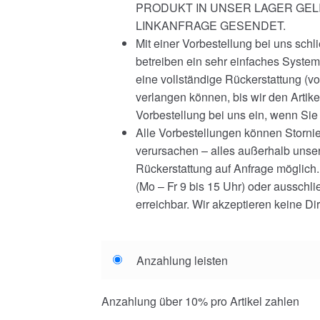
PRODUKT IN UNSER LAGER GEL
LINKANFRAGE GESENDET.
Mit einer Vorbestellung bei uns schl
betreiben ein sehr einfaches System,
eine vollständige Rückerstattung (v
verlangen können, bis wir den Artike
Vorbestellung bei uns ein, wenn Si
Alle Vorbestellungen können Storni
verursachen – alles außerhalb unsere
Rückerstattung auf Anfrage möglich.
(Mo – Fr 9 bis 15 Uhr) oder ausschl
erreichbar. Wir akzeptieren keine Di
Choose
Anzahlung leisten
your
payment
Anzahlung über
10%
pro Artikel zahlen
option