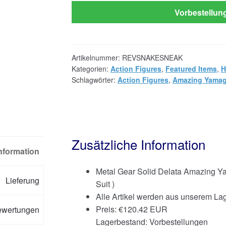
Vorbestellun
Artikelnummer:
REVSNAKESNEAK
Kategorien:
Action Figures
,
Featured Items
,
H
Schlagwörter:
Action Figures
,
Amazing Yamag
Zusätzliche Information
Information
Metal Gear Solid Delata Amazing 
Lieferung
Suit )
Alle Artikel werden aus unserem Lag
Preis:
€
120.42 EUR
ewertungen
Lagerbestand: Vorbestellungen