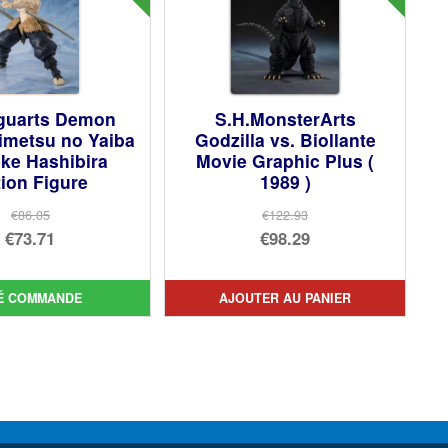
iguarts Demon
S.H.MonsterArts
imetsu no Yaiba
Godzilla vs. Biollante
ke Hashibira
Movie Graphic Plus (
ion Figure
1989 )
€86.05
€122.93
Le
Le
€73.71
€98.29
prix
Le
prix
Le
initial
prix
initial
prix
É COMMANDE
AJOUTER AU PANIER
était :
actuel
était :
actuel
€86.05.
est :
€122.93.
est :
€73.71.
€98.29.