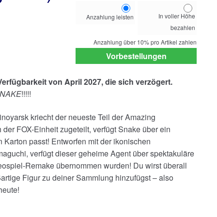
Choose
In voller Höhe
Anzahlung leisten
your
bezahlen
payment
option
Anzahlung über
10%
pro Artikel zahlen
Vorbestellungen
Verfügbarkeit von April 2027, die sich verzögert.
 SNAKE
!!!!!
oyarsk kriecht der neueste Teil der Amazing
der FOX-Einheit zugeteilt, verfügt Snake über ein
n Karton passt! Entworfen mit der ikonischen
aguchi, verfügt dieser geheime Agent über spektakuläre
ideospiel-Remake übernommen wurden! Du wirst überall
rtige Figur zu deiner Sammlung hinzufügst – also
heute!