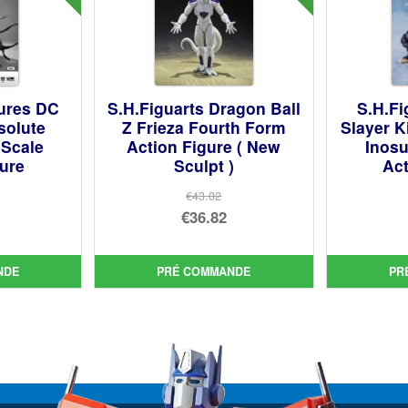
ures DC
S.H.Figuarts Dragon Ball
S.H.F
solute
Z Frieza Fourth Form
Slayer K
 Scale
Action Figure ( New
Inosu
gure
Sculpt )
Act
€43.02
Le
€36.82
prix
Le
ial
initial
prix
NDE
PRÉ COMMANDE
PR
t :
uel
était :
actuel
5.96.
:
€43.02.
est :
3.62.
€36.82.