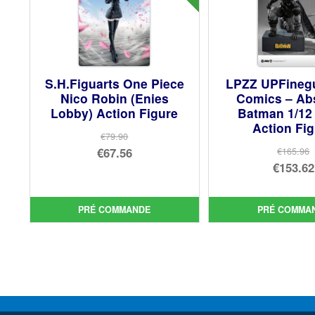
S.H.Figuarts One Piece
LPZZ UPFineg
Nico Robin (Enies
Comics – Ab
Lobby) Action Figure
Batman 1/12
Action Fi
€79.90
Le
€67.56
€165.96
Le
€153.62
prix
Le
prix
Le
initial
prix
init
prix
était :
actuel
PRÉ COMMANDE
PRÉ COMMA
étai
act
€79.90.
est :
€16
est 
€67.56.
€15