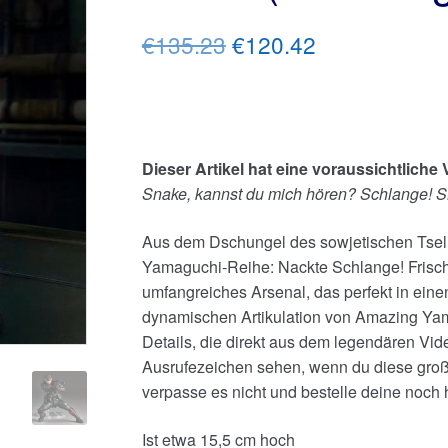
Ursprünglicher
Aktueller
€135.23
€120.42
Preis
Preis
war:
ist:
€135.23
€120.42.
Dieser Artikel hat eine voraussichtliche 
Snake, kannst du mich hören? Schlange!
Aus dem Dschungel des sowjetischen Tselin
Yamaguchi-Reihe: Nackte Schlange! Frisch 
umfangreiches Arsenal, das perfekt in eine
dynamischen Artikulation von Amazing Yam
Details, die direkt aus dem legendären V
Ausrufezeichen sehen, wenn du diese großa
verpasse es nicht und bestelle deine noch 
Ist etwa 15,5 cm hoch