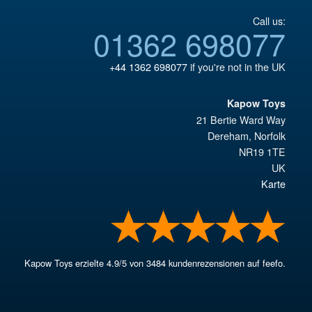
Call us:
01362 698077
+44 1362 698077
if you're not in the UK
Kapow Toys
21 Bertie Ward Way
Dereham
,
Norfolk
NR19 1TE
UK
Karte
Kapow Toys
erzielte
4.9
/
5
von
3484
kundenrezensionen auf feefo.