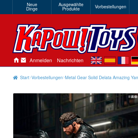
Neue
Ausgewählte
Vorbestellungen
Dinge
Produkte
en
es
fr
de
Anmelden
Nachrichten
Start
Vorbestellungen
Metal Gear Solid Delata Amazing Ya