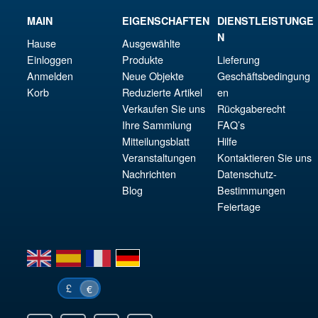
MAIN
EIGENSCHAFTEN
DIENSTLEISTUNGE
N
Hause
Ausgewählte
Einloggen
Produkte
Lieferung
Anmelden
Neue Objekte
Geschäftsbedingung
Korb
Reduzierte Artikel
en
Verkaufen Sie uns
Rückgaberecht
Ihre Sammlung
FAQ’s
Mitteilungsblatt
Hilfe
Veranstaltungen
Kontaktieren Sie uns
Nachrichten
Datenschutz-
Blog
Bestimmungen
Feiertage
en
es
fr
de
£
€