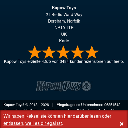
Kapow Toys
21 Bertie Ward Way
Dereham
,
Norfolk
NR19 1TE
UK
Karte
Kapow Toys
erzielte
4.9
/
5
von
3484
kundenrezensionen auf feefo.
Kapow Toys! © 2013 - 2026 | Eingetragenes Unternehmen
06851542
Kapow Toys Limited | Eingetragener Sitz DC Business Centre, 10
Wir haben Kekse!
sie können hier darüber lesen
oder
Charles Wood Rd, Rash's Green, Dereham, Norfolk NR19 1SX | VAT
+
GB 948221025
entlassen, weil es dir egal ist
.