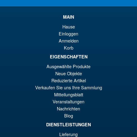
Pr
Ak
VORBESTELLUNGEN
wa
Pr
MAIN
€1
ist
Angebot!
S.H. Figuarts Dragon Ball Z
Hause
€9
Frieza First Form and Pod
Einloggen
Reissue ( 2026 )
Anmelden
Korb
EIGENSCHAFTEN
€86.05
Ausgewählte Produkte
Ur
€79.85
Neue Objekte
Pr
Ak
Reduzierte Artikel
VORBESTELLUNGEN
Verkaufen Sie uns Ihre Sammlung
wa
Pr
Mitteilungsblatt
€8
ist
Veranstaltungen
Angebot!
S.H.Figuarts Isao Shinomiya
€7
Nachrichten
Kaiju No.8 Action Figure
Blog
DIENSTLEISTUNGEN
Lieferung