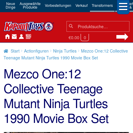
Neue
Ausgewählte
3rd Par
Vorbestellungen
Verkauf
Transformers
Dinge
Produkte
Robots & 
Suchen
Suche
nach:
€0.00
0
Start
Actionfiguren
Ninja Turtles
Mezco One:12 Collective
Teenage Mutant Ninja Turtles 1990 Movie Box Set
Mezco One:12
Collective Teenage
Mutant Ninja Turtles
1990 Movie Box Set