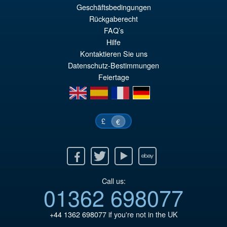
€110.64
Geschäftsbedingungen
Ur
€98.29
Rückgaberecht
FAQ’s
Pr
Ak
Hilfe
IN DEN WARENKORB
wa
Pr
Kontaktieren Sie uns
Datenschutz-Bestimmungen
€1
ist
Feiertage
€9
en
es
fr
de
£
€
Facebook
Twitter
Youtube
Ebay
Call us:
01362 698077
+44 1362 698077
if you're not in the UK