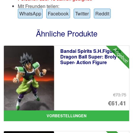
Mit Freunden teilen:
WhatsApp
Facebook
Twitter
Reddit
Ähnliche Produkte
Angebot!
Bandai Spirits S.H.Figuarts
Dragon Ball Super: Broly -
Super- Action Figure
€73.75
Ur
€61.41
Pr
Ak
VORBESTELLUNGEN
wa
Pr
€7
ist