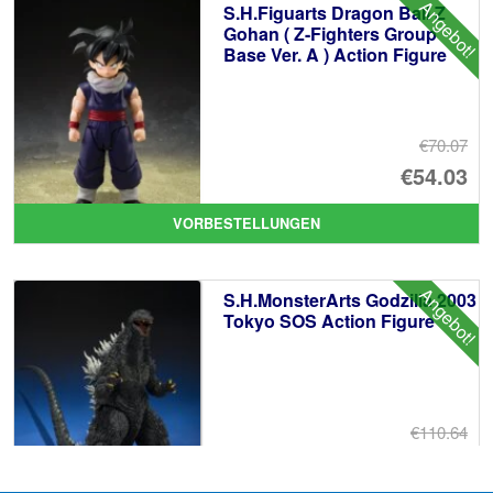
Angebot!
S.H.Figuarts Dragon Ball Z
€6
Gohan ( Z-Fighters Group
Base Ver. A ) Action Figure
€70.07
Ur
€54.03
Pr
Ak
VORBESTELLUNGEN
wa
Pr
€7
ist
Angebot!
S.H.MonsterArts Godzilla 2003
€5
Tokyo SOS Action Figure
€110.64
Ur
€92.15