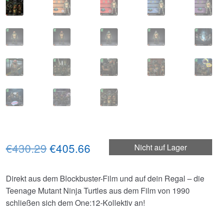
Ursprünglicher
Aktueller
€430.29
€405.66
Nicht auf Lager
Preis
Preis
Direkt aus dem Blockbuster-Film und auf dein Regal – die
war:
ist:
Teenage Mutant Ninja Turtles aus dem Film von 1990
€430.29
€405.66.
schließen sich dem One:12-Kollektiv an!