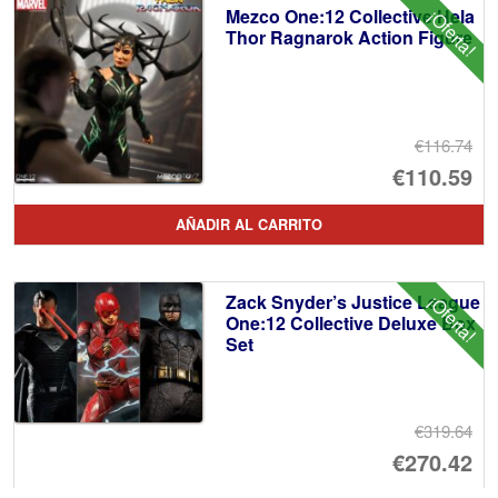
Mezco One:12 Collective Hela
¡Oferta!
€2
es
Thor Ragnarok Action Figure
€1
€116.74
El
€110.59
pr
El
AÑADIR AL CARRITO
or
pr
er
ac
Zack Snyder’s Justice League
¡Oferta!
€1
es
One:12 Collective Deluxe Box
Set
€1
€319.64
El
€270.42
pr
El