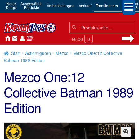
Neue
Ausgewählte
3rd Par
Vorbestellungen
Verkauf
Transformers
Dinge
Produkte
Robots & 
Suchen
Suche
nach:
€0.00
0
Start
Actionfiguren
Mezco
Mezco One:12 Collective
Batman 1989 Edition
Mezco One:12
Collective Batman 1989
Edition