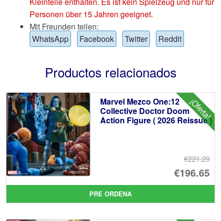
Kleinteile enthalten. Es ist kein Spielzeug und nur für
Personen über 15 Jahren geeignet.
Mit Freunden teilen:
WhatsApp
Facebook
Twitter
Reddit
Productos relacionados
Marvel Mezco One:12
¡Oferta!
Collective Doctor Doom
Action Figure ( 2026 Reissue )
€221.29
El
€196.65
pr
El
PRE ORDENA
or
pr
er
ac