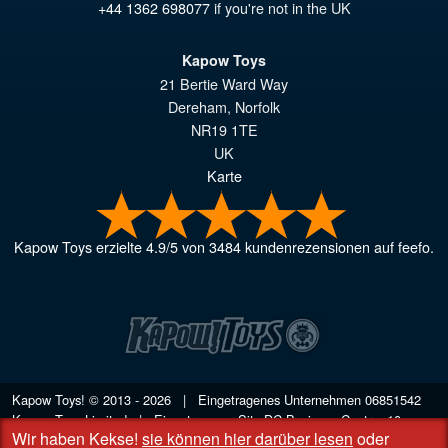
+44 1362 698077
if you're not in the UK
Kapow Toys
21 Bertie Ward Way
Dereham
,
Norfolk
NR19 1TE
UK
Karte
Kapow Toys
erzielte
4.9
/
5
von
3484
kundenrezensionen auf feefo.
Kapow Toys! © 2013 - 2026 | Eingetragenes Unternehmen
06851542
Kapow Toys Limited | Eingetragener Sitz DC Business Centre, 10
Wir haben Kekse!
sie können hier darüber lesen
oder
Charles Wood Rd, Rash's Green, Dereham, Norfolk NR19 1SX | VAT