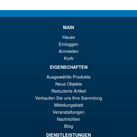
AÑADIR AL CARRITO
or
pr
er
ac
Mezco One:12 Collective
MAIN
€3
es
Conan 1982 (Pit Fighter
Edition) Action Figure
Hause
€2
Einloggen
Anmelden
Korb
EIGENSCHAFTEN
€129.03
Ausgewählte Produkte
PRE ORDENA
Neue Objekte
Reduzierte Artikel
Verkaufen Sie uns Ihre Sammlung
Mezco One:12 Collective
Mitteilungsblatt
Spider-Man 2099 Action
Veranstaltungen
Figure
Nachrichten
Blog
DIENSTLEISTUNGEN