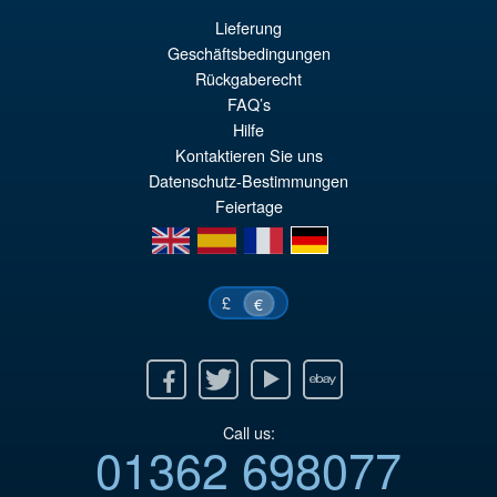
Lieferung
€129.03
Geschäftsbedingungen
Rückgaberecht
PRE ORDENA
FAQ’s
Hilfe
Kontaktieren Sie uns
Datenschutz-Bestimmungen
Feiertage
en
es
fr
de
£
€
Facebook
Twitter
Youtube
Ebay
Call us:
01362 698077