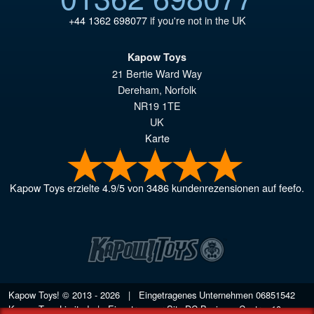
+44 1362 698077
if you're not in the UK
Kapow Toys
21 Bertie Ward Way
Dereham
,
Norfolk
NR19 1TE
UK
Karte
Kapow Toys
erzielte
4.9
/
5
von
3486
kundenrezensionen auf feefo.
Kapow Toys! © 2013 - 2026 | Eingetragenes Unternehmen
06851542
Kapow Toys Limited | Eingetragener Sitz DC Business Centre, 10