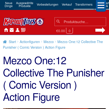
Neue
Ausgewählte
3rd Par
Vorbestellungen
Verkauf
Transformers
Dinge
Produkte
Robots & 
Suchen
Suche
nach:
€0.00
0
Start
Actionfiguren
Mezco
Mezco One:12 Collective The
Punisher ( Comic Version ) Action Figure
Mezco One:12
Collective The Punisher
( Comic Version )
Action Figure