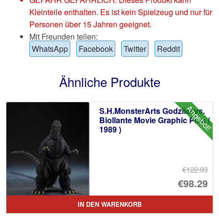
Kleinteile enthalten. Es ist kein Spielzeug und nur für
Personen über 15 Jahren geeignet.
Mit Freunden teilen:
WhatsApp
Facebook
Twitter
Reddit
Ähnliche Produkte
Angebot!
S.H.MonsterArts Godzilla vs.
Biollante Movie Graphic Plus (
1989 )
€122.93
Ur
€98.29
Pr
Ak
IN DEN WARENKORB
wa
Pr