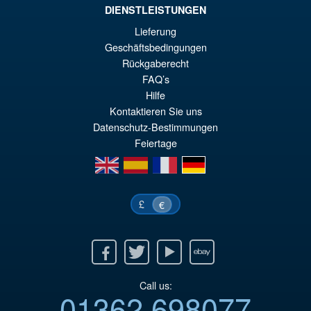
DIENSTLEISTUNGEN
Lieferung
€172.11
Geschäftsbedingungen
Ur
€153.62
Rückgaberecht
Pr
Ak
FAQ’s
VORBESTELLUNGEN
wa
Pr
Hilfe
Kontaktieren Sie uns
€1
ist
Datenschutz-Bestimmungen
€1
Feiertage
en
es
fr
de
£
€
Facebook
Twitter
Youtube
Ebay
Call us:
01362 698077