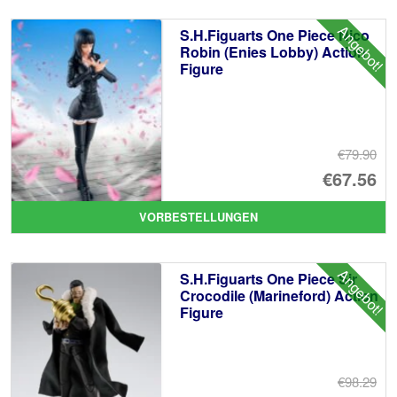
€1
ist
Angebot!
S.H.Figuarts One Piece Nico
€9
Robin (Enies Lobby) Action
Figure
€79.90
Ur
€67.56
Pr
Ak
VORBESTELLUNGEN
wa
Pr
€7
ist
Angebot!
S.H.Figuarts One Piece Sir
€6
Crocodile (Marineford) Action
Figure
€98.29