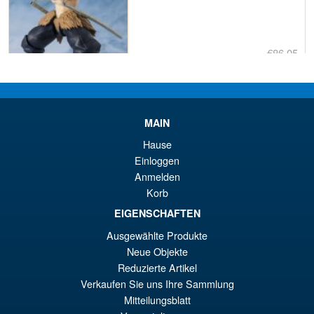
€86.05
Le
€73.71
pr
Le
PRÉ COMMANDE
ini
pr
MAIN
éta
ac
Hause
Promo !
S.H. Figuarts Portgas D. Ace (
€8
es
Einloggen
Marineford ) One Piece Action
Anmelden
Figure
€7
Korb
EIGENSCHAFTEN
€86.05
Ausgewählte Produkte
Le
€72.48
Neue Objekte
Reduzierte Artikel
pr
Le
Verkaufen Sie uns Ihre Sammlung
PRÉ COMMANDE
ini
pr
Mitteilungsblatt