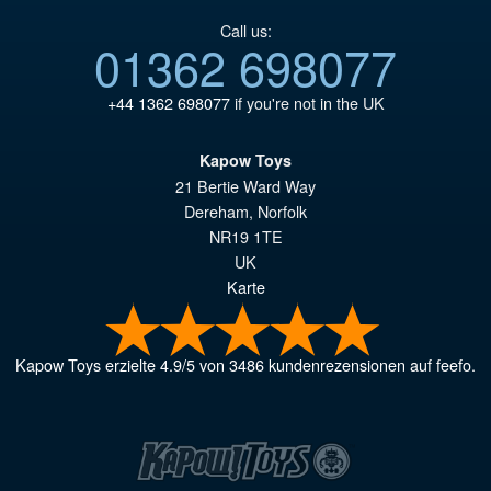
Call us:
01362 698077
+44 1362 698077
if you're not in the UK
Kapow Toys
21 Bertie Ward Way
Dereham
,
Norfolk
NR19 1TE
UK
Karte
Kapow Toys
erzielte
4.9
/
5
von
3486
kundenrezensionen auf feefo.