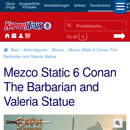
Neue
Ausgewählte
3rd Par
Vorbestellungen
Verkauf
Transformers
Dinge
Produkte
Robots & 
Suchen
Suche
nach:
€0.00
0
Start
Actionfiguren
Mezco
Mezco Static 6 Conan The
Barbarian and Valeria Statue
Mezco Static 6 Conan
The Barbarian and
Valeria Statue