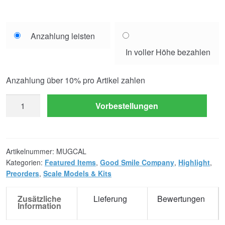
Choose
Anzahlung leisten
your
In voller Höhe bezahlen
payment
option
Anzahlung über
10%
pro Artikel zahlen
MODEROID
Vorbestellungen
Mugen
Caliber
Special
Armored
Artikelnummer:
MUGCAL
Kategorien:
Featured Items
,
Good Smile Company
,
Highlight
,
Battalion
Preorders
,
Scale Models & Kits
Dorvack
Model
Zusätzliche
Lieferung
Bewertungen
Kit
Information
Menge