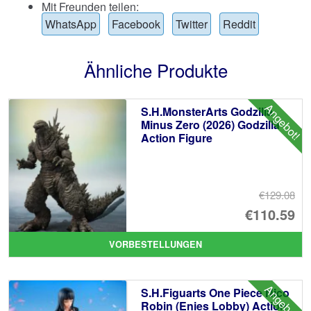
Mit Freunden teilen:
WhatsApp
Facebook
Twitter
Reddit
Ähnliche Produkte
Angebot!
S.H.MonsterArts Godzilla
Minus Zero (2026) Godzilla
Action Figure
€129.08
Ur
€110.59
Pr
Ak
VORBESTELLUNGEN
wa
Pr
€1
ist
Angebot!
S.H.Figuarts One Piece Nico
€1
Robin (Enies Lobby) Action