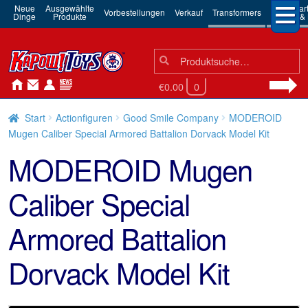
Neue
Ausgewählte
3rd Par
Vorbestellungen
Verkauf
Transformers
Dinge
Produkte
Robots & 
Suchen
Suche
nach:
€0.00
0
Start
Actionfiguren
Good Smile Company
MODEROID
Mugen Caliber Special Armored Battalion Dorvack Model Kit
MODEROID Mugen
Caliber Special
Armored Battalion
Dorvack Model Kit