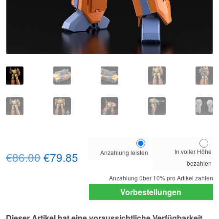
Choose
In voller Höhe
Anzahlung leisten
Ursprünglicher
Aktueller
your
€86.00
€79.85
bezahlen
payment
Preis
Preis
option
Anzahlung über
10%
pro Artikel zahlen
war:
ist:
Vorbestellungen
€86.00
€79.85.
Dieser Artikel hat eine voraussichtliche Verfügbarkeit