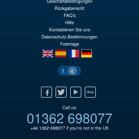
Geschäftsbedingungen
Ur
€67.56
Rückgaberecht
Pr
Ak
FAQ’s
VORBESTELLUNGEN
Hilfe
wa
Pr
Kontaktieren Sie uns
€8
ist
Datenschutz-Bestimmungen
€6
Feiertage
en
es
fr
de
£
€
Facebook
Twitter
Youtube
Ebay
Call us:
01362 698077
+44 1362 698077
if you're not in the UK