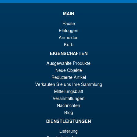
wa
Pr
€7
ist
MAIN
Angebot!
S.H.Figuarts Fist of the North
€6
Hause
Star Kenshiro Action Figure
Einloggen
Anmelden
Korb
EIGENSCHAFTEN
€86.05
Ur
€73.71
Ausgewählte Produkte
Neue Objekte
Pr
Ak
VORBESTELLUNGEN
Reduzierte Artikel
wa
Pr
Verkaufen Sie uns Ihre Sammlung
€8
ist
Mitteilungsblatt
Angebot!
Bandai S.H.Figuarts Jujutsu
Veranstaltungen
€7
Kaisen Choso Action Figure
Nachrichten
Blog
DIENSTLEISTUNGEN
Lieferung
€86.05