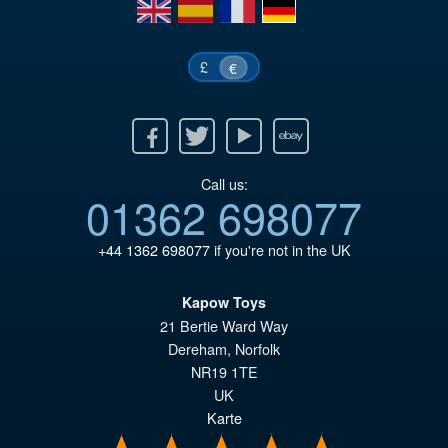
en
es
fr
de
€8
es
€7
£
€
Facebook
Twitter
Youtube
Ebay
Call us:
01362 698077
+44 1362 698077
if you're not in the UK
Kapow Toys
21 Bertie Ward Way
Dereham
,
Norfolk
NR19 1TE
UK
Karte