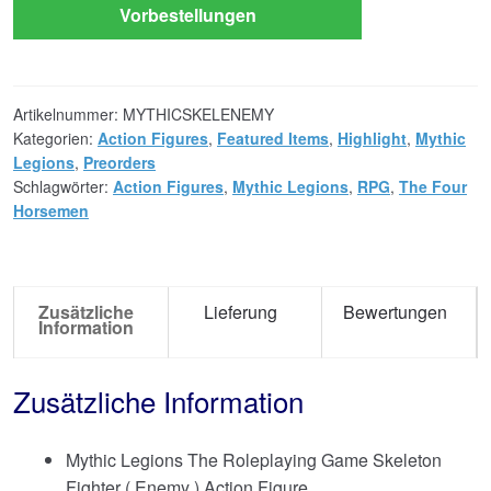
Vorbestellungen
Artikelnummer:
MYTHICSKELENEMY
Kategorien:
Action Figures
,
Featured Items
,
Highlight
,
Mythic
Legions
,
Preorders
Schlagwörter:
Action Figures
,
Mythic Legions
,
RPG
,
The Four
Horsemen
Zusätzliche
Lieferung
Bewertungen
Information
Zusätzliche Information
Mythic Legions The Roleplaying Game Skeleton
Fighter ( Enemy ) Action Figure