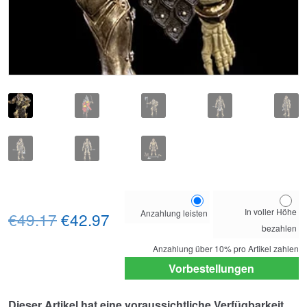
Choose
In voller Höhe
Anzahlung leisten
Ursprünglicher
Aktueller
your
€49.17
€42.97
bezahlen
payment
Preis
Preis
option
Anzahlung über
10%
pro Artikel zahlen
war:
ist:
Vorbestellungen
€49.17
€42.97.
Dieser Artikel hat eine voraussichtliche Verfügbarkeit