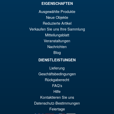
EIGENSCHAFTEN
Ausgewählte Produkte
€73.75
Neue Objekte
El
€66.33
Reduzierte Artikel
pr
El
Verkaufen Sie uns Ihre Sammlung
PRE ORDENA
or
pr
Mitteilungsblatt
Veranstaltungen
er
ac
Nachrichten
S.H.Figuarts Demon Slayer
¡Oferta!
€7
es
Kimetsu no Yaiba Inosuke
Blog
Hashibira Action Figure
€6
DIENSTLEISTUNGEN
Lieferung
Geschäftsbedingungen
€86.05
Rückgaberecht
El
€73.71
FAQ’s
pr
El
Hilfe
PRE ORDENA
Kontaktieren Sie uns
or
pr
Datenschutz-Bestimmungen
er
ac
Feiertage