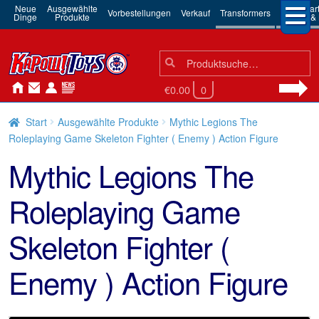
Neue
Ausgewählte
3rd Par
Vorbestellungen
Verkauf
Transformers
Dinge
Produkte
Robots & 
Suchen
Suche
nach:
€0.00
0
Start
Ausgewählte Produkte
Mythic Legions The
Roleplaying Game Skeleton Fighter ( Enemy ) Action Figure
Mythic Legions The
Roleplaying Game
Skeleton Fighter (
Enemy ) Action Figure