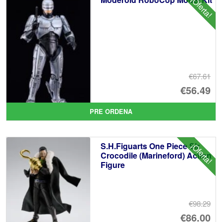
¡Oferta!
€67.61
El
€56.49
pr
El
PRE ORDENA
or
pr
er
ac
S.H.Figuarts One Piece Sir
¡Oferta!
€6
es
Crocodile (Marineford) Action
Figure
€5
€98.29
El
€86.00