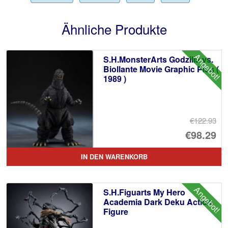
Ähnliche Produkte
Angebot!
S.H.MonsterArts Godzilla vs.
Biollante Movie Graphic Plus (
1989 )
€122.93
Ur
€98.29
Pr
Ak
IN DEN WARENKORB
wa
Pr
€1
ist
Angebot!
S.H.Figuarts My Hero
€9
Academia Dark Deku Action
Figure