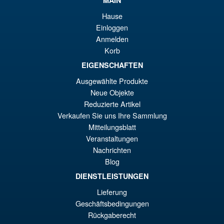
Angebot!
S.H.Figuarts Demon Slayer
€6
Hause
Kimetsu no Yaiba Zenitsu
Agatsuma Action Figure
Einloggen
Anmelden
Korb
€79.90
EIGENSCHAFTEN
Ur
€67.56
Ausgewählte Produkte
Neue Objekte
Pr
Ak
VORBESTELLUNGEN
Reduzierte Artikel
wa
Pr
Verkaufen Sie uns Ihre Sammlung
€7
ist
Mitteilungsblatt
Angebot!
S.H.Figuarts Fist of the North
Veranstaltungen
€6
Star Kenshiro Action Figure
Nachrichten
Blog
DIENSTLEISTUNGEN
Lieferung
€86.05
Geschäftsbedingungen
Ur
€73.71
Rückgaberecht
Pr
Ak