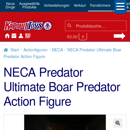
Neue
Ausgewählte
3rd Par
Vorbestellungen
Verkauf
Transformers
Dinge
Produkte
Robots & 
Suchen
Suche
nach:
€0.00
0
Start
Actionfiguren
NECA
NECA Predator Ultimate Boar
Predator Action Figure
NECA Predator
Ultimate Boar Predator
Action Figure