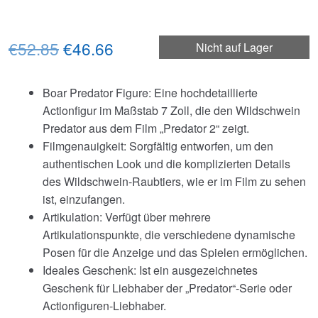
Ursprünglicher
Aktueller
€52.85
€46.66
Nicht auf Lager
Preis
Preis
Boar Predator Figure: Eine hochdetaillierte
war:
ist:
Actionfigur im Maßstab 7 Zoll, die den Wildschwein
€52.85
€46.66.
Predator aus dem Film „Predator 2“ zeigt.
Filmgenauigkeit: Sorgfältig entworfen, um den
authentischen Look und die komplizierten Details
des Wildschwein-Raubtiers, wie er im Film zu sehen
ist, einzufangen.
Artikulation: Verfügt über mehrere
Artikulationspunkte, die verschiedene dynamische
Posen für die Anzeige und das Spielen ermöglichen.
Ideales Geschenk: Ist ein ausgezeichnetes
Geschenk für Liebhaber der „Predator“-Serie oder
Actionfiguren-Liebhaber.