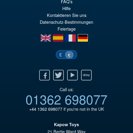
FAQ’s
VORBESTELLUNGEN
wa
Pr
Hilfe
Kontaktieren Sie uns
€8
ist
Datenschutz-Bestimmungen
€7
Feiertage
en
es
fr
de
£
€
Facebook
Twitter
Youtube
Ebay
Call us:
01362 698077
+44 1362 698077
if you're not in the UK
Kapow Toys
21 Bertie Ward Way