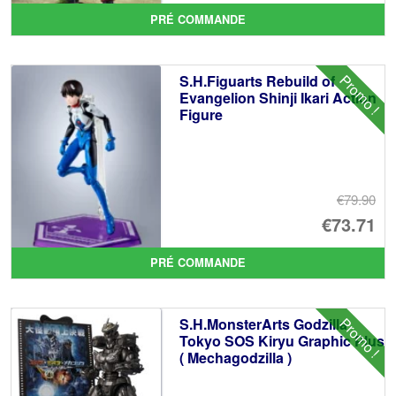
pr
Le
PRÉ COMMANDE
ini
pr
éta
ac
Promo !
S.H.Figuarts Rebuild of
€8
es
Evangelion Shinji Ikari Action
Figure
€7
€79.90
Le
€73.71
pr
Le
PRÉ COMMANDE
ini
pr
éta
ac
Promo !
S.H.MonsterArts Godzilla
€7
es
Tokyo SOS Kiryu Graphic Plus
( Mechagodzilla )
€7