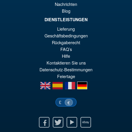
Biollante Movie Graphic Plus (
Nachrichten
1989 )
€6
Blog
DIENSTLEISTUNGEN
Lieferung
€122.93
Geschäftsbedingungen
Le
€98.29
Rückgaberecht
pr
Le
FAQ’s
AJOUTER AU PANIER
ini
pr
Hilfe
Kontaktieren Sie uns
éta
ac
Datenschutz-Bestimmungen
€1
es
Feiertage
€9
en
es
fr
de
£
€
Facebook
Twitter
Youtube
Ebay