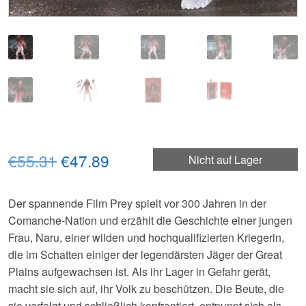
Ursprünglicher
Aktueller
€55.31
€47.89
Nicht auf Lager
Preis
Preis
Der spannende Film Prey spielt vor 300 Jahren in der
war:
ist:
Comanche-Nation und erzählt die Geschichte einer jungen
€55.31
€47.89.
Frau, Naru, einer wilden und hochqualifizierten Kriegerin,
die im Schatten einiger der legendärsten Jäger der Great
Plains aufgewachsen ist. Als ihr Lager in Gefahr gerät,
macht sie sich auf, ihr Volk zu beschützen. Die Beute, die
sie verfolgt und schließlich konfrontiert, entpuppt sich als