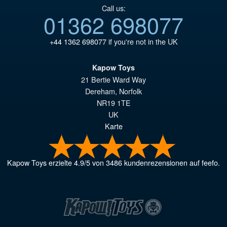
Call us:
01362 698077
+44 1362 698077
if you're not in the UK
Kapow Toys
21 Bertie Ward Way
Dereham
,
Norfolk
NR19 1TE
UK
Karte
Kapow Toys
erzielte
4.9
/
5
von
3486
kundenrezensionen auf feefo.