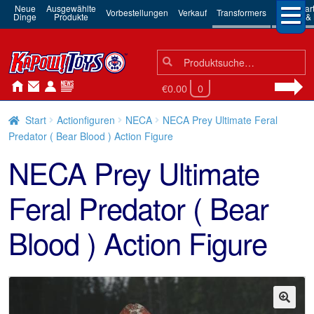
Neue
Ausgewählte
3rd Par
Vorbestellungen
Verkauf
Transformers
Dinge
Produkte
Robots & 
Suchen
Suche
nach:
€0.00
0
Start
Actionfiguren
NECA
NECA Prey Ultimate Feral
Predator ( Bear Blood ) Action Figure
NECA Prey Ultimate
Feral Predator ( Bear
Blood ) Action Figure