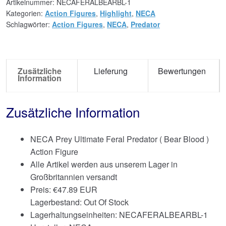
Artikelnummer:
NECAFERALBEARBL-1
Kategorien:
Action Figures
,
Highlight
,
NECA
Schlagwörter:
Action Figures
,
NECA
,
Predator
Zusätzliche
Lieferung
Bewertungen
Information
Zusätzliche Information
NECA Prey Ultimate Feral Predator ( Bear Blood )
Action Figure
Alle Artikel werden aus unserem Lager in
Großbritannien versandt
Preis:
€
47.89 EUR
Lagerbestand: Out Of Stock
Lagerhaltungseinheiten: NECAFERALBEARBL-1