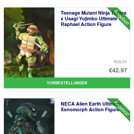
€7
ist
Angebot!
Teenage Mutant Ninja Turtles
€7
x Usagi Yojimbo Ultimate
Raphael Action Figure
€55.31
Ur
€42.97
Pr
Ak
VORBESTELLUNGEN
wa
Pr
€5
ist
Angebot!
NECA Alien Earth Ultimate
€4
Xenomorph Action Figure