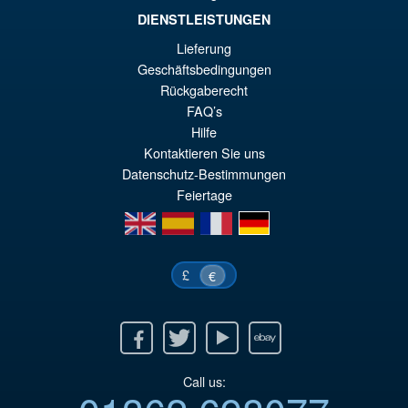
Angebot!
NECA DuckTales Ultimate
€4
DIENSTLEISTUNGEN
Huey, Dewey and Louie Action
Figures
Lieferung
Geschäftsbedingungen
Rückgaberecht
FAQ’s
€55.31
Hilfe
Ur
€45.43
Kontaktieren Sie uns
Pr
Ak
Datenschutz-Bestimmungen
VORBESTELLUNGEN
Feiertage
wa
Pr
en
es
fr
de
€5
ist
€4
£
€
Facebook
Twitter
Youtube
Ebay
Call us: