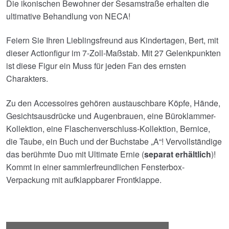
€55.31
€45.43.
Die ikonischen Bewohner der Sesamstraße erhalten die
ultimative Behandlung von NECA!
Feiern Sie Ihren Lieblingsfreund aus Kindertagen, Bert, mit
dieser Actionfigur im 7-Zoll-Maßstab. Mit 27 Gelenkpunkten
ist diese Figur ein Muss für jeden Fan des ernsten
Charakters.
Zu den Accessoires gehören austauschbare Köpfe, Hände,
Gesichtsausdrücke und Augenbrauen, eine Büroklammer-
Kollektion, eine Flaschenverschluss-Kollektion, Bernice,
die Taube, ein Buch und der Buchstabe „A“! Vervollständige
das berühmte Duo mit Ultimate Ernie (
separat erhältlich
)!
Kommt in einer sammlerfreundlichen Fensterbox-
Verpackung mit aufklappbarer Frontklappe.