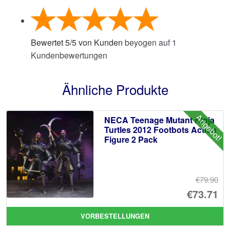
Bewertet
5
/
5
von Kunden
beyogen auf
1
Kundenbewertungen
Ähnliche Produkte
Angebot!
NECA Teenage Mutant Ninja
Turtles 2012 Footbots Action
Figure 2 Pack
€79.90
Ur
€73.71
Pr
Ak
VORBESTELLUNGEN
wa
Pr