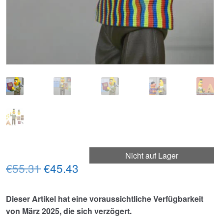
Nicht auf Lager
Ursprünglicher
Aktueller
€55.31
€45.43
Preis
Preis
Dieser Artikel hat eine voraussichtliche Verfügbarkeit
war:
ist:
von März 2025, die sich verzögert.