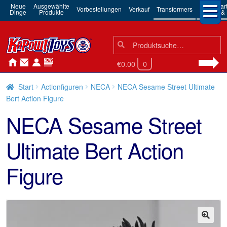
Neue
Ausgewählte
3rd Par
Vorbestellungen
Verkauf
Transformers
Dinge
Produkte
Robots & 
Suchen
Suche
nach:
€0.00
0
Start
Actionfiguren
NECA
NECA Sesame Street Ultimate
Bert Action Figure
NECA Sesame Street
Ultimate Bert Action
Figure