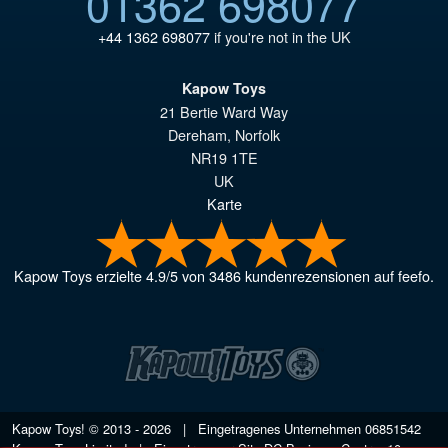
01362 698077
+44 1362 698077
if you're not in the UK
Kapow Toys
21 Bertie Ward Way
Dereham
,
Norfolk
NR19 1TE
UK
Karte
Kapow Toys
erzielte
4.9
/
5
von
3486
kundenrezensionen auf feefo.
Kapow Toys! © 2013 - 2026 | Eingetragenes Unternehmen
06851542