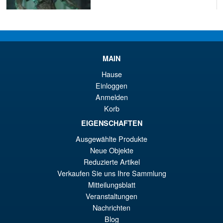
€55.31
Ur
€47.89
Pr
Ak
MAIN
VORBESTELLUNGEN
wa
Pr
Hause
Einloggen
€5
ist
Anmelden
Angebot!
NECA Teenage Mutant Ninja
€4
Korb
Turtles 2012 Ultimate Tiger
Claw Action Figure
EIGENSCHAFTEN
Ausgewählte Produkte
Neue Objekte
€55.31
Reduzierte Artikel
Ur
€45.43
Verkaufen Sie uns Ihre Sammlung
Mitteilungsblatt
Pr
Ak
VORBESTELLUNGEN
Veranstaltungen
wa
Pr
Nachrichten
€5
ist
Blog