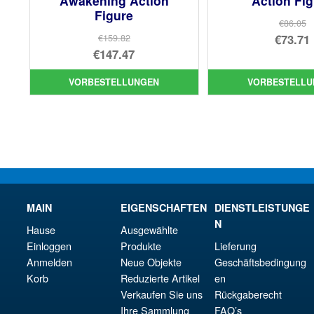
Awakening Action
Action Fi
Figure
€86.05
Urs
€73.71
€159.82
Ursprünglicher
€147.47
Pre
Akt
Preis
Aktueller
war
Pre
VORBESTELLUNGEN
VORBESTELLU
war:
Preis
€86
ist:
€159.82
ist:
€73.
€147.47.
MAIN
EIGENSCHAFTEN
DIENSTLEISTUNGE
N
Hause
Ausgewählte
Einloggen
Produkte
Lieferung
Anmelden
Neue Objekte
Geschäftsbedingung
Korb
Reduzierte Artikel
en
Verkaufen Sie uns
Rückgaberecht
Ihre Sammlung
FAQ’s