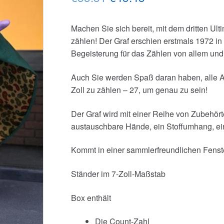
Preis
Preis
Machen Sie sich bereit, mit dem dritten U
war:
ist:
zählen! Der Graf erschien erstmals 1972 in
€55.31
€45.43.
Begeisterung für das Zählen von allem und
Auch Sie werden Spaß daran haben, alle Ar
Zoll zu zählen – 27, um genau zu sein!
Der Graf wird mit einer Reihe von Zubehörtei
austauschbare Hände, ein Stoffumhang, ei
Kommt in einer sammlerfreundlichen Fenst
Ständer im 7-Zoll-Maßstab
Box enthält
Die Count-Zahl