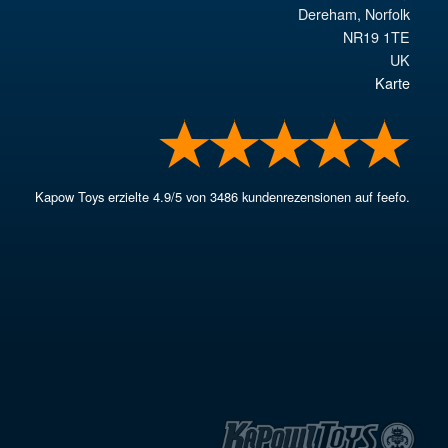
Dereham
,
Norfolk
NR19 1TE
UK
Karte
Kapow Toys
erzielte
4.9
/
5
von
3486
kundenrezensionen auf feefo.