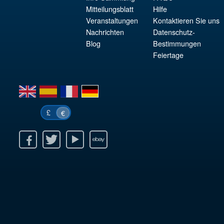
Mitteilungsblatt
Hilfe
Veranstaltungen
Kontaktieren Sie uns
Nachrichten
Datenschutz-
Blog
Bestimmungen
Feiertage
en
es
fr
de
£
€
k
itter
Youtube
Ebay