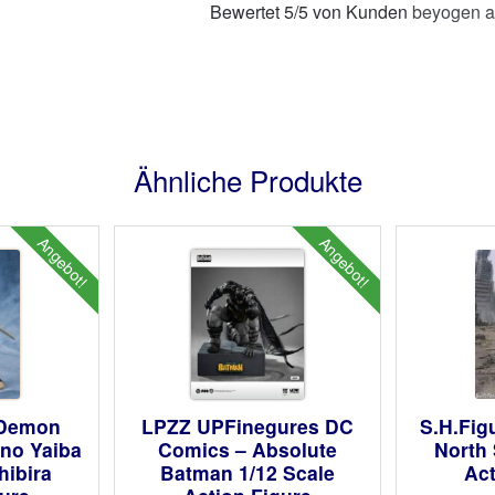
Bewertet
5
/
5
von Kunden
beyogen a
Ähnliche Produkte
Angebot!
Angebot!
 Demon
LPZZ UPFinegures DC
S.H.Figu
 no Yaiba
Comics – Absolute
North 
hibira
Batman 1/12 Scale
Act