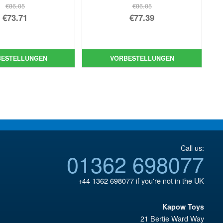
€86.05
€86.05
Ursprünglicher
Ursprünglicher
€73.71
€77.39
Preis
Aktueller
Preis
Aktueller
war:
Preis
war:
Preis
€86.05
ist:
€86.05
ist:
BESTELLUNGEN
VORBESTELLUNGEN
€73.71.
€77.39.
Call us:
01362 698077
+44 1362 698077
if you're not in the UK
Kapow Toys
21 Bertie Ward Way