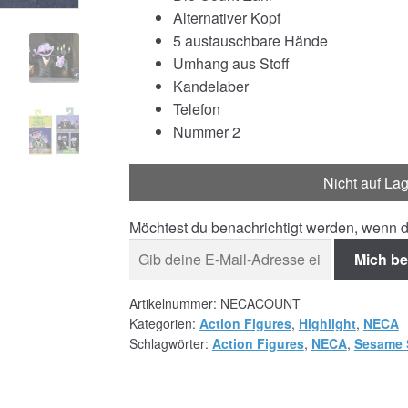
Alternativer Kopf
5 austauschbare Hände
Umhang aus Stoff
Kandelaber
Telefon
Nummer 2
Nicht auf La
Möchtest du benachrichtigt werden, wenn d
Mich be
Artikelnummer:
NECACOUNT
Kategorien:
Action Figures
,
Highlight
,
NECA
Schlagwörter:
Action Figures
,
NECA
,
Sesame 