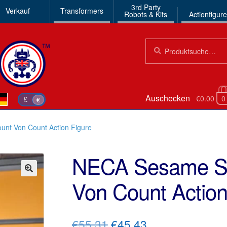
3rd Party
Verkauf
Transformers
Robots & Kits
Actionfigur
Suchen
Suche
nach:
Auschecken
€0.00
0
£
€
unt Von Count Action Figure
NECA Sesame Str
Von Count Action
🔍
Ursprünglicher
Aktueller
€55.31
€45.43