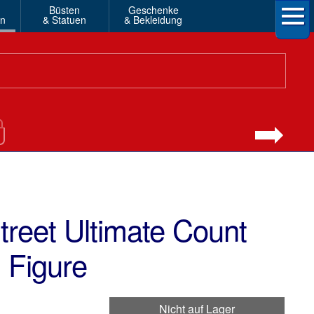
Büsten
Geschenke
en
& Statuen
& Bekleidung
eet Ultimate Count
 Figure
Nicht auf Lager