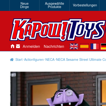
Neue
Ausgewählte
Vorbestellungen
Dinge
Produkte
en
es
fr
de
Anmelden
Nachrichten
Start
Actionfiguren
NECA
NECA Sesame Street Ultimate Co