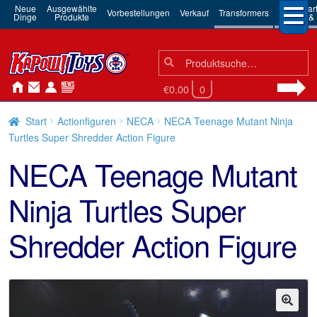
Neue
Ausgewählte
3rd Par
Vorbestellungen
Verkauf
Transformers
Dinge
Produkte
Robots & 
Suchen
Suche
nach:
€0.00
0
Start
Actionfiguren
NECA
NECA Teenage Mutant Ninja
Turtles Super Shredder Action Figure
NECA Teenage Mutant
Ninja Turtles Super
Shredder Action Figure