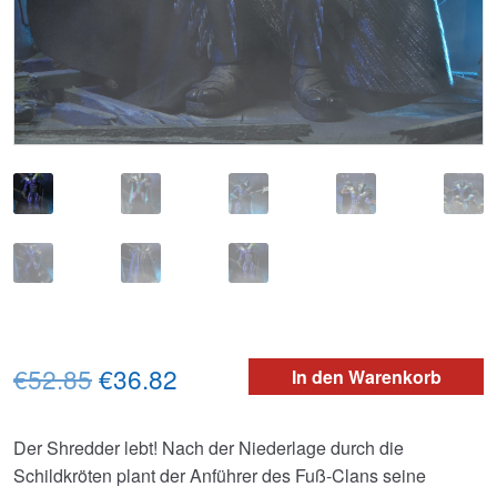
Ursprünglicher
Aktueller
€52.85
€36.82
In den Warenkorb
Preis
Preis
Der Shredder lebt! Nach der Niederlage durch die
war:
ist:
Schildkröten plant der Anführer des Fuß-Clans seine
€52.85
€36.82.