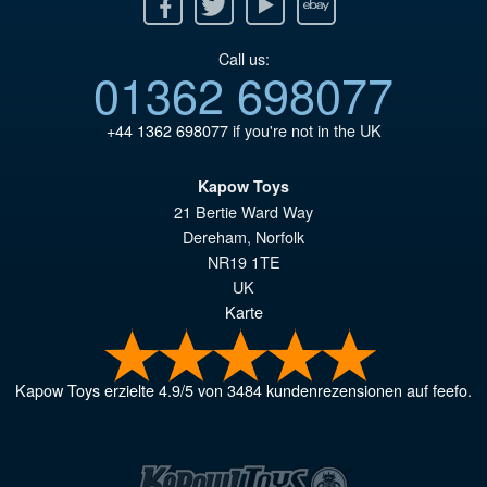
Facebook
Twitter
Youtube
Ebay
Call us:
01362 698077
+44 1362 698077
if you're not in the UK
Kapow Toys
21 Bertie Ward Way
Dereham
,
Norfolk
NR19 1TE
UK
Karte
Kapow Toys
erzielte
4.9
/
5
von
3484
kundenrezensionen auf feefo.