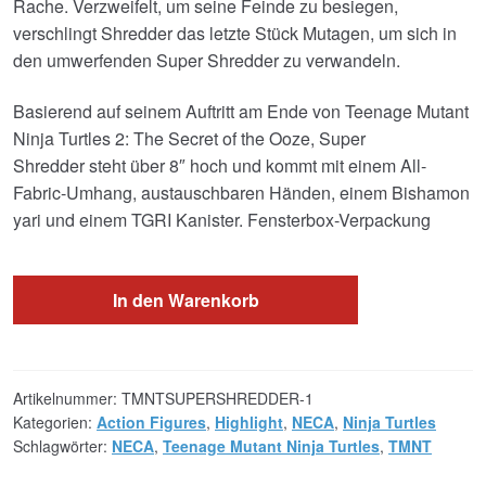
Rache. Verzweifelt, um seine Feinde zu besiegen,
verschlingt Shredder das letzte Stück Mutagen, um sich in
den umwerfenden Super Shredder zu verwandeln.
Basierend auf seinem Auftritt am Ende von Teenage Mutant
Ninja Turtles 2: The Secret of the Ooze, Super
Shredder steht über 8″ hoch und kommt mit einem All-
Fabric-Umhang, austauschbaren Händen, einem Bishamon
yari und einem TGRI Kanister. Fensterbox-Verpackung
In den Warenkorb
Artikelnummer:
TMNTSUPERSHREDDER-1
Kategorien:
Action Figures
,
Highlight
,
NECA
,
Ninja Turtles
Schlagwörter:
NECA
,
Teenage Mutant Ninja Turtles
,
TMNT