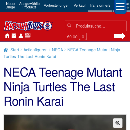
Neue
Ausgewählte
3rd Par
Vorbestellungen
Verkauf
Transformers
Dinge
Produkte
Robots & 
Suchen
Suche
nach:
€0.00
0
Start
Actionfiguren
NECA
NECA Teenage Mutant Ninja
Turtles The Last Ronin Karai
NECA Teenage Mutant
Ninja Turtles The Last
Ronin Karai