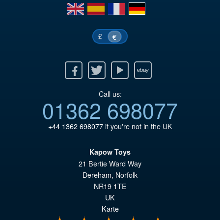
en
es
fr
de
£
€
Facebook
Twitter
Youtube
Ebay
Call us:
01362 698077
+44 1362 698077
if you're not in the UK
Kapow Toys
21 Bertie Ward Way
Dereham
,
Norfolk
NR19 1TE
UK
Karte