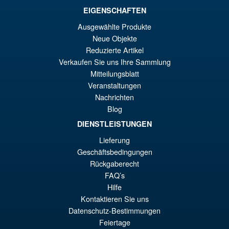
EIGENSCHAFTEN
€70.07
Ausgewählte Produkte
Ur
€54.03
Neue Objekte
Pr
Ak
Reduzierte Artikel
VORBESTELLUNGEN
wa
Pr
Verkaufen Sie uns Ihre Sammlung
Mitteilungsblatt
€7
ist
Angebot!
Veranstaltungen
S.H.Figuarts One Piece Sir
€5
Nachrichten
Crocodile (Marineford) Action
Figure
Blog
DIENSTLEISTUNGEN
Lieferung
€98.29
Geschäftsbedingungen
Ur
€86.00
Rückgaberecht
FAQ’s
Pr
Ak
VORBESTELLUNGEN
Hilfe
wa
Pr
Kontaktieren Sie uns
€9
ist
Datenschutz-Bestimmungen
Feiertage
€8