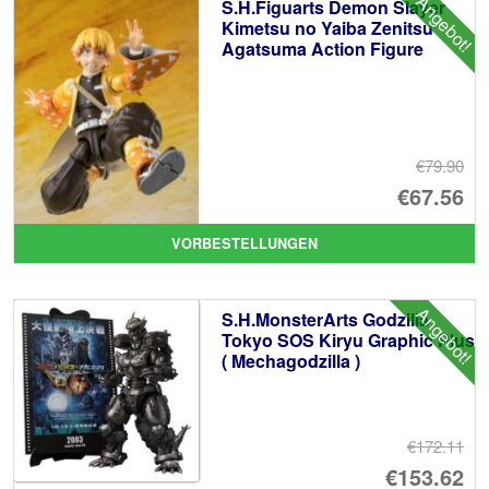
Angebot!
S.H.Figuarts Demon Slayer
Kimetsu no Yaiba Zenitsu
Agatsuma Action Figure
€79.90
Ur
€67.56
Pr
Ak
VORBESTELLUNGEN
wa
Pr
€7
ist
Angebot!
S.H.MonsterArts Godzilla
€6
Tokyo SOS Kiryu Graphic Plus
( Mechagodzilla )
€172.11
Ur
€153.62