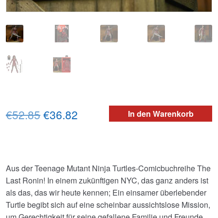
Ursprünglicher
Aktueller
€52.85
€36.82
In den Warenkorb
Preis
Preis
war:
ist:
€52.85
€36.82.
Aus der Teenage Mutant Ninja Turtles-Comicbuchreihe The
Last Ronin! In einem zukünftigen NYC, das ganz anders ist
als das, das wir heute kennen; Ein einsamer überlebender
Turtle begibt sich auf eine scheinbar aussichtslose Mission,
um Gerechtigkeit für seine gefallene Familie und Freunde