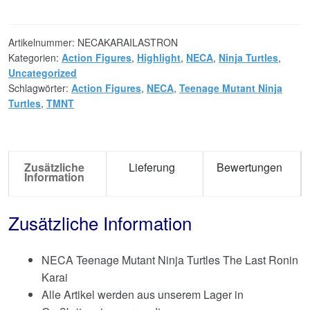
Artikelnummer:
NECAKARAILASTRON
Kategorien:
Action Figures
,
Highlight
,
NECA
,
Ninja Turtles
,
Uncategorized
Schlagwörter:
Action Figures
,
NECA
,
Teenage Mutant Ninja
Turtles
,
TMNT
Zusätzliche
Lieferung
Bewertungen
Information
Zusätzliche Information
NECA Teenage Mutant Ninja Turtles The Last Ronin
Karai
Alle Artikel werden aus unserem Lager in