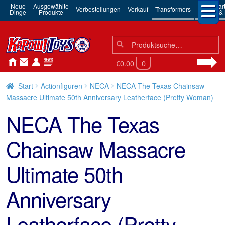
Neue
Ausgewählte
3rd Par
Vorbestellungen
Verkauf
Transformers
Dinge
Produkte
Robots & 
Suchen
Suche
nach:
€0.00
0
Start
Actionfiguren
NECA
NECA The Texas Chainsaw
Massacre Ultimate 50th Anniversary Leatherface (Pretty Woman)
NECA The Texas
Chainsaw Massacre
Ultimate 50th
Anniversary
Leatherface (Pretty