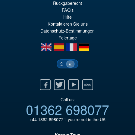
Rückgaberecht
Ur
€61.41
FAQ’s
Pr
Ak
Hilfe
VORBESTELLUNGEN
Kontaktieren Sie uns
wa
Pr
Datenschutz-Bestimmungen
€7
ist
Feiertage
€6
en
es
fr
de
£
€
Facebook
Twitter
Youtube
Ebay
Call us:
01362 698077
+44 1362 698077
if you're not in the UK
Kapow Toys