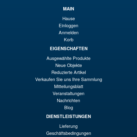
VORBESTELLUNGEN
wa
Pr
MAIN
€8
ist
Hause
Angebot!
S.H.Figuarts Isao Shinomiya
€7
Einloggen
Kaiju No.8 Action Figure
Anmelden
Korb
EIGENSCHAFTEN
€110.64
Ausgewählte Produkte
Ur
€98.29
Neue Objekte
Reduzierte Artikel
Pr
Ak
Verkaufen Sie uns Ihre Sammlung
IN DEN WARENKORB
wa
Pr
Mitteilungsblatt
Veranstaltungen
€1
ist
Angebot!
S.H.Figuarts Rei Ayanami
Nachrichten
€9
Neon Genesis Evangelion
Blog
Action Figure ( Reissue )
DIENSTLEISTUNGEN
Lieferung
Geschäftsbedingungen
€79.90