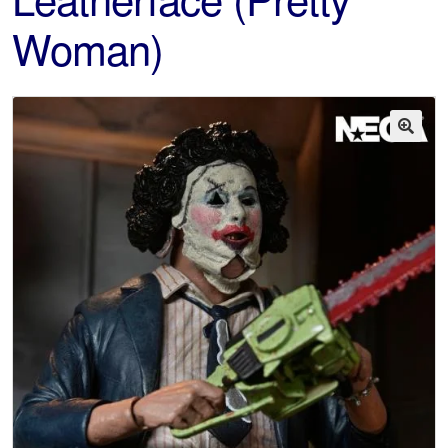
Woman)
🔍