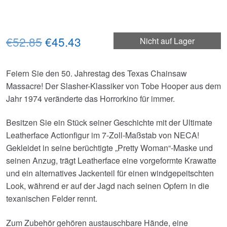
Ursprünglicher
Aktueller
€52.85
€45.43
Nicht auf Lager
Preis
Preis
Feiern Sie den 50. Jahrestag des Texas Chainsaw
war:
ist:
Massacre! Der Slasher-Klassiker von Tobe Hooper aus dem
€52.85
€45.43.
Jahr 1974 veränderte das Horrorkino für immer.
Besitzen Sie ein Stück seiner Geschichte mit der Ultimate
Leatherface Actionfigur im 7-Zoll-Maßstab von NECA!
Gekleidet in seine berüchtigte „Pretty Woman“-Maske und
seinen Anzug, trägt Leatherface eine vorgeformte Krawatte
und ein alternatives Jackenteil für einen windgepeitschten
Look, während er auf der Jagd nach seinen Opfern in die
texanischen Felder rennt.
Zum Zubehör gehören austauschbare Hände, eine