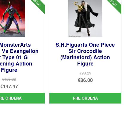
 MonsterArts
S.H.Figuarts One Piece
a Vs Evangelion
Sir Crocodile
t Type 01 G
(Marineford) Action
ening Action
Figure
Figure
€98.29
El
€86.00
€159.82
El
€147.47
precio
El
precio
El
original
precio
RE ORDENA
PRE ORDENA
original
precio
era:
actual
era:
actual
€98.29.
es:
€159.82.
es:
€86.00.
€147.47.