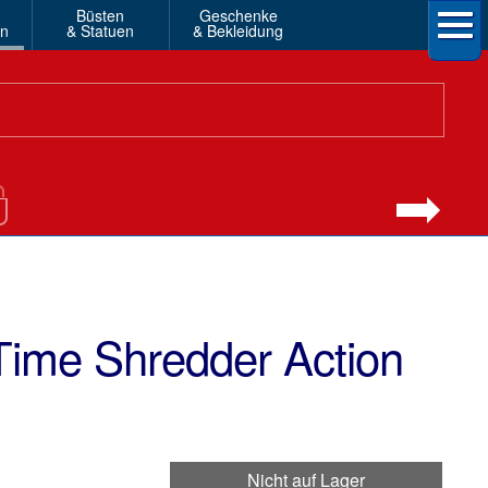
Büsten
Geschenke
en
& Statuen
& Bekleidung
Time Shredder Action
Nicht auf Lager