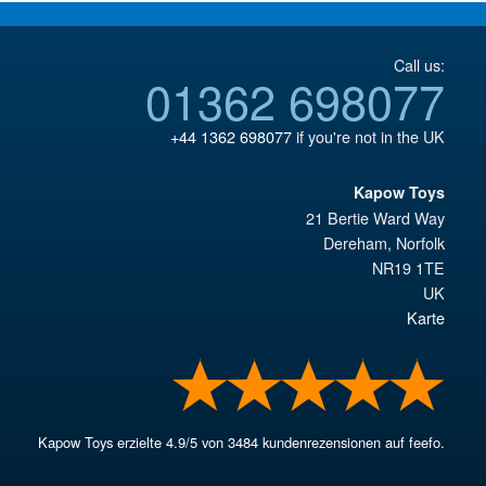
Call us:
01362 698077
+44 1362 698077
if you're not in the UK
Kapow Toys
21 Bertie Ward Way
Dereham
,
Norfolk
NR19 1TE
UK
Karte
Kapow Toys
erzielte
4.9
/
5
von
3484
kundenrezensionen auf feefo.