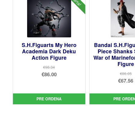
S.H.Figuarts My Hero
Bandai S.H.Fig
Academia Dark Deku
Piece Shanks
Action Figure
War of Marinefo
Figure
€98.34
El
€86.00
€86.05
El
€67.56
precio
El
pre
El
original
precio
orig
pre
era:
actual
PRE ORDENA
PRE ORDE
era:
act
€98.34.
es:
€86.
es:
€86.00.
€67.