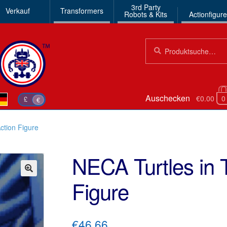
3rd Party
Verkauf
Transformers
Robots & Kits
Actionfigur
Suchen
Suche
nach:
Auschecken
€0.00
0
£
€
ction Figure
NECA Turtles in 
Figure
🔍
€46.66