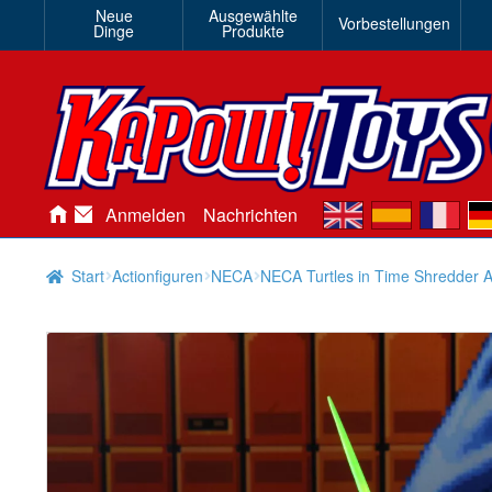
Neue
Ausgewählte
Vorbestellungen
Dinge
Produkte
en
es
fr
de
Anmelden
Nachrichten
Start
Actionfiguren
NECA
NECA Turtles in Time Shredder A