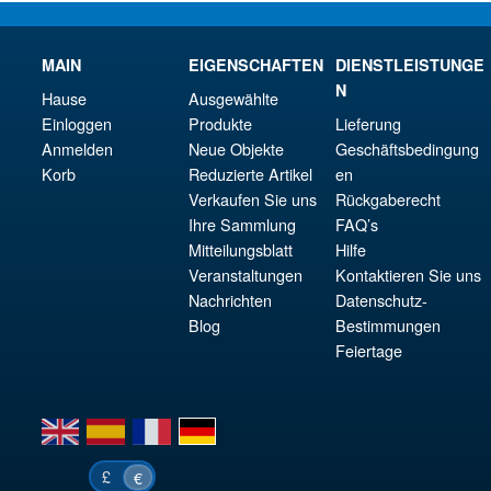
MAIN
EIGENSCHAFTEN
DIENSTLEISTUNGE
N
Hause
Ausgewählte
Einloggen
Produkte
Lieferung
Anmelden
Neue Objekte
Geschäftsbedingung
Korb
Reduzierte Artikel
en
Verkaufen Sie uns
Rückgaberecht
Ihre Sammlung
FAQ’s
Mitteilungsblatt
Hilfe
Veranstaltungen
Kontaktieren Sie uns
Nachrichten
Datenschutz-
Blog
Bestimmungen
Feiertage
en
es
fr
de
£
€