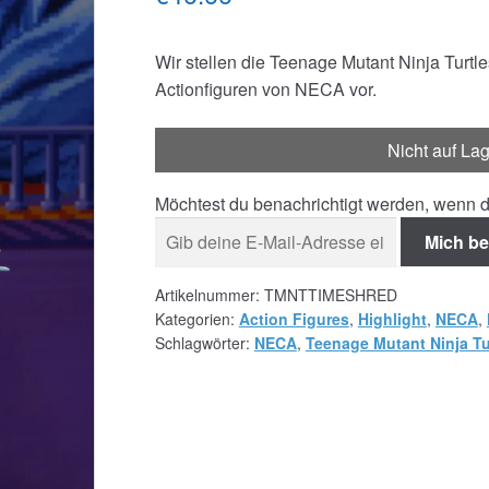
Wir stellen die Teenage Mutant Ninja Turtl
Actionfiguren von NECA vor.
Nicht auf La
Möchtest du benachrichtigt werden, wenn d
Mich be
Artikelnummer:
TMNTTIMESHRED
Kategorien:
Action Figures
,
Highlight
,
NECA
,
Schlagwörter:
NECA
,
Teenage Mutant Ninja Tu