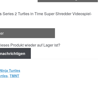
es Series 2 Turtles in Time Super Shredder Videospiel-
ger
ieses Produkt wieder auf Lager ist?
nachrichtigen
Ninja Turtles
rtles
,
TMNT