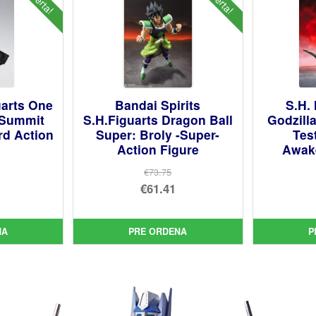
uarts One
Bandai Spirits
S.H.
 Summit
S.H.Figuarts Dragon Ball
Godzill
rd Action
Super: Broly -Super-
Tes
Action Figure
Awak
€73.75
El
€61.41
cio
precio
El
inal
cio
original
precio
NA
PRE ORDENA
P
ual
era:
actual
05.
€73.75.
es:
56.
€61.41.