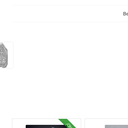
B
¡Oferta!