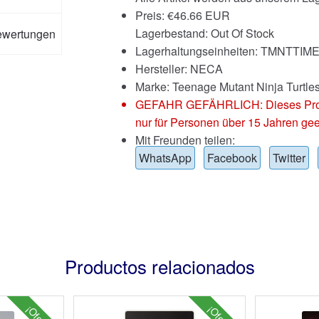
Preis:
€
46.66 EUR
Lagerbestand: Out Of Stock
ewertungen
Lagerhaltungseinheiten: TMNTTI
Hersteller: NECA
Marke:
Teenage Mutant Ninja Turtle
GEFAHR GEFÄHRLICH: Dieses Produkt
nur für Personen über 15 Jahren gee
Mit Freunden teilen:
WhatsApp
Facebook
Twitter
Productos relacionados
¡Oferta!
¡Oferta!