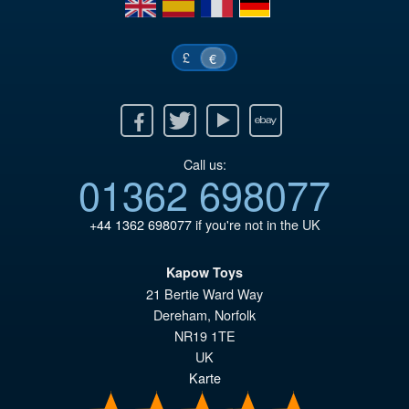
en
es
fr
de
£
€
Facebook
Twitter
Youtube
Ebay
Call us:
01362 698077
+44 1362 698077
if you're not in the UK
Kapow Toys
21 Bertie Ward Way
Dereham
,
Norfolk
NR19 1TE
UK
Karte