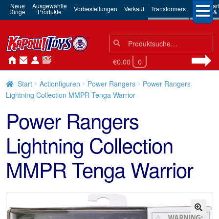
Neue
Ausgewählte
3rd Par
Vorbestellungen
Verkauf
Transformers
Dinge
Produkte
Robots & 
Suchen
Suche
nach:
€0.00
0
Start
Actionfiguren
Power Rangers
Power Rangers
Lightning Collection MMPR Tenga Warrior
Power Rangers
Lightning Collection
MMPR Tenga Warrior