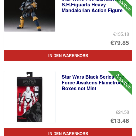
Angebot!
S.H.Figuarts Heavy
Mandalorian Action Figure
€135.18
Ur
€79.85
Pr
Ak
IN DEN WARENKORB
wa
Pr
€1
ist
Angebot!
Star Wars Black Series The
€7
Force Awakens Flametrooper
Boxes not Mint
€24.58
Ur
€13.46
Pr
Ak
IN DEN WARENKORB