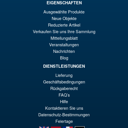
Ur
EIGENSCHAFTEN
€13.46
Ausgewählte Produkte
Pr
Ak
IN DEN WARENKORB
Neue Objekte
wa
Pr
Reduzierte Artikel
€2
ist
Verkaufen Sie uns Ihre Sammlung
Angebot!
Flame Toys Transformers Bug
Mitteilungsblatt
€1
Bite Furai Model Kit
Veranstaltungen
Nachrichten
Blog
DIENSTLEISTUNGEN
€61.41
Lieferung
Ur
€49.12
Geschäftsbedingungen
Pr
Ak
Rückgaberecht
IN DEN WARENKORB
wa
Pr
FAQ’s
Hilfe
€6
ist
Kontaktieren Sie uns
€4
Datenschutz-Bestimmungen
Feiertage