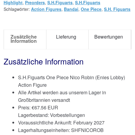
Highlight
,
Preorders
,
S.H.Figuarts
,
S.H.Figuarts
Schlagwörter:
Action Figures
,
Bandai
,
One Piece
,
S.H. Figuarts
Zusätzliche
Lieferung
Bewertungen
Information
Zusätzliche Information
S.H.Figuarts One Piece Nico Robin (Enies Lobby)
Action Figure
Alle Artikel werden aus unserem Lager in
Großbritannien versandt
Preis:
€
67.56 EUR
Lagerbestand: Vorbestellungen
Voraussichtliche Ankunft: February 2027
Lagerhaltungseinheiten: SHFNICOROB