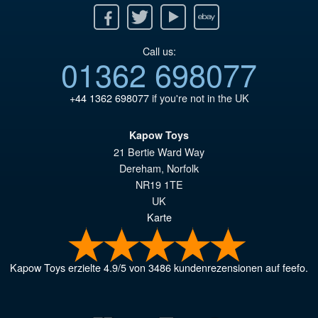
Facebook
Twitter
Youtube
Ebay
Call us:
01362 698077
+44 1362 698077
if you're not in the UK
Kapow Toys
21 Bertie Ward Way
Dereham
,
Norfolk
NR19 1TE
UK
Karte
Kapow Toys
erzielte
4.9
/
5
von
3486
kundenrezensionen auf feefo.