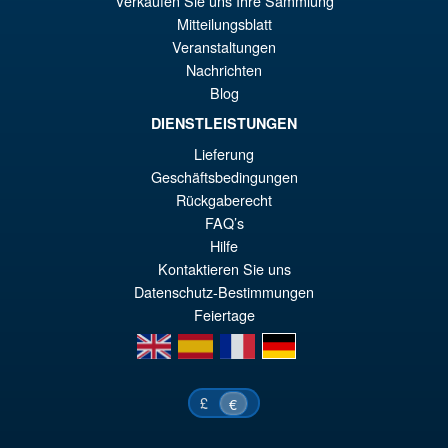
Verkaufen Sie uns Ihre Sammlung
wa
Pr
Mitteilungsblatt
€6
ist
Veranstaltungen
Angebot!
Moderoid RoboCop Model Kit
Nachrichten
€5
Blog
DIENSTLEISTUNGEN
Lieferung
Geschäftsbedingungen
€67.61
Rückgaberecht
Ur
€56.49
FAQ’s
Pr
Ak
Hilfe
VORBESTELLUNGEN
wa
Pr
Kontaktieren Sie uns
Datenschutz-Bestimmungen
€6
ist
Feiertage
€5
en
es
fr
de
£
€