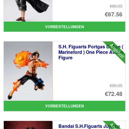
€86.05
Ur
€67.56
Pr
Ak
VORBESTELLUNGEN
wa
Pr
€8
ist
Angebot!
S.H. Figuarts Portgas D. Ace (
€6
Marineford ) One Piece Action
Figure
€86.05
Ur
€72.48
Pr
Ak
VORBESTELLUNGEN
wa
Pr
€8
ist
Bandai S.H.Figuarts Jujutsu