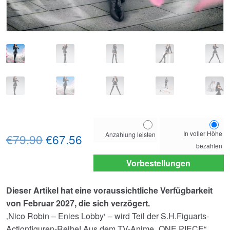
Choose
In voller Höhe
Anzahlung leisten
Ursprünglicher
Aktueller
your
€79.90
€67.56
bezahlen
payment
Preis
Preis
option
Vorbestellungen
war:
ist:
Dieser Artikel hat eine voraussichtliche Verfügbarkeit
€79.90
€67.56.
von Februar 2027, die sich verzögert.
‚Nico Robin – Enies Lobby‘ – wird Teil der S.H.Figuarts-
Actionfiguren-Reihe! Aus dem TV-Anime „ONE PIECE“