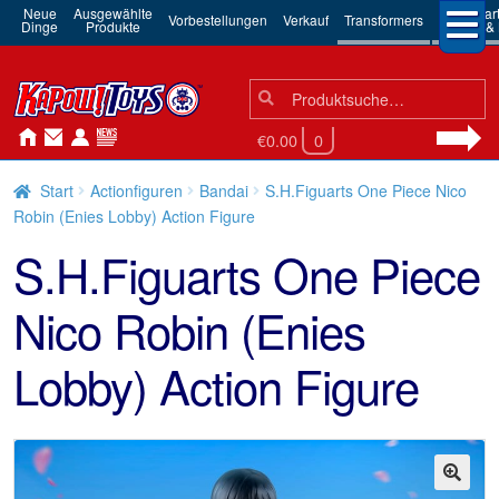
Neue
Ausgewählte
3rd Par
Vorbestellungen
Verkauf
Transformers
Dinge
Produkte
Robots & 
Suchen
Suche
nach:
€0.00
0
Start
Actionfiguren
Bandai
S.H.Figuarts One Piece Nico
Robin (Enies Lobby) Action Figure
S.H.Figuarts One Piece
Nico Robin (Enies
Lobby) Action Figure